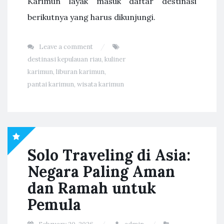
Karimun layak masuk daftar destinasi
berikutnya yang harus dikunjungi.
Leave a comment
destinasi kepulauan riau
,
kuliner
karimun
,
liburan karimun
,
pantai karimun
,
wisata karimun
Solo Traveling di Asia:
Negara Paling Aman
dan Ramah untuk
Pemula