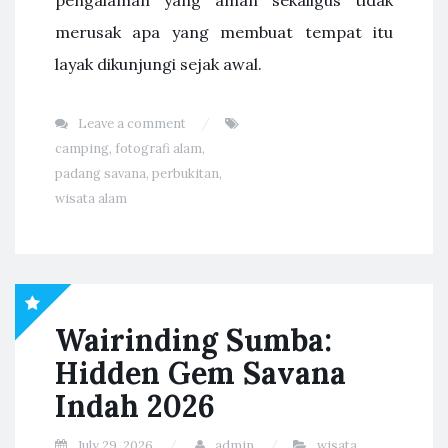
pengalaman yang aman sekaligus tidak
merusak apa yang membuat tempat itu
layak dikunjungi sejak awal.
Leave a comment
camping
,
fotografi alam
,
padang savana
,
perbukitan
,
wisata alam
Wairinding Sumba:
Hidden Gem Savana
Indah 2026
July 29, 2026
admin
wisata