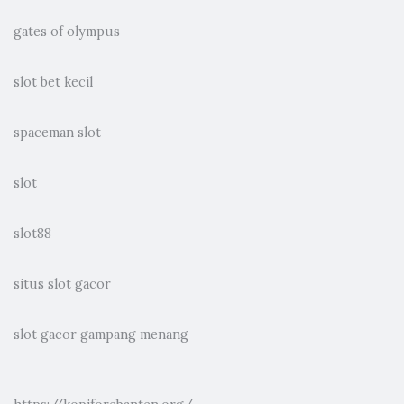
gates of olympus
slot bet kecil
spaceman slot
slot
slot88
situs slot gacor
slot gacor gampang menang