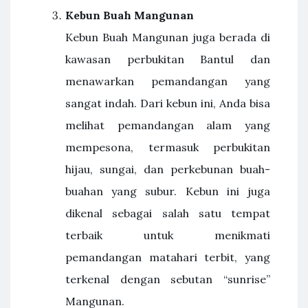
Kebun Buah Mangunan
Kebun Buah Mangunan juga berada di
kawasan perbukitan Bantul dan
menawarkan pemandangan yang
sangat indah. Dari kebun ini, Anda bisa
melihat pemandangan alam yang
mempesona, termasuk perbukitan
hijau, sungai, dan perkebunan buah-
buahan yang subur. Kebun ini juga
dikenal sebagai salah satu tempat
terbaik untuk menikmati
pemandangan matahari terbit, yang
terkenal dengan sebutan “sunrise”
Mangunan.