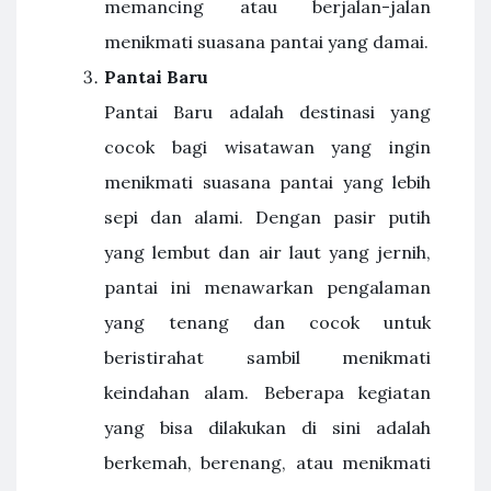
memancing atau berjalan-jalan
menikmati suasana pantai yang damai.
Pantai Baru
Pantai Baru adalah destinasi yang
cocok bagi wisatawan yang ingin
menikmati suasana pantai yang lebih
sepi dan alami. Dengan pasir putih
yang lembut dan air laut yang jernih,
pantai ini menawarkan pengalaman
yang tenang dan cocok untuk
beristirahat sambil menikmati
keindahan alam. Beberapa kegiatan
yang bisa dilakukan di sini adalah
berkemah, berenang, atau menikmati