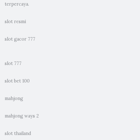
terpercaya.
slot resmi
slot gacor 777
slot 777
slot bet 100
mahjong
mahjong ways 2
slot thailand