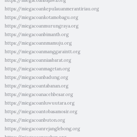
https://miegacoanbajawa.org
https://miegacoankepulauanmerantiriau.org
https://miegacoankotamobagu.org
https://miegacoanmurungraya.org
https://miegacoanbimantb.org
https://miegacoannmamuju.org
https://miegacoanmanggaraintt.org
https://miegacoanniasbarat.org
https://miegacoanmagetan.org
https://miegacoanbadung.org
https://miegacoantabanan.org
https://miegacoanacehbesar.org
https://miegacoanluwuutara.org
https://miegacoantobasamosir.org
https://miegacoanbuton.org
https://miegacoanrejanglebong.org