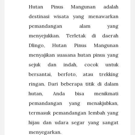
Hutan Pinus Mangunan adalah
destinasi wisata yang menawarkan
pemandangan alam yang
menyejukkan. Terletak di daerah
Dlingo, Hutan Pinus Mangunan
menyajikan suasana hutan pinus yang
sejuk dan indah, cocok untuk
bersantai, berfoto, atau trekking
ringan. Dari beberapa titik di dalam
hutan, Anda bisa menikmati
pemandangan yang menakjubkan,
termasuk pemandangan lembah yang
hijau dan udara segar yang sangat
menyegarkan.