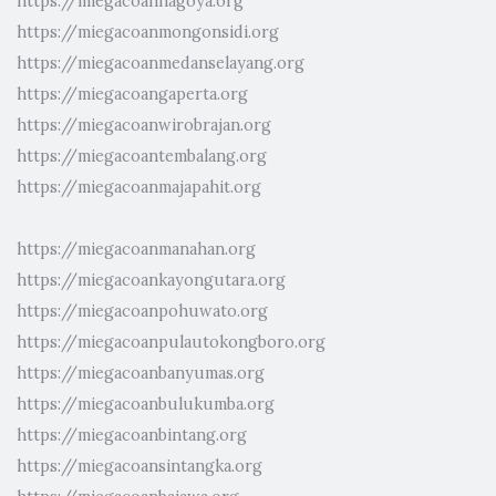
https://miegacoannagoya.org
https://miegacoanmongonsidi.org
https://miegacoanmedanselayang.org
https://miegacoangaperta.org
https://miegacoanwirobrajan.org
https://miegacoantembalang.org
https://miegacoanmajapahit.org
https://miegacoanmanahan.org
https://miegacoankayongutara.org
https://miegacoanpohuwato.org
https://miegacoanpulautokongboro.org
https://miegacoanbanyumas.org
https://miegacoanbulukumba.org
https://miegacoanbintang.org
https://miegacoansintangka.org