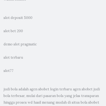
slot deposit 5000
slot bet 200
demo slot pragmatic
slot terbaru
slot77
judi bola
adalah agen sbobet login terbaru agen sbobet judi
bola terbesar, mulai dari pasaran bola yang jelas transparan
hingga proses wd hasil menang mudah di situs bola sbobet