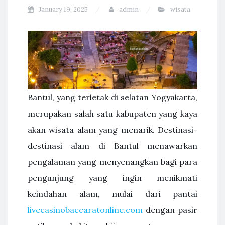
January 19, 2025
admin
wisata
Bantul, yang terletak di selatan Yogyakarta,
merupakan salah satu kabupaten yang kaya
akan wisata alam yang menarik. Destinasi-
destinasi alam di Bantul menawarkan
pengalaman yang menyenangkan bagi para
pengunjung yang ingin menikmati
keindahan alam, mulai dari pantai
livecasinobaccaratonline.com
dengan pasir