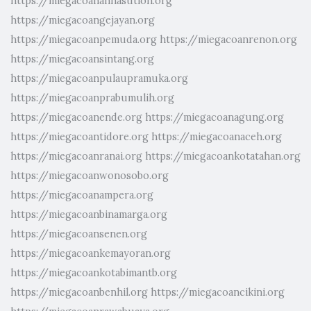
https://miegacoanahnasution.org
https://miegacoangejayan.org
https://miegacoanpemuda.org
https://miegacoanrenon.org
https://miegacoansintang.org
https://miegacoanpulaupramuka.org
https://miegacoanprabumulih.org
https://miegacoanende.org
https://miegacoanagung.org
https://miegacoantidore.org
https://miegacoanaceh.org
https://miegacoanranai.org
https://miegacoankotatahan.org
https://miegacoanwonosobo.org
https://miegacoanampera.org
https://miegacoanbinamarga.org
https://miegacoansenen.org
https://miegacoankemayoran.org
https://miegacoankotabimantb.org
https://miegacoanbenhil.org
https://miegacoancikini.org