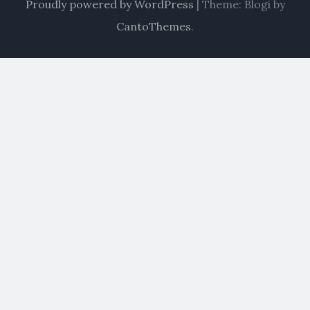
Proudly powered by WordPress
|
Theme: Blogi by
CantoThemes
.