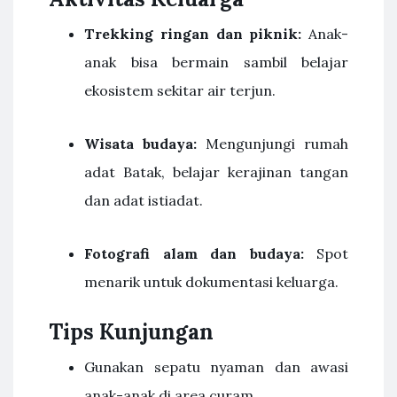
Trekking ringan dan piknik:
Anak-
anak bisa bermain sambil belajar
ekosistem sekitar air terjun.
Wisata budaya:
Mengunjungi rumah
adat Batak, belajar kerajinan tangan
dan adat istiadat.
Fotografi alam dan budaya:
Spot
menarik untuk dokumentasi keluarga.
Tips Kunjungan
Gunakan sepatu nyaman dan awasi
anak-anak di area curam.