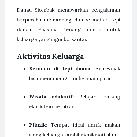
Danau Siombak menawarkan pengalaman
berperahu, memancing, dan bermain di tepi
danau. Suasana tenang cocok untuk
keluarga yang ingin bersantai.
Aktivitas Keluarga
Bermain di tepi danau:
Anak-anak
bisa memancing dan bermain pasir.
Wisata edukatif:
Belajar tentang
ekosistem perairan.
Piknik:
Tempat ideal untuk makan
siang keluarga sambil menikmati alam.