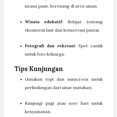
istana pasir, berenang di area aman.
Wisata edukatif:
Belajar tentang
ekosistem laut dan konservasi pantai.
Fotografi dan rekreasi:
Spot cantik
untuk foto keluarga.
Tips Kunjungan
Gunakan topi dan sunscreen untuk
perlindungan dari sinar matahari.
Kunjungi pagi atau sore hari untuk
kenyamanan.