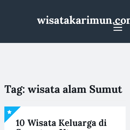
wisatakarimun.co
Menu
Tag:
wisata alam Sumut
10 Wisata Keluarga di