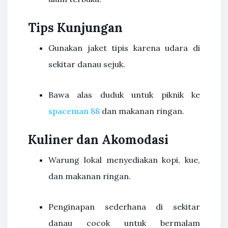
Tips Kunjungan
Gunakan jaket tipis karena udara di
sekitar danau sejuk.
Bawa alas duduk untuk piknik ke
spaceman 88
dan makanan ringan.
Kuliner dan Akomodasi
Warung lokal menyediakan kopi, kue,
dan makanan ringan.
Penginapan sederhana di sekitar
danau cocok untuk bermalam