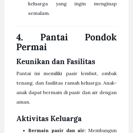
keluarga yang ingin menginap
semalam.
4. Pantai Pondok
Permai
Keunikan dan Fasilitas
Pantai ini memiliki pasir lembut, ombak
tenang, dan fasilitas ramah keluarga. Anak-
anak dapat bermain di pasir dan air dengan
aman.
Aktivitas Keluarga
Bermain pasir dan air:
Membangun