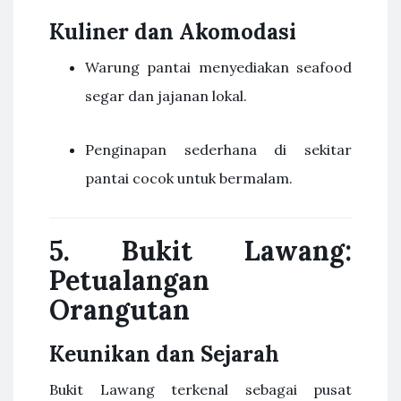
Kuliner dan Akomodasi
Warung pantai menyediakan seafood
segar dan jajanan lokal.
Penginapan sederhana di sekitar
pantai cocok untuk bermalam.
5. Bukit Lawang:
Petualangan
Orangutan
Keunikan dan Sejarah
Bukit Lawang terkenal sebagai pusat