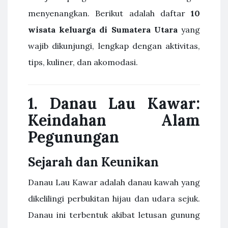
menyenangkan. Berikut adalah daftar
10
wisata keluarga di Sumatera Utara
yang
wajib dikunjungi, lengkap dengan aktivitas,
tips, kuliner, dan akomodasi.
1. Danau Lau Kawar:
Keindahan Alam
Pegunungan
Sejarah dan Keunikan
Danau Lau Kawar adalah danau kawah yang
dikelilingi perbukitan hijau dan udara sejuk.
Danau ini terbentuk akibat letusan gunung