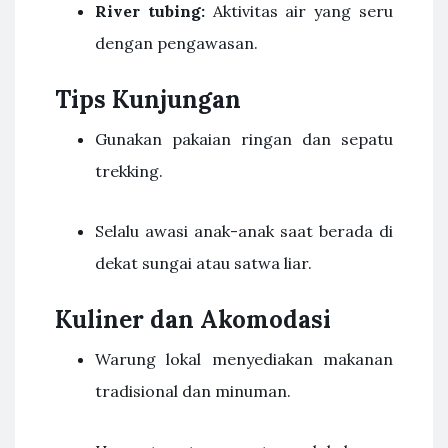
River tubing:
Aktivitas air yang seru
dengan pengawasan.
Tips Kunjungan
Gunakan pakaian ringan dan sepatu
trekking.
Selalu awasi anak-anak saat berada di
dekat sungai atau satwa liar.
Kuliner dan Akomodasi
Warung lokal menyediakan makanan
tradisional dan minuman.