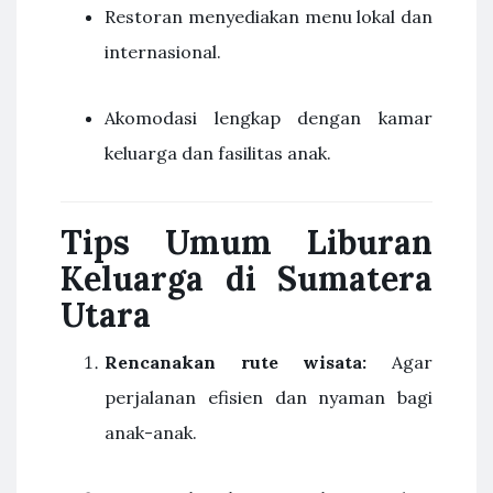
Restoran menyediakan menu lokal dan
internasional.
Akomodasi lengkap dengan kamar
keluarga dan fasilitas anak.
Tips Umum Liburan
Keluarga di Sumatera
Utara
Rencanakan rute wisata:
Agar
perjalanan efisien dan nyaman bagi
anak-anak.