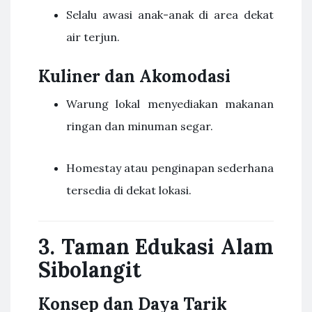
Selalu awasi anak-anak di area dekat
air terjun.
Kuliner dan Akomodasi
Warung lokal menyediakan makanan
ringan dan minuman segar.
Homestay atau penginapan sederhana
tersedia di dekat lokasi.
3. Taman Edukasi Alam
Sibolangit
Konsep dan Daya Tarik