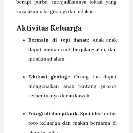
berapi purba, menjadikannya lokasi yang
kaya akan nilai geologi dan edukasi.
Aktivitas Keluarga
Bermain di tepi danau:
Anak-anak
dapat memancing, berjalan-jalan, dan
menikmati alam.
Edukasi geologi:
Orang tua dapat
mengenalkan anak tentang proses
terbentuknya danau kawah.
Fotografi dan piknik:
Spot ideal untuk
foto keluarga dan makan bersama di
alam terbuka.