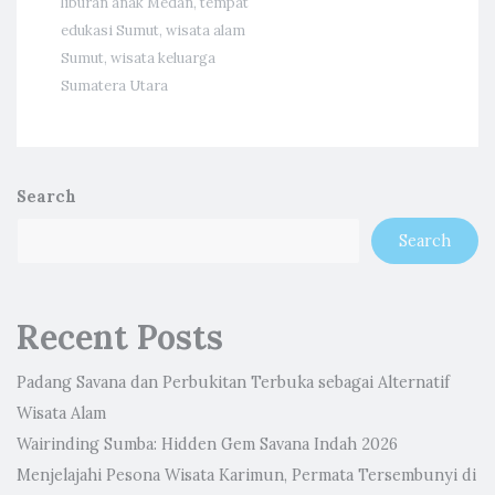
liburan anak Medan
,
tempat
edukasi Sumut
,
wisata alam
Sumut
,
wisata keluarga
Sumatera Utara
Search
Search
Recent Posts
Padang Savana dan Perbukitan Terbuka sebagai Alternatif
Wisata Alam
Wairinding Sumba: Hidden Gem Savana Indah 2026
Menjelajahi Pesona Wisata Karimun, Permata Tersembunyi di