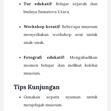
Tur edukatif:
Belajar sejarah dan
budaya Sumatera Utara.
Workshop kreatif:
Beberapa museum
menyediakan workshop seni untuk
anak-anak.
Fotografi edukatif:
Mengabadikan
momen belajar dan melihat koleksi
museum.
Tips Kunjungan
Gunakan sepatu nyaman untuk
menjelajah museum.