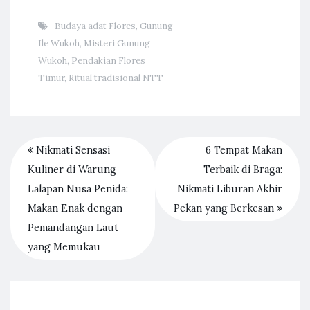
Budaya adat Flores
,
Gunung
Ile Wukoh
,
Misteri Gunung
Wukoh
,
Pendakian Flores
Timur
,
Ritual tradisional NTT
Nikmati Sensasi
6 Tempat Makan
Kuliner di Warung
Terbaik di Braga:
Lalapan Nusa Penida:
Nikmati Liburan Akhir
Makan Enak dengan
Pekan yang Berkesan
Pemandangan Laut
yang Memukau