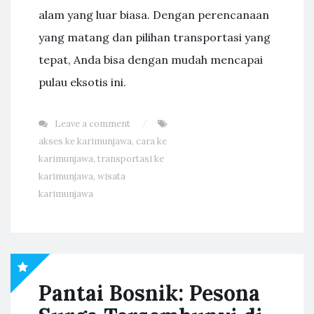
alam yang luar biasa. Dengan perencanaan
yang matang dan pilihan transportasi yang
tepat, Anda bisa dengan mudah mencapai
pulau eksotis ini.
Leave a comment
akses ke karimunjawa
,
cara ke
karimunjawa
,
transportasi ke
karimunjawa
,
wisata
karimunjawa
Pantai Bosnik: Pesona