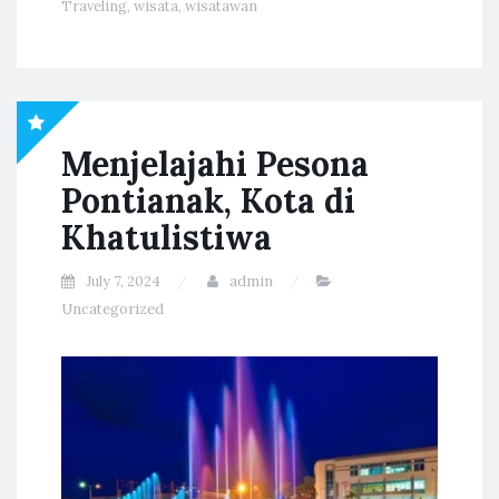
Traveling
,
wisata
,
wisatawan
Menjelajahi Pesona
Pontianak, Kota di
Khatulistiwa
July 7, 2024
admin
Uncategorized