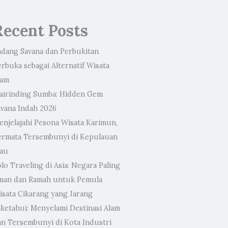
Recent Posts
adang Savana dan Perbukitan
rbuka sebagai Alternatif Wisata
lam
airinding Sumba: Hidden Gem
avana Indah 2026
enjelajahi Pesona Wisata Karimun,
ermata Tersembunyi di Kepulauan
iau
lo Traveling di Asia: Negara Paling
man dan Ramah untuk Pemula
isata Cikarang yang Jarang
iketahui: Menyelami Destinasi Alam
an Tersembunyi di Kota Industri