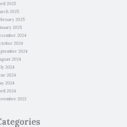
pril 2025
arch 2025
ebruary 2025
anuary 2025
ecember 2024
ctober 2024
eptember 2024
ugust 2024
uly 2024
une 2024
ay 2024
ril 2024
ovember 2023
Categories