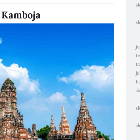
sl
n Kamboja
sl
ju
te
te
j
h
s
sl
sl