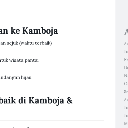
an ke Kamboja
n sejuk (waktu terbaik)
A
J
F
tuk wisata pantai
D
N
ndangan hijau
O
S
baik di Kamboja &
A
J
J
M