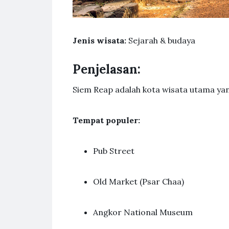
Jenis wisata:
Sejarah & budaya
Penjelasan:
Siem Reap adalah kota wisata utama ya
Tempat populer:
Pub Street
Old Market (Psar Chaa)
Angkor National Museum