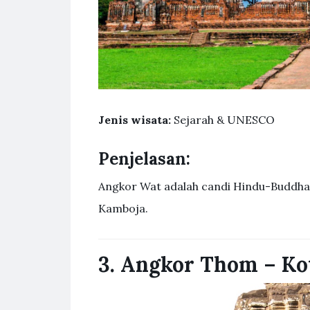
Jenis wisata:
Sejarah & UNESCO
Penjelasan:
Angkor Wat adalah candi Hindu-Buddha 
Kamboja.
3. Angkor Thom – Ko