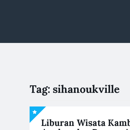
Tag:
sihanoukville
Liburan Wisata Kamb