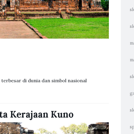
sl
sl
m
m
sl
terbesar di dunia dan simbol nasional
g
sl
ta Kerajaan Kuno
s