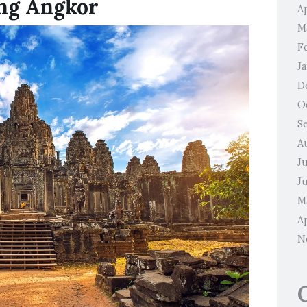
ang Angkor
A
M
F
J
D
O
S
A
J
J
M
Ap
N