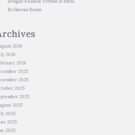
dengan Kualitas Terbaik di Situs
Berlisensi Resmi
Archives
ugust 2026
uly 2026
ebruary 2026
ecember 2025
ovember 2025
ctober 2025
eptember 2025
ugust 2025
uly 2025
une 2025
ay 2025