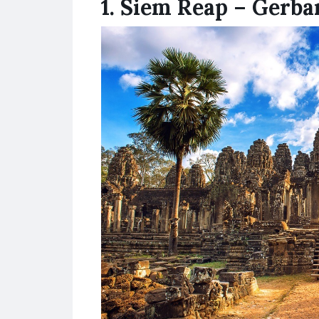
1. Siem Reap – Gerb