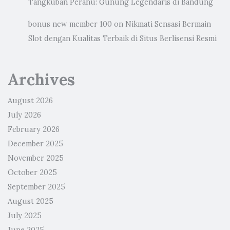
Tangkuban Perahu: Gunung Legendaris di Bandung
bonus new member 100
on
Nikmati Sensasi Bermain
Slot dengan Kualitas Terbaik di Situs Berlisensi Resmi
Archives
August 2026
July 2026
February 2026
December 2025
November 2025
October 2025
September 2025
August 2025
July 2025
June 2025