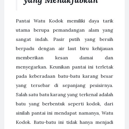
Pantai Watu Kodok memiliki daya tarik
utama berupa pemandangan alam yang
sangat indah. Pasir putih yang bersih
berpadu dengan air laut biru kehijauan
memberikan kesan damai dan
menyegarkan. Keunikan pantai ini terletak
pada keberadaan batu-batu karang besar
yang tersebar di sepanjang pesisirnya.
Salah satu batu karang yang terkenal adalah
batu yang berbentuk seperti kodok, dari
sinilah pantai ini mendapat namanya, Watu
Kodok. Batu-batu ini tidak hanya menjadi