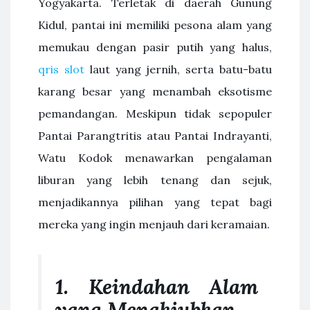
Yogyakarta. Terletak di daerah Gunung
Kidul, pantai ini memiliki pesona alam yang
memukau dengan pasir putih yang halus,
qris slot
laut yang jernih, serta batu-batu
karang besar yang menambah eksotisme
pemandangan. Meskipun tidak sepopuler
Pantai Parangtritis atau Pantai Indrayanti,
Watu Kodok menawarkan pengalaman
liburan yang lebih tenang dan sejuk,
menjadikannya pilihan yang tepat bagi
mereka yang ingin menjauh dari keramaian.
1. Keindahan Alam
yang Menakjubkan