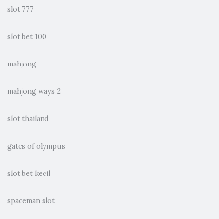
slot 777
slot bet 100
mahjong
mahjong ways 2
slot thailand
gates of olympus
slot bet kecil
spaceman slot