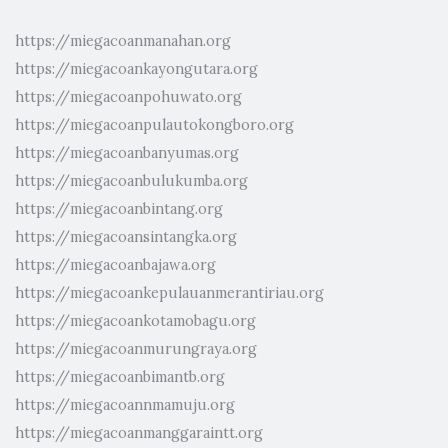
https://miegacoanmanahan.org
https://miegacoankayongutara.org
https://miegacoanpohuwato.org
https://miegacoanpulautokongboro.org
https://miegacoanbanyumas.org
https://miegacoanbulukumba.org
https://miegacoanbintang.org
https://miegacoansintangka.org
https://miegacoanbajawa.org
https://miegacoankepulauanmerantiriau.org
https://miegacoankotamobagu.org
https://miegacoanmurungraya.org
https://miegacoanbimantb.org
https://miegacoannmamuju.org
https://miegacoanmanggaraintt.org