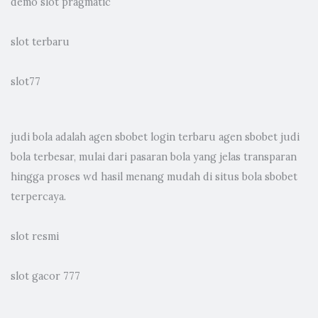
demo slot pragmatic
slot terbaru
slot77
judi bola
adalah agen sbobet login terbaru agen sbobet judi
bola terbesar, mulai dari pasaran bola yang jelas transparan
hingga proses wd hasil menang mudah di situs bola sbobet
terpercaya.
slot resmi
slot gacor 777