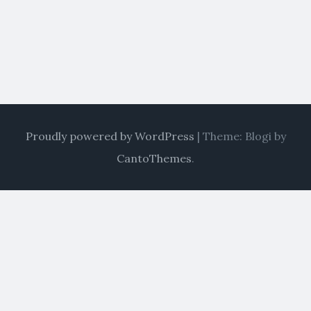
Proudly powered by WordPress
|
Theme: Blogi by
CantoThemes
.