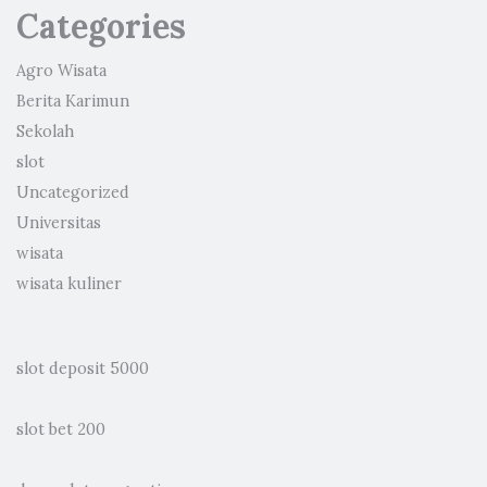
Categories
Agro Wisata
Berita Karimun
Sekolah
slot
Uncategorized
Universitas
wisata
wisata kuliner
slot deposit 5000
slot bet 200