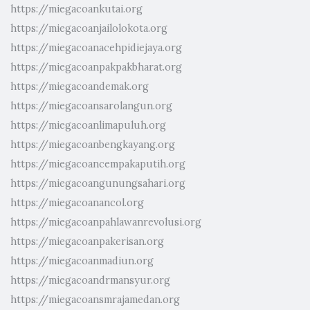
https://miegacoankutai.org
https://miegacoanjailolokota.org
https://miegacoanacehpidiejaya.org
https://miegacoanpakpakbharat.org
https://miegacoandemak.org
https://miegacoansarolangun.org
https://miegacoanlimapuluh.org
https://miegacoanbengkayang.org
https://miegacoancempakaputih.org
https://miegacoangunungsahari.org
https://miegacoanancol.org
https://miegacoanpahlawanrevolusi.org
https://miegacoanpakerisan.org
https://miegacoanmadiun.org
https://miegacoandrmansyur.org
https://miegacoansmrajamedan.org