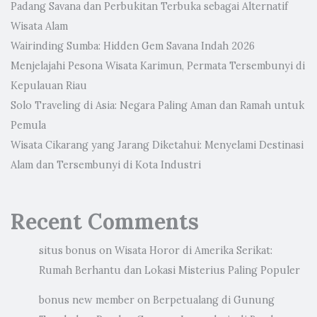
Padang Savana dan Perbukitan Terbuka sebagai Alternatif
Wisata Alam
Wairinding Sumba: Hidden Gem Savana Indah 2026
Menjelajahi Pesona Wisata Karimun, Permata Tersembunyi di
Kepulauan Riau
Solo Traveling di Asia: Negara Paling Aman dan Ramah untuk
Pemula
Wisata Cikarang yang Jarang Diketahui: Menyelami Destinasi
Alam dan Tersembunyi di Kota Industri
Recent Comments
situs bonus
on
Wisata Horor di Amerika Serikat:
Rumah Berhantu dan Lokasi Misterius Paling Populer
bonus new member
on
Berpetualang di Gunung