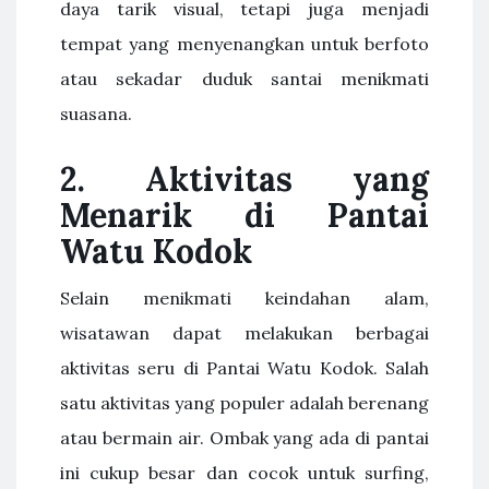
daya tarik visual, tetapi juga menjadi
tempat yang menyenangkan untuk berfoto
atau sekadar duduk santai menikmati
suasana.
2. Aktivitas yang
Menarik di Pantai
Watu Kodok
Selain menikmati keindahan alam,
wisatawan dapat melakukan berbagai
aktivitas seru di Pantai Watu Kodok. Salah
satu aktivitas yang populer adalah berenang
atau bermain air. Ombak yang ada di pantai
ini cukup besar dan cocok untuk surfing,