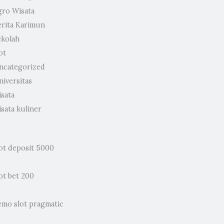
gro Wisata
erita Karimun
ekolah
ot
ncategorized
niversitas
isata
sata kuliner
lot deposit 5000
ot bet 200
emo slot pragmatic