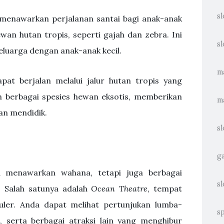
sl
 menawarkan perjalanan santai bagi anak-anak
n hutan tropis, seperti gajah dan zebra. Ini
sl
eluarga dengan anak-anak kecil.
m
pat berjalan melalui jalur hutan tropis yang
 berbagai spesies hewan eksotis, memberikan
m
n mendidik.
sl
g
 menawarkan wahana, tetapi juga berbagai
sl
. Salah satunya adalah
Ocean Theatre
, tempat
uler. Anda dapat melihat pertunjukan lumba-
s
 serta berbagai atraksi lain yang menghibur