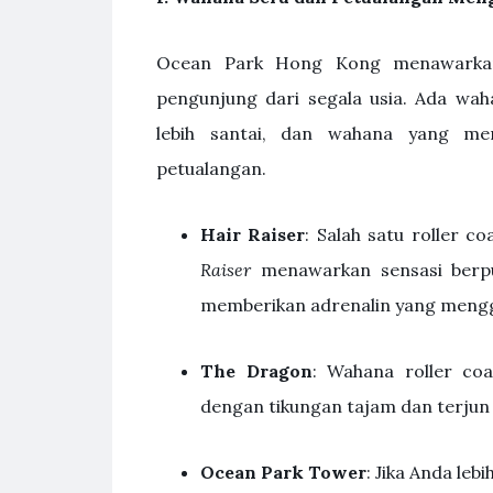
Ocean Park Hong Kong menawarkan
pengunjung dari segala usia. Ada wa
lebih santai, dan wahana yang me
petualangan.
Hair Raiser
: Salah satu roller c
Raiser
menawarkan sensasi berpu
memberikan adrenalin yang mengg
The Dragon
: Wahana roller co
dengan tikungan tajam dan terju
Ocean Park Tower
: Jika Anda leb