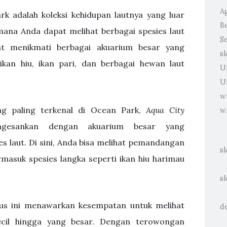
A
rk adalah koleksi kehidupan lautnya yang luar
B
ana Anda dapat melihat berbagai spesies laut
S
at menikmati berbagai akuarium besar yang
sl
kan hiu, ikan pari, dan berbagai hewan laut
U
U
w
ng paling terkenal di Ocean Park,
Aqua City
wi
gesankan dengan akuarium besar yang
s laut. Di sini, Anda bisa melihat pemandangan
s
masuk spesies langka seperti ikan hiu harimau
sl
sus ini menawarkan kesempatan untuk melihat
d
kecil hingga yang besar. Dengan terowongan