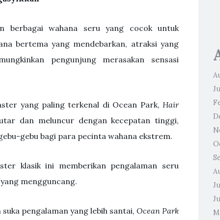
 berbagai wahana seru yang cocok untuk
hana bertema yang mendebarkan, atraksi yang
mungkinkan pengunjung merasakan sensasi
A
J
F
oaster yang paling terkenal di Ocean Park,
Hair
D
tar dan meluncur dengan kecepatan tinggi,
N
ebu-gebu bagi para pecinta wahana ekstrem.
O
S
aster klasik ini memberikan pengalaman seru
A
n yang mengguncang.
J
J
ih suka pengalaman yang lebih santai,
Ocean Park
M