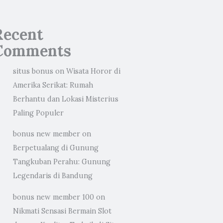
Recent
Comments
situs bonus
on
Wisata Horor di
Amerika Serikat: Rumah
Berhantu dan Lokasi Misterius
Paling Populer
bonus new member
on
Berpetualang di Gunung
Tangkuban Perahu: Gunung
Legendaris di Bandung
bonus new member 100
on
Nikmati Sensasi Bermain Slot