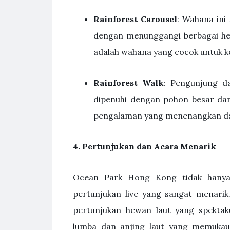
Rainforest Carousel
: Wahana ini
dengan menunggangi berbagai hewa
adalah wahana yang cocok untuk k
Rainforest Walk
: Pengunjung da
dipenuhi dengan pohon besar dan
pengalaman yang menenangkan da
4. Pertunjukan dan Acara Menarik
Ocean Park Hong Kong tidak hanya
pertunjukan live yang sangat menarik
pertunjukan hewan laut yang spektak
lumba dan anjing laut yang memukau,