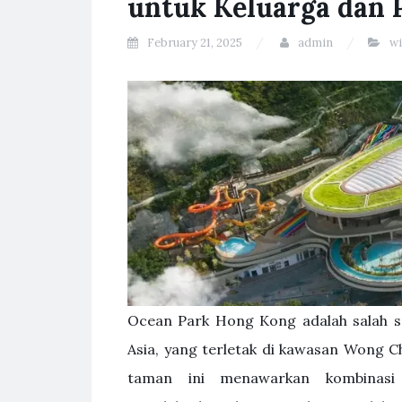
untuk Keluarga dan 
February 21, 2025
admin
wi
Ocean Park Hong Kong adalah salah sa
Asia, yang terletak di kawasan Wong 
taman ini menawarkan kombinasi