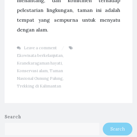
menantang, dan komitmen terhadap
pelestarian lingkungan, taman ini adalah
tempat yang sempurna untuk menyatu
dengan alam.
Leave a comment
Ekowisata berkelanjutan
,
Keanekaragaman hayati
,
Konservasi alam
,
Taman
Nasional Gunung Palung
,
Trekking di Kalimantan
Search
Search