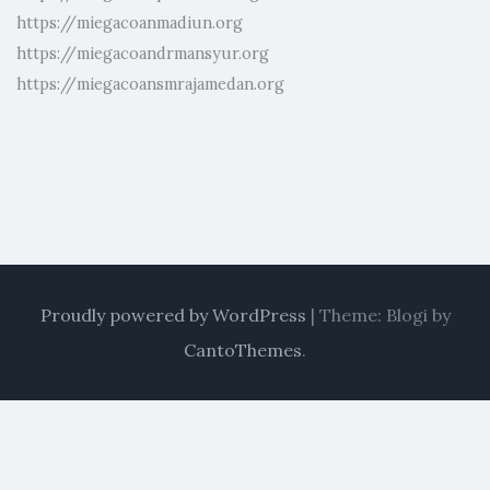
https://miegacoanmadiun.org
https://miegacoandrmansyur.org
https://miegacoansmrajamedan.org
Proudly powered by WordPress
|
Theme: Blogi by
CantoThemes
.