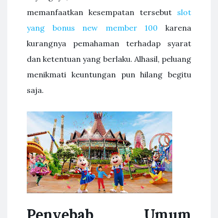
memanfaatkan kesempatan tersebut
slot
yang bonus new member 100
karena
kurangnya pemahaman terhadap syarat
dan ketentuan yang berlaku. Alhasil, peluang
menikmati keuntungan pun hilang begitu
saja.
Penyebab Umum