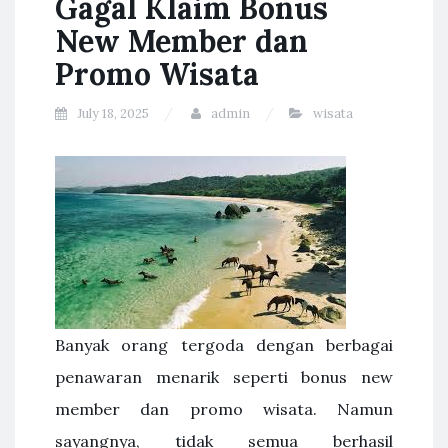
Gagal Klaim Bonus
New Member dan
Promo Wisata
July 18, 2025
admin
wisata
Banyak orang tergoda dengan berbagai
penawaran menarik seperti bonus new
member dan promo wisata. Namun
sayangnya, tidak semua berhasil