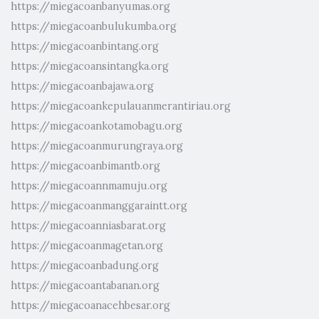
https://miegacoanbanyumas.org
https://miegacoanbulukumba.org
https://miegacoanbintang.org
https://miegacoansintangka.org
https://miegacoanbajawa.org
https://miegacoankepulauanmerantiriau.org
https://miegacoankotamobagu.org
https://miegacoanmurungraya.org
https://miegacoanbimantb.org
https://miegacoannmamuju.org
https://miegacoanmanggaraintt.org
https://miegacoanniasbarat.org
https://miegacoanmagetan.org
https://miegacoanbadung.org
https://miegacoantabanan.org
https://miegacoanacehbesar.org