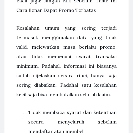
Baca juga: Jangan Klik Sebelum Tahu! Ini
Cara Benar Dapat Promo Terbatas
Kesalahan umum yang sering terjadi
termasuk menggunakan data yang tidak
valid, melewatkan masa berlaku promo,
atau tidak memenuhi syarat transaksi
minimum. Padahal, informasi ini biasanya
sudah dijelaskan secara rinci, hanya saja
sering diabaikan. Padahal satu kesalahan
kecil saja bisa membatalkan seluruh klaim.
Tidak membaca syarat dan ketentuan
secara menyeluruh sebelum
mendaftar atau membeli