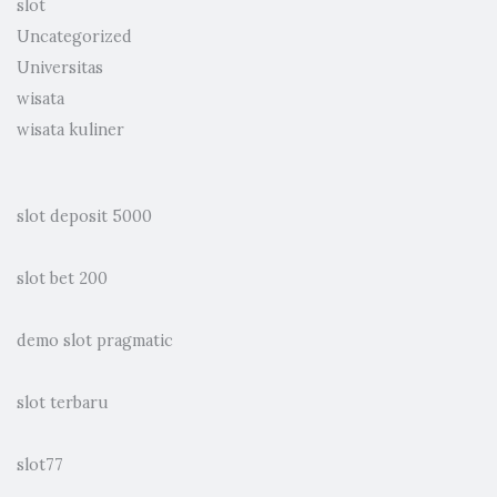
slot
Uncategorized
Universitas
wisata
wisata kuliner
slot deposit 5000
slot bet 200
demo slot pragmatic
slot terbaru
slot77