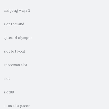
mahjong ways 2
slot thailand
gates of olympus
slot bet kecil
spaceman slot
slot
slot88
situs slot gacor