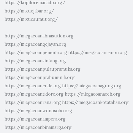
https://kopiforemanado.org/
https://mixuejabar.org/
https://mixuesumut.org/
https://miegacoanahnasution.org
https://miegacoangejayan.org
https://miegacoanpemuda.org
https://miegacoanrenon.org
https://miegacoansintang.org
https://miegacoanpulaupramuka.org
https://miegacoanprabumulih.org
https://miegacoanende.org
https://miegacoanagung.org
https://miegacoantidore.org
https://miegacoanaceh.org
https://miegacoanranai.org
https://miegacoankotatahan.org
https://miegacoanwonosobo.org
https://miegacoanampera.org
https://miegacoanbinamarga.org