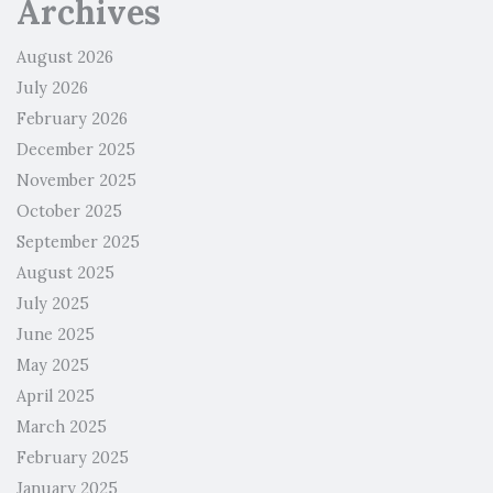
Archives
August 2026
July 2026
February 2026
December 2025
November 2025
October 2025
September 2025
August 2025
July 2025
June 2025
May 2025
April 2025
March 2025
February 2025
January 2025