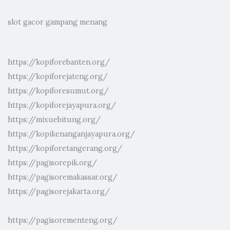
slot gacor gampang menang
https://kopiforebanten.org/
https://kopiforejateng.org/
https://kopiforesumut.org/
https://kopiforejayapura.org/
https://mixuebitung.org/
https://kopikenanganjayapura.org/
https://kopiforetangerang.org/
https://pagisorepik.org/
https://pagisoremakassar.org/
https://pagisorejakarta.org/
https://pagisorementeng.org/