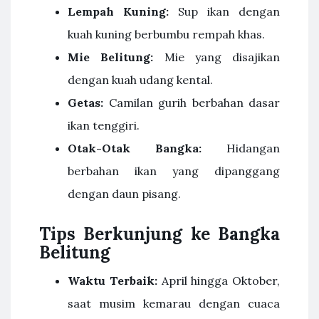
Lempah Kuning:
Sup ikan dengan
kuah kuning berbumbu rempah khas.
Mie Belitung:
Mie yang disajikan
dengan kuah udang kental.
Getas:
Camilan gurih berbahan dasar
ikan tenggiri.
Otak-Otak Bangka:
Hidangan
berbahan ikan yang dipanggang
dengan daun pisang.
Tips Berkunjung ke Bangka
Belitung
Waktu Terbaik:
April hingga Oktober,
saat musim kemarau dengan cuaca