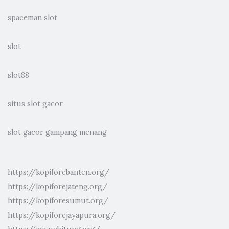
spaceman slot
slot
slot88
situs slot gacor
slot gacor gampang menang
https://kopiforebanten.org/
https://kopiforejateng.org/
https://kopiforesumut.org/
https://kopiforejayapura.org/