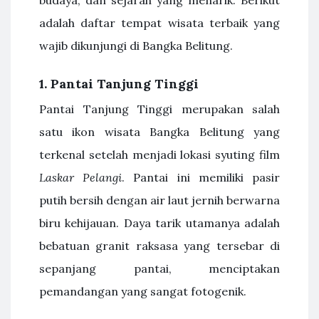
adalah daftar tempat wisata terbaik yang
wajib dikunjungi di Bangka Belitung.
1.
Pantai Tanjung Tinggi
Pantai Tanjung Tinggi merupakan salah
satu ikon wisata Bangka Belitung yang
terkenal setelah menjadi lokasi syuting film
Laskar Pelangi
. Pantai ini memiliki pasir
putih bersih dengan air laut jernih berwarna
biru kehijauan. Daya tarik utamanya adalah
bebatuan granit raksasa yang tersebar di
sepanjang pantai, menciptakan
pemandangan yang sangat fotogenik.