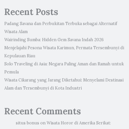
Recent Posts
Padang Savana dan Perbukitan Terbuka sebagai Alternatif
Wisata Alam
Wairinding Sumba: Hidden Gem Savana Indah 2026
Menjelajahi Pesona Wisata Karimun, Permata Tersembunyi di
Kepulauan Riau
Solo Traveling di Asia: Negara Paling Aman dan Ramah untuk
Pemula
Wisata Cikarang yang Jarang Diketahui: Menyelami Destinasi
Alam dan Tersembunyi di Kota Industri
Recent Comments
situs bonus
on
Wisata Horor di Amerika Serikat: