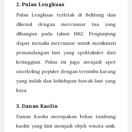
2.
Pulau Lengkuas
Pulau Lengkuas terletak di Belitung dan
dikenal dengan mercusuar tua yang
dibangun pada tahun 1882. Pengunjung
dapat menaiki mercusuar untuk menikmati
pemandangan laut yang spektakuler dari
ketinggian. Pulau ini juga menjadi spot
snorkeling populer dengan terumbu karang
yang indah dan kehidupan bawah laut yang
kaya.
3.
Danau Kaolin
Danau Kaolin merupakan bekas tambang
kaolin yang kini menjadi objek wisata unik.