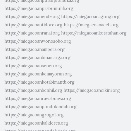
https://miegacoanpulaupramuka.org
https://miegacoanprabumulih.org
https://miegacoanende.org
https://miegacoanagung.org
https://miegacoantidore.org
https://miegacoanaceh.org
https://miegacoanranai.org
https://miegacoankotatahan.org
https://miegacoanwonosobo.org
https://miegacoanampera.org
https://miegacoanbinamarga.org
https://miegacoansenen.org
https://miegacoankemayoran.org
https://miegacoankotabimantb.org
https://miegacoanbenhil.org
https://miegacoancikini.org
https://miegacoanrawabuaya.org
https://miegacoanpondokindah.org
https://miegacoangrogol.org
https://miegacoankalideres.org