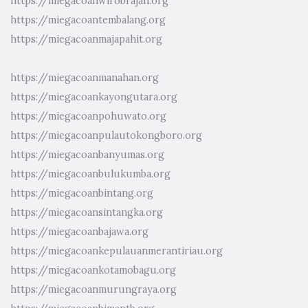
https://miegacoanwirobrajan.org
https://miegacoantembalang.org
https://miegacoanmajapahit.org
https://miegacoanmanahan.org
https://miegacoankayongutara.org
https://miegacoanpohuwato.org
https://miegacoanpulautokongboro.org
https://miegacoanbanyumas.org
https://miegacoanbulukumba.org
https://miegacoanbintang.org
https://miegacoansintangka.org
https://miegacoanbajawa.org
https://miegacoankepulauanmerantiriau.org
https://miegacoankotamobagu.org
https://miegacoanmurungraya.org