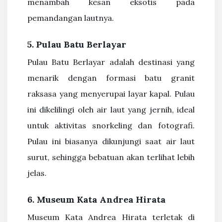
menambah kesan eksotis pada
pemandangan lautnya.
5.
Pulau Batu Berlayar
Pulau Batu Berlayar adalah destinasi yang
menarik dengan formasi batu granit
raksasa yang menyerupai layar kapal. Pulau
ini dikelilingi oleh air laut yang jernih, ideal
untuk aktivitas snorkeling dan fotografi.
Pulau ini biasanya dikunjungi saat air laut
surut, sehingga bebatuan akan terlihat lebih
jelas.
6.
Museum Kata Andrea Hirata
Museum Kata Andrea Hirata terletak di