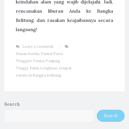
keindahan alam yang wajib dijelajahi. Jadi,
rencanakan liburan Anda ke Bangka
Belitung dan rasakan keajaibannya secara
langsung!
Leave a comment
Danau Kaolin
,
Pantai Parai
Tenggiri
,
Pantai Tanjung
Tinggi
,
Pulau Lengkuas
,
tempat
wisata di Bangka Belitung
Search
Search