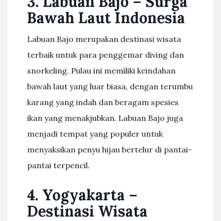
3. Labuan Bajo – Surga
Bawah Laut Indonesia
Labuan Bajo merupakan destinasi wisata
terbaik untuk para penggemar diving dan
snorkeling. Pulau ini memiliki keindahan
bawah laut yang luar biasa, dengan terumbu
karang yang indah dan beragam spesies
ikan yang menakjubkan. Labuan Bajo juga
menjadi tempat yang populer untuk
menyaksikan penyu hijau bertelur di pantai-
pantai terpencil.
4. Yogyakarta –
Destinasi Wisata