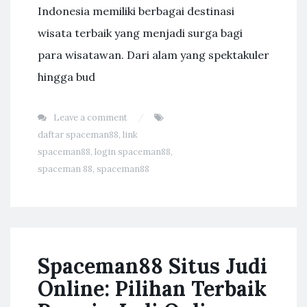
Indonesia memiliki berbagai destinasi
wisata terbaik yang menjadi surga bagi
para wisatawan. Dari alam yang spektakuler
hingga bud
Leave a comment
daftar spaceman88
,
link
spaceman88
,
login spaceman88
,
spaceman 88
,
spaceman88
Spaceman88 Situs Judi
Online: Pilihan Terbaik