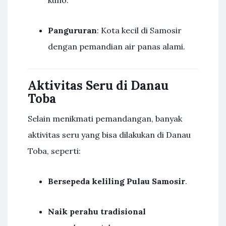
kuno.
Pangururan
: Kota kecil di Samosir
dengan pemandian air panas alami.
Aktivitas Seru di Danau
Toba
Selain menikmati pemandangan, banyak
aktivitas seru yang bisa dilakukan di Danau
Toba, seperti:
Bersepeda keliling Pulau Samosir
.
Naik perahu tradisional