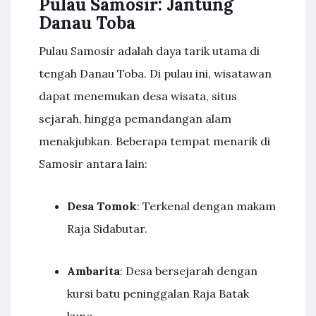
Pulau Samosir: Jantung
Danau Toba
Pulau Samosir adalah daya tarik utama di
tengah Danau Toba. Di pulau ini, wisatawan
dapat menemukan desa wisata, situs
sejarah, hingga pemandangan alam
menakjubkan. Beberapa tempat menarik di
Samosir antara lain:
Desa Tomok
: Terkenal dengan makam
Raja Sidabutar.
Ambarita
: Desa bersejarah dengan
kursi batu peninggalan Raja Batak