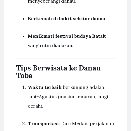
menyeberangi danau.
Berkemah di bukit sekitar danau
.
Menikmati festival budaya Batak
yang rutin diadakan.
Tips Berwisata ke Danau
Toba
Waktu terbaik
berkunjung adalah
Juni–Agustus (musim kemarau, langit
cerah).
Transportasi
: Dari Medan, perjalanan