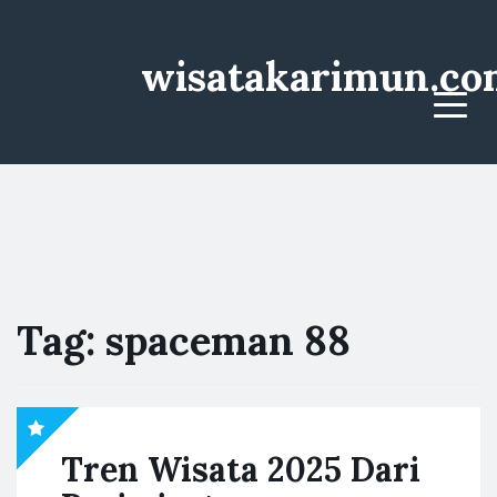
wisatakarimun.co
Menu
Tag:
spaceman 88
Tren Wisata 2025 Dari