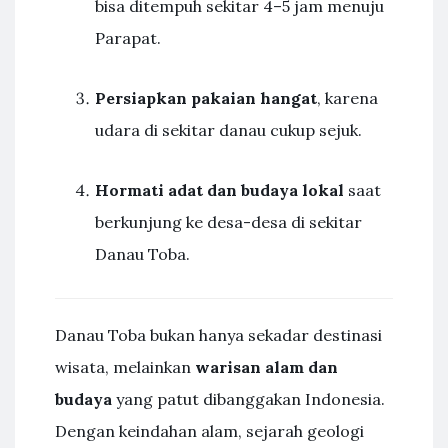
bisa ditempuh sekitar 4–5 jam menuju
Parapat.
Persiapkan pakaian hangat
, karena
udara di sekitar danau cukup sejuk.
Hormati adat dan budaya lokal
saat
berkunjung ke desa-desa di sekitar
Danau Toba.
Danau Toba bukan hanya sekadar destinasi
wisata, melainkan
warisan alam dan
budaya
yang patut dibanggakan Indonesia.
Dengan keindahan alam, sejarah geologi