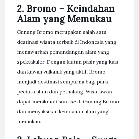
2. Bromo – Keindahan
Alam yang Memukau
Gunung Bromo merupakan salah satu
destinasi wisata terbaik di Indonesia yang
menawarkan pemandangan alam yang
spektakuler. Dengan lautan pasir yang luas
dan kawah vulkanik yang aktif, Bromo
menjadi destinasi sempurna bagi para
pecinta alam dan petualang. Wisatawan
dapat menikmati sunrise di Gunung Bromo
dan menyaksikan keindahan alam yang
memukau.