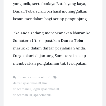
yang unik, serta budaya Batak yang kaya,
Danau Toba selalu berhasil meninggalkan
kesan mendalam bagi setiap pengunjung.
Jika Anda sedang merencanakan liburan ke
Sumatera Utara, pastikan
Danau Toba
masuk ke dalam daftar perjalanan Anda.
Surga alami di jantung Sumatera ini siap
memberikan pengalaman tak terlupakan.
Leave a comment
daftar spaceman88
,
link
spaceman88
,
login spaceman88
,
spaceman 88
,
spaceman88