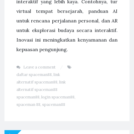
interaktif yang lebih kaya. Contohnya, tur
virtual tempat bersejarah, panduan AI
untuk rencana perjalanan personal, dan AR
untuk eksplorasi budaya secara interaktif.
Inovasi ini meningkatkan kenyamanan dan
kepuasan pengunjung.
Leave a comment
daftar spaceman88
,
link
alternatif spaceman88
,
link
alternatif spaceman88
spaceman88
,
login spaceman88
,
spaceman 88
,
spaceman88