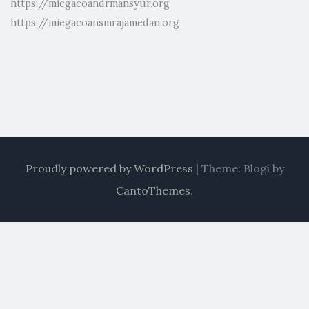
https://miegacoandrmansyur.org
https://miegacoansmrajamedan.org
Proudly powered by WordPress
|
Theme: Blogi by
CantoThemes
.