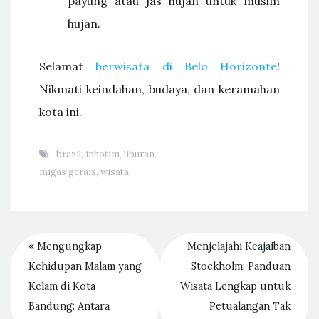
payung atau jas hujan untuk musim
hujan.
Selamat
berwisata di Belo Horizonte
!
Nikmati keindahan, budaya, dan keramahan
kota ini.
brazil
,
inhotim
,
liburan
,
migas gerais
,
wisata
Mengungkap
Menjelajahi Keajaiban
Kehidupan Malam yang
Stockholm: Panduan
Kelam di Kota
Wisata Lengkap untuk
Bandung: Antara
Petualangan Tak