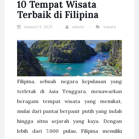
10 Tempat Wisata
Terbaik di Filipina
January 5, 2025
admin
wisata
Filipina, sebuah negara kepulauan yang
terletak di Asia Tenggara, menawarkan
beragam tempat wisata yang memikat,
mulai dari pantai berpasir putih yang indah
hingga situs sejarah yang kaya. Dengan
lebih dari 7.000 pulau, Filipina memiliki