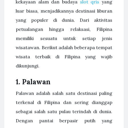
kekayaan alam dan budaya
slot qris
yang
luar biasa, menjadikannya destinasi liburan
yang populer di dunia. Dari aktivitas
petualangan hingga relaksasi, Filipina
memiliki sesuatu untuk setiap jenis
wisatawan. Berikut adalah beberapa tempat
wisata terbaik di Filipina yang wajib
dikunjungi.
1.
Palawan
Palawan adalah salah satu destinasi paling
terkenal di Filipina dan sering dianggap
sebagai salah satu pulau terindah di dunia.
Dengan pantai berpasir putih yang