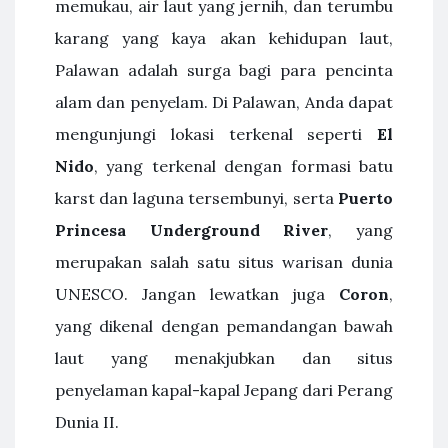
memukau, air laut yang jernih, dan terumbu
karang yang kaya akan kehidupan laut,
Palawan adalah surga bagi para pencinta
alam dan penyelam. Di Palawan, Anda dapat
mengunjungi lokasi terkenal seperti
El
Nido
, yang terkenal dengan formasi batu
karst dan laguna tersembunyi, serta
Puerto
Princesa Underground River
, yang
merupakan salah satu situs warisan dunia
UNESCO. Jangan lewatkan juga
Coron
,
yang dikenal dengan pemandangan bawah
laut yang menakjubkan dan situs
penyelaman kapal-kapal Jepang dari Perang
Dunia II.