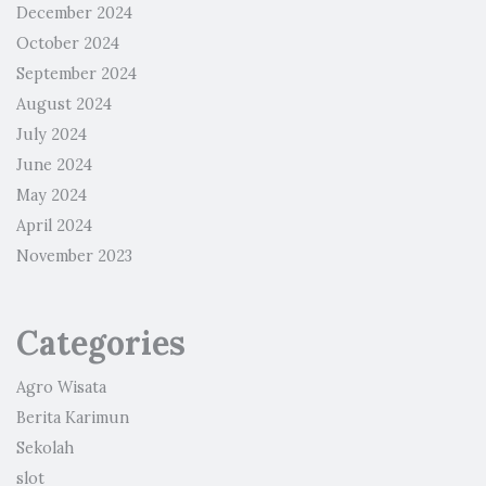
December 2024
October 2024
September 2024
August 2024
July 2024
June 2024
May 2024
April 2024
November 2023
Categories
Agro Wisata
Berita Karimun
Sekolah
slot