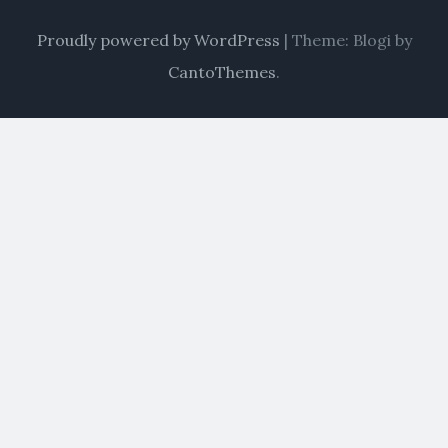
Proudly powered by WordPress
|
Theme: Blogi by
CantoThemes
.