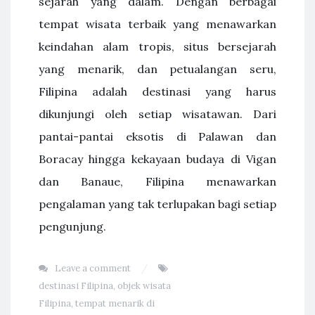
sejarah yang dalam. Dengan berbagai
tempat wisata terbaik yang menawarkan
keindahan alam tropis, situs bersejarah
yang menarik, dan petualangan seru,
Filipina adalah destinasi yang harus
dikunjungi oleh setiap wisatawan. Dari
pantai-pantai eksotis di Palawan dan
Boracay hingga kekayaan budaya di Vigan
dan Banaue, Filipina menawarkan
pengalaman yang tak terlupakan bagi setiap
pengunjung.
Leave a comment
destinasi Filipina
,
objek wisata
Filipina
,
tempat menarik di