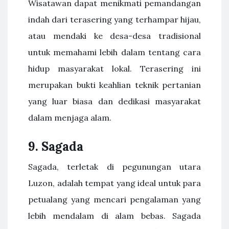
Wisatawan dapat menikmati pemandangan
indah dari terasering yang terhampar hijau,
atau mendaki ke desa-desa tradisional
untuk memahami lebih dalam tentang cara
hidup masyarakat lokal. Terasering ini
merupakan bukti keahlian teknik pertanian
yang luar biasa dan dedikasi masyarakat
dalam menjaga alam.
9.
Sagada
Sagada, terletak di pegunungan utara
Luzon, adalah tempat yang ideal untuk para
petualang yang mencari pengalaman yang
lebih mendalam di alam bebas. Sagada