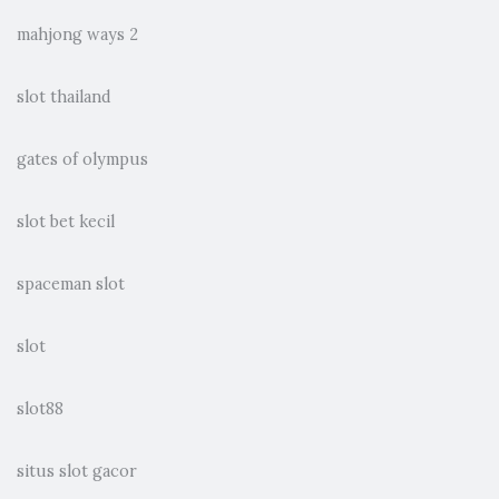
mahjong ways 2
slot thailand
gates of olympus
slot bet kecil
spaceman slot
slot
slot88
situs slot gacor