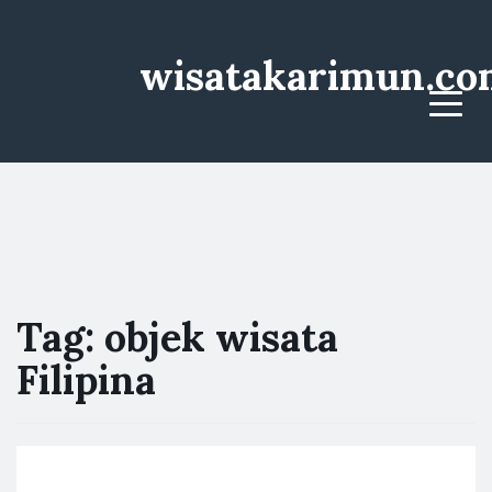
wisatakarimun.co
Menu
Tag:
objek wisata
Filipina