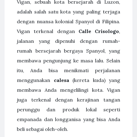
Vigan, sebuah kota bersejarah di Luzon,
adalah salah satu kota yang paling terjaga
dengan nuansa kolonial Spanyol di Filipina.
Vigan terkenal dengan
Calle Crisologo
,
jalanan yang dipenuhi dengan rumah-
rumah bersejarah bergaya Spanyol, yang
membawa pengunjung ke masa lalu. Selain
itu, Anda bisa menikmati perjalanan
menggunakan
calesa
(kereta kuda) yang
membawa Anda mengelilingi kota. Vigan
juga terkenal dengan kerajinan tangan
perunggu dan produk lokal seperti
empanada dan longganisa yang bisa Anda
beli sebagai oleh-oleh.