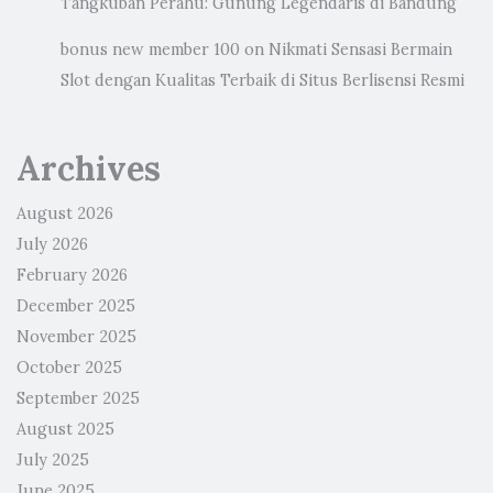
Tangkuban Perahu: Gunung Legendaris di Bandung
bonus new member 100
on
Nikmati Sensasi Bermain
Slot dengan Kualitas Terbaik di Situs Berlisensi Resmi
Archives
August 2026
July 2026
February 2026
December 2025
November 2025
October 2025
September 2025
August 2025
July 2025
June 2025