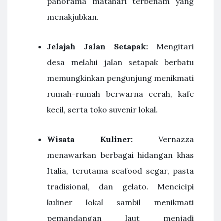
panorama matahari terbenam yang
menakjubkan.
Jelajah Jalan Setapak:
Mengitari
desa melalui jalan setapak berbatu
memungkinkan pengunjung menikmati
rumah-rumah berwarna cerah, kafe
kecil, serta toko suvenir lokal.
Wisata Kuliner:
Vernazza
menawarkan berbagai hidangan khas
Italia, terutama seafood segar, pasta
tradisional, dan gelato. Mencicipi
kuliner lokal sambil menikmati
pemandangan laut menjadi