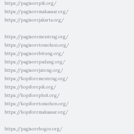
https://pagisorepik.org/
https://pagisoremakassar.org/
https://pagisorejakarta.org/
https://pagisorementeng.org/
https://pagisoretomohon.org/
https://pagisorebitung.org/
https://pagisorepadang.org/
https://pagisorejateng.org/
https://kopiforementeng.org/
https://kopiforepik.org/
https://kopiforepluit.org/
https://kopiforetomohon.org/
https://kopiforemakassar.org/
https://pagisorebogor.org/