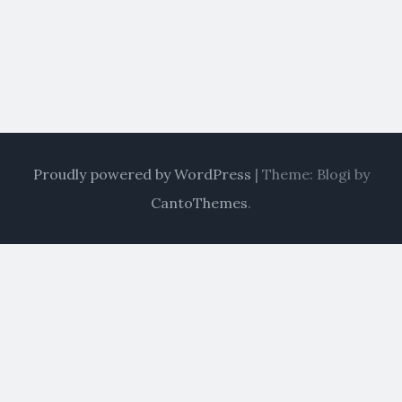
Proudly powered by WordPress
|
Theme: Blogi by
CantoThemes
.