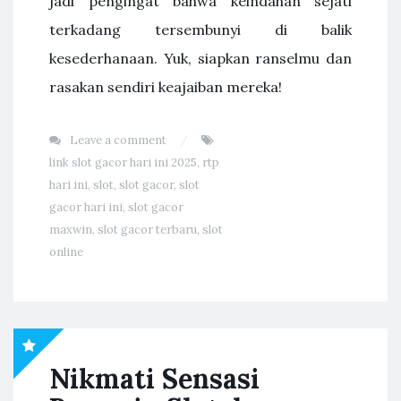
jadi pengingat bahwa keindahan sejati
terkadang tersembunyi di balik
kesederhanaan. Yuk, siapkan ranselmu dan
rasakan sendiri keajaiban mereka!
Leave a comment
link slot gacor hari ini 2025
,
rtp
hari ini
,
slot
,
slot gacor
,
slot
gacor hari ini
,
slot gacor
maxwin
,
slot gacor terbaru
,
slot
online
Nikmati Sensasi