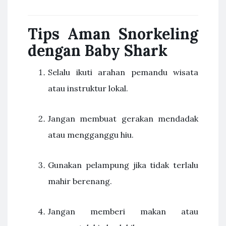
Tips Aman Snorkeling
dengan Baby Shark
Selalu ikuti arahan pemandu wisata
atau instruktur lokal.
Jangan membuat gerakan mendadak
atau mengganggu hiu.
Gunakan pelampung jika tidak terlalu
mahir berenang.
Jangan memberi makan atau