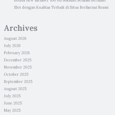
bonus new member 100
on
Nikmati Sensasi Bermain
Slot dengan Kualitas Terbaik di Situs Berlisensi Resmi
Archives
August 2026
July 2026
February 2026
December 2025
November 2025
October 2025
September 2025
August 2025
July 2025
June 2025
May 2025