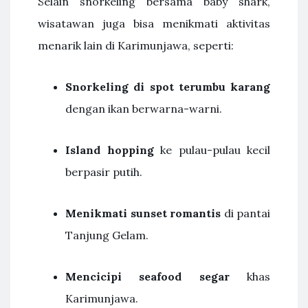
Selain snorkeling bersama baby shark,
wisatawan juga bisa menikmati aktivitas
menarik lain di Karimunjawa, seperti:
Snorkeling di spot terumbu karang
dengan ikan berwarna-warni.
Island hopping
ke pulau-pulau kecil
berpasir putih.
Menikmati sunset romantis
di pantai
Tanjung Gelam.
Mencicipi seafood segar
khas
Karimunjawa.