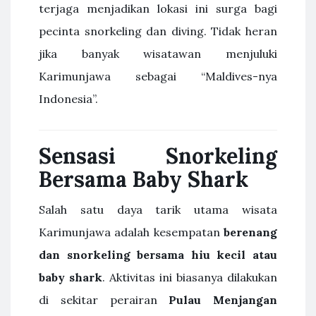
terjaga menjadikan lokasi ini surga bagi
pecinta snorkeling dan diving. Tidak heran
jika banyak wisatawan menjuluki
Karimunjawa sebagai “Maldives-nya
Indonesia”.
Sensasi Snorkeling
Bersama Baby Shark
Salah satu daya tarik utama wisata
Karimunjawa adalah kesempatan
berenang
dan snorkeling bersama hiu kecil atau
baby shark
. Aktivitas ini biasanya dilakukan
di sekitar perairan
Pulau Menjangan