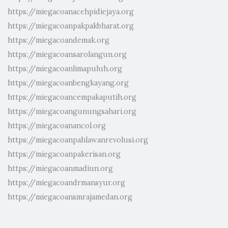
https://miegacoanacehpidiejaya.org
https://miegacoanpakpakbharat.org
https://miegacoandemak.org
https://miegacoansarolangun.org
https://miegacoanlimapuluh.org
https://miegacoanbengkayang.org
https://miegacoancempakaputih.org
https://miegacoangunungsahari.org
https://miegacoanancol.org
https://miegacoanpahlawanrevolusi.org
https://miegacoanpakerisan.org
https://miegacoanmadiun.org
https://miegacoandrmansyur.org
https://miegacoansmrajamedan.org