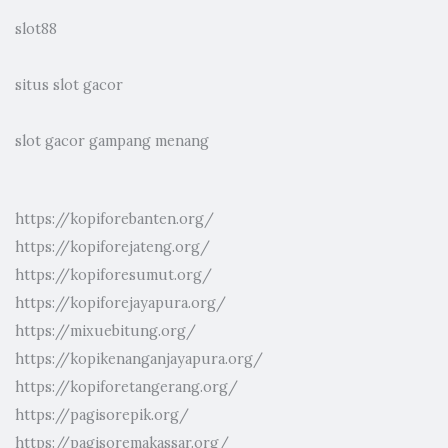
slot88
situs slot gacor
slot gacor gampang menang
https://kopiforebanten.org/
https://kopiforejateng.org/
https://kopiforesumut.org/
https://kopiforejayapura.org/
https://mixuebitung.org/
https://kopikenanganjayapura.org/
https://kopiforetangerang.org/
https://pagisorepik.org/
https://pagisoremakassar.org/