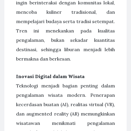
ingin berinteraksi dengan komunitas lokal,
mencoba kuliner tradisional, dan
mempelajari budaya serta tradisi setempat.
Tren ini menekankan pada kualitas
pengalaman, bukan sekadar kuantitas
destinasi, sehingga liburan menjadi lebih
bermakna dan berkesan.
Inovasi Digital dalam Wisata
Teknologi menjadi bagian penting dalam
pengalaman wisata modern. Penerapan
kecerdasan buatan (AI), realitas virtual (VR),
dan augmented reality (AR) memungkinkan
wisatawan menikmati pengalaman