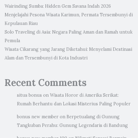
Wairinding Sumba: Hidden Gem Savana Indah 2026
Menjelajahi Pesona Wisata Karimun, Permata Tersembunyi di
Kepulauan Riau
Solo Traveling di Asia: Negara Paling Aman dan Ramah untuk
Pemula
Wisata Cikarang yang Jarang Diketahui: Menyelami Destinasi
Alam dan Tersembunyi di Kota Industri
Recent Comments
situs bonus
on
Wisata Horor di Amerika Serikat:
Rumah Berhantu dan Lokasi Misterius Paling Populer
bonus new member
on
Berpetualang di Gunung
Tangkuban Perahu: Gunung Legendaris di Bandung