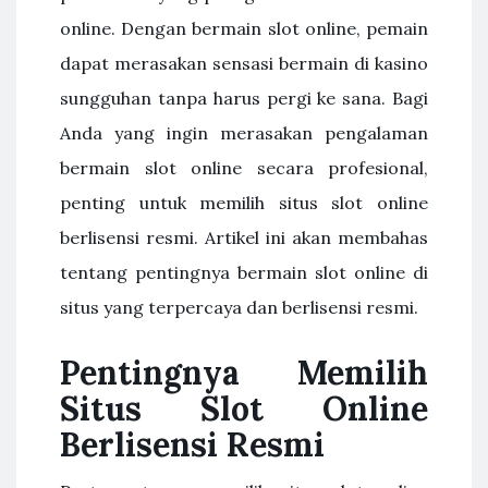
online. Dengan bermain slot online, pemain
dapat merasakan sensasi bermain di kasino
sungguhan tanpa harus pergi ke sana. Bagi
Anda yang ingin merasakan pengalaman
bermain slot online secara profesional,
penting untuk memilih situs slot online
berlisensi resmi. Artikel ini akan membahas
tentang pentingnya bermain slot online di
situs yang terpercaya dan berlisensi resmi.
Pentingnya Memilih
Situs Slot Online
Berlisensi Resmi