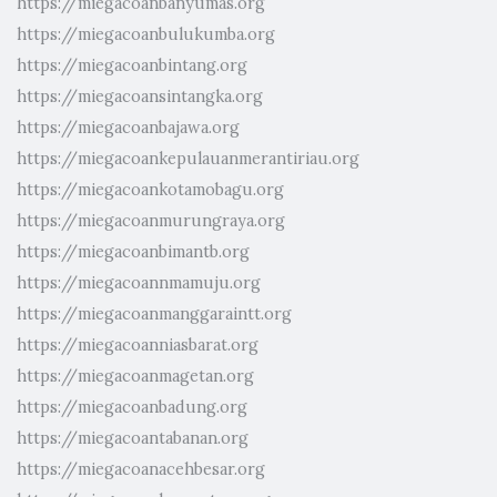
https://miegacoanbanyumas.org
https://miegacoanbulukumba.org
https://miegacoanbintang.org
https://miegacoansintangka.org
https://miegacoanbajawa.org
https://miegacoankepulauanmerantiriau.org
https://miegacoankotamobagu.org
https://miegacoanmurungraya.org
https://miegacoanbimantb.org
https://miegacoannmamuju.org
https://miegacoanmanggaraintt.org
https://miegacoanniasbarat.org
https://miegacoanmagetan.org
https://miegacoanbadung.org
https://miegacoantabanan.org
https://miegacoanacehbesar.org