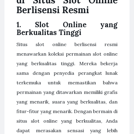
di Situs Slot Online
Berlisensi Resmi
1. Slot Online yang
Berkualitas Tinggi
Situs slot online berlisensi resmi
menawarkan koleksi permainan slot online
yang berkualitas tinggi. Mereka bekerja
sama dengan penyedia perangkat lunak
terkemuka untuk memastikan bahwa
permainan yang ditawarkan memiliki grafis
yang menarik, suara yang berkualitas, dan
fitur-fitur yang menarik. Dengan bermain di
situs slot online yang berkualitas, Anda
dapat merasakan sensasi yang lebih