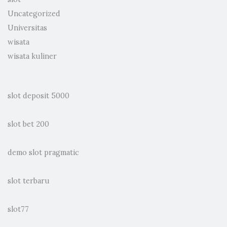
Uncategorized
Universitas
wisata
wisata kuliner
slot deposit 5000
slot bet 200
demo slot pragmatic
slot terbaru
slot77