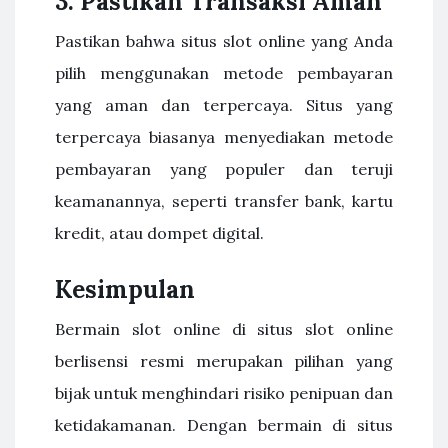
3. Pastikan Transaksi Aman
Pastikan bahwa situs slot online yang Anda
pilih menggunakan metode pembayaran
yang aman dan terpercaya. Situs yang
terpercaya biasanya menyediakan metode
pembayaran yang populer dan teruji
keamanannya, seperti transfer bank, kartu
kredit, atau dompet digital.
Kesimpulan
Bermain slot online di situs slot online
berlisensi resmi merupakan pilihan yang
bijak untuk menghindari risiko penipuan dan
ketidakamanan. Dengan bermain di situs