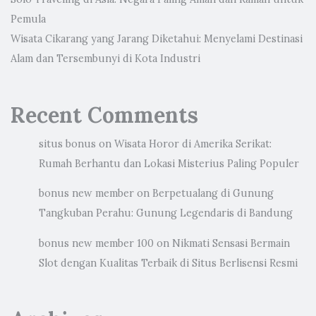
Pemula
Wisata Cikarang yang Jarang Diketahui: Menyelami Destinasi
Alam dan Tersembunyi di Kota Industri
Recent Comments
situs bonus
on
Wisata Horor di Amerika Serikat:
Rumah Berhantu dan Lokasi Misterius Paling Populer
bonus new member
on
Berpetualang di Gunung
Tangkuban Perahu: Gunung Legendaris di Bandung
bonus new member 100
on
Nikmati Sensasi Bermain
Slot dengan Kualitas Terbaik di Situs Berlisensi Resmi