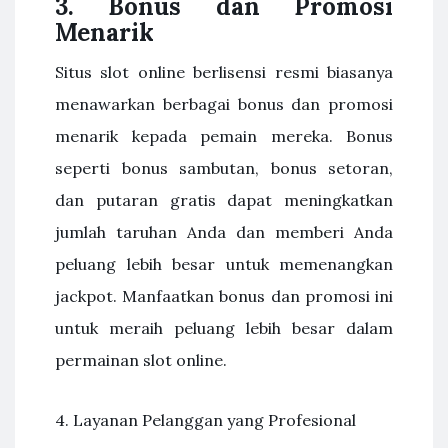
3. Bonus dan Promosi
Menarik
Situs slot online berlisensi resmi biasanya
menawarkan berbagai bonus dan promosi
menarik kepada pemain mereka. Bonus
seperti bonus sambutan, bonus setoran,
dan putaran gratis dapat meningkatkan
jumlah taruhan Anda dan memberi Anda
peluang lebih besar untuk memenangkan
jackpot. Manfaatkan bonus dan promosi ini
untuk meraih peluang lebih besar dalam
permainan slot online.
4. Layanan Pelanggan yang Profesional