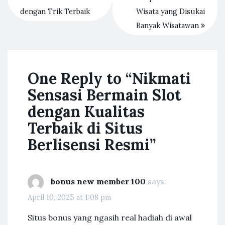
dengan Trik Terbaik
Wisata yang Disukai
Banyak Wisatawan
One Reply to “Nikmati
Sensasi Bermain Slot
dengan Kualitas
Terbaik di Situs
Berlisensi Resmi”
bonus new member 100
says:
April 10, 2025 at 1:08 pm
Situs bonus yang ngasih real hadiah di awal