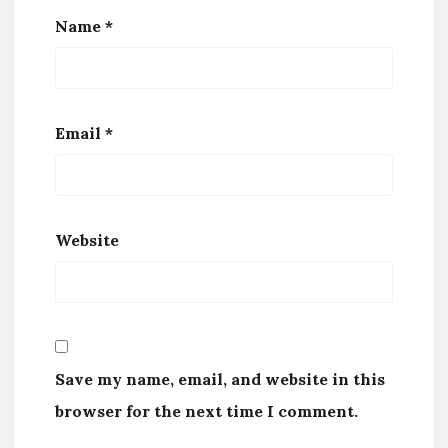
Name
*
Email
*
Website
Save my name, email, and website in this
browser for the next time I comment.