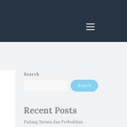
Menu
Search
Search
Recent Posts
Padang Savana dan Perbukitan