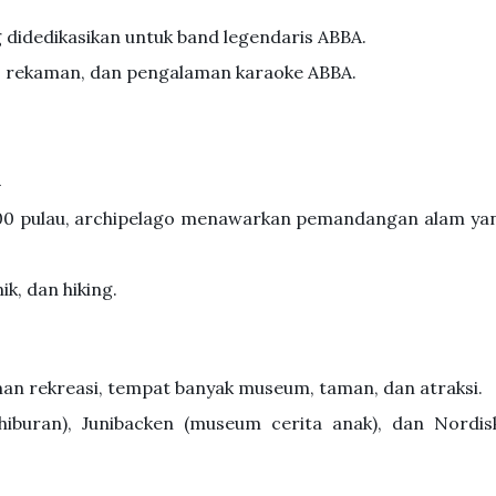
g didedikasikan untuk band legendaris ABBA.
ik, rekaman, dan pengalaman karaoke ABBA.
m
.000 pulau, archipelago menawarkan pemandangan alam ya
ik, dan hiking.
man rekreasi, tempat banyak museum, taman, dan atraksi.
iburan), Junibacken (museum cerita anak), dan Nordis