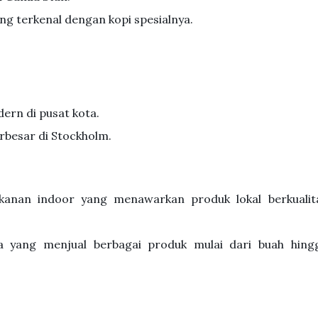
ng terkenal dengan kopi spesialnya.
ern di pusat kota.
rbesar di Stockholm.
kanan indoor yang menawarkan produk lokal berkualit
ka yang menjual berbagai produk mulai dari buah hing