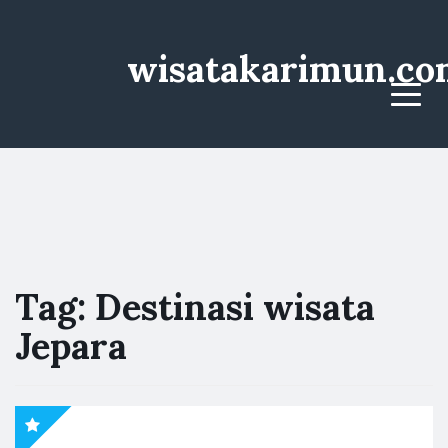
wisatakarimun.co
Menu
Tag:
Destinasi wisata
Jepara