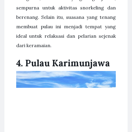
sempurna untuk aktivitas snorkeling dan
berenang. Selain itu, suasana yang tenang
membuat pulau ini menjadi tempat yang
ideal untuk relaksasi dan pelarian sejenak
dari keramaian.
4. Pulau Karimunjawa