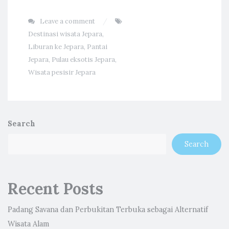
Leave a comment
Destinasi wisata Jepara
,
Liburan ke Jepara
,
Pantai
Jepara
,
Pulau eksotis Jepara
,
Wisata pesisir Jepara
Search
Search
Recent Posts
Padang Savana dan Perbukitan Terbuka sebagai Alternatif
Wisata Alam