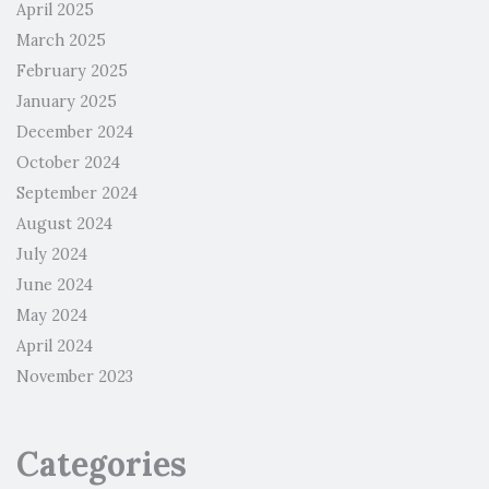
April 2025
March 2025
February 2025
January 2025
December 2024
October 2024
September 2024
August 2024
July 2024
June 2024
May 2024
April 2024
November 2023
Categories