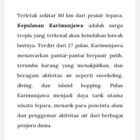
Terletak sekitar 80 km dari pesisir Jepara,
Kepulauan Karimunjawa
adalah surga
tropis yang terkenal akan keindahan bawah
lautnya. Terdiri dari 27 pulau, Karimunjawa
menawarkan pantai-pantai berpasir putih,
terumbu karang yang menakjubkan, dan
beragam aktivitas air seperti snorkeling,
diving, dan island hopping. Pulau
Karimunjawa menjadi daya tarik utama
wisata Jepara, menarik para pencinta alam
dan penggemar aktivitas air dari berbagai
penjuru dunia.