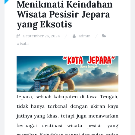
Menikmati Keindahan
Wisata Pesisir Jepara
yang Eksotis
September 26, 2024
admin
wisata
Jepara, sebuah kabupaten di Jawa Tengah,
tidak hanya terkenal dengan ukiran kayu
jatinya yang khas, tetapi juga menawarkan
berbagai destinasi wisata pesisir yang
memikat. Keindahan pantai dan pulau-pulau