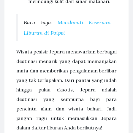
melindungi kulit dari sinar matahari.
Baca Juga:
Menikmati Keseruan
Liburan di Poipet
Wisata pesisir Jepara menawarkan berbagai
destinasi menarik yang dapat memanjakan
mata dan memberikan pengalaman berlibur
yang tak terlupakan. Dari pantai yang indah
hingga pulau eksotis, Jepara adalah
destinasi yang sempurna bagi para
pencinta alam dan wisata bahari. Jadi,
jangan ragu untuk memasukkan Jepara
dalam daftar liburan Anda berikutnya!