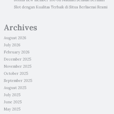
Slot dengan Kualitas Terbaik di Situs Berlisensi Resmi
Archives
August 2026
July 2026
February 2026
December 2025
November 2025
October 2025
September 2025
August 2025
July 2025
June 2025
May 2025