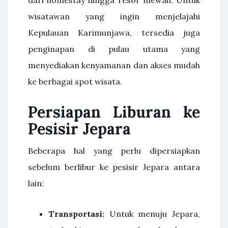
wisatawan yang ingin menjelajahi
Kepulauan Karimunjawa, tersedia juga
penginapan di pulau utama yang
menyediakan kenyamanan dan akses mudah
ke berbagai spot wisata.
Persiapan Liburan ke
Pesisir Jepara
Beberapa hal yang perlu dipersiapkan
sebelum berlibur ke pesisir Jepara antara
lain:
Transportasi:
Untuk menuju Jepara,