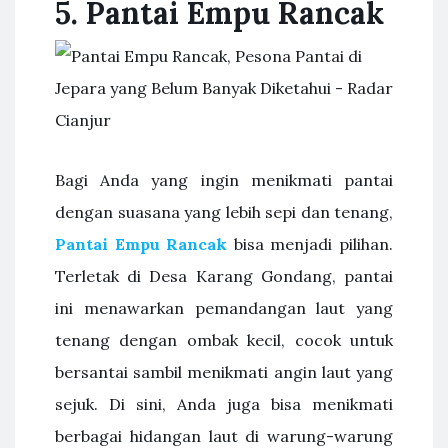
5. Pantai Empu Rancak
Bagi Anda yang ingin menikmati pantai
dengan suasana yang lebih sepi dan tenang,
Pantai Empu Rancak
bisa menjadi pilihan.
Terletak di Desa Karang Gondang, pantai
ini menawarkan pemandangan laut yang
tenang dengan ombak kecil, cocok untuk
bersantai sambil menikmati angin laut yang
sejuk. Di sini, Anda juga bisa menikmati
berbagai hidangan laut di warung-warung