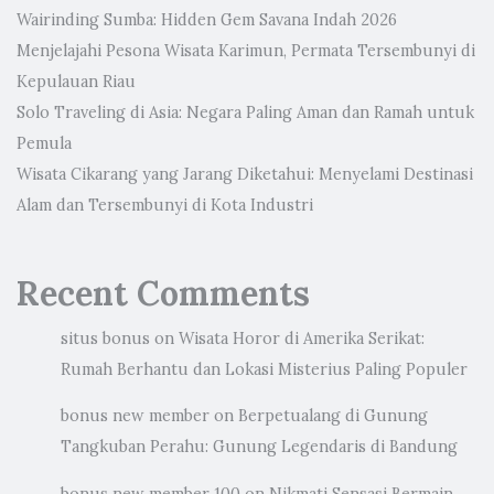
Wairinding Sumba: Hidden Gem Savana Indah 2026
Menjelajahi Pesona Wisata Karimun, Permata Tersembunyi di
Kepulauan Riau
Solo Traveling di Asia: Negara Paling Aman dan Ramah untuk
Pemula
Wisata Cikarang yang Jarang Diketahui: Menyelami Destinasi
Alam dan Tersembunyi di Kota Industri
Recent Comments
situs bonus
on
Wisata Horor di Amerika Serikat:
Rumah Berhantu dan Lokasi Misterius Paling Populer
bonus new member
on
Berpetualang di Gunung
Tangkuban Perahu: Gunung Legendaris di Bandung
bonus new member 100
on
Nikmati Sensasi Bermain