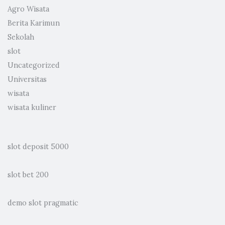
Agro Wisata
Berita Karimun
Sekolah
slot
Uncategorized
Universitas
wisata
wisata kuliner
slot deposit 5000
slot bet 200
demo slot pragmatic