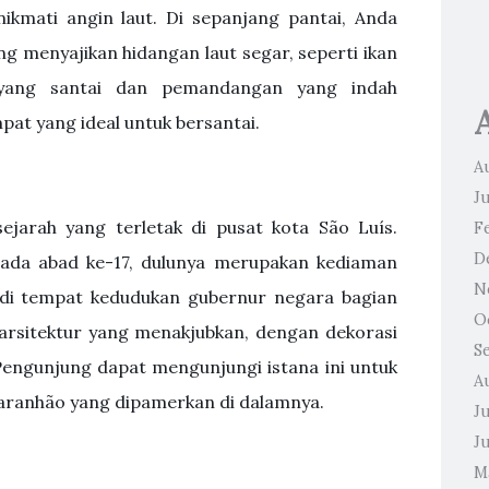
ikmati angin laut. Di sepanjang pantai, Anda
 menyajikan hidangan laut segar, seperti ikan
 yang santai dan pemandangan yang indah
pat yang ideal untuk bersantai.
A
J
ejarah yang terletak di pusat kota São Luís.
F
D
ada abad ke-17, dulunya merupakan kediaman
N
adi tempat kedudukan gubernur negara bagian
O
 arsitektur yang menakjubkan, dengan dekorasi
S
 Pengunjung dapat mengunjungi istana ini untuk
A
aranhão yang dipamerkan di dalamnya.
J
J
M