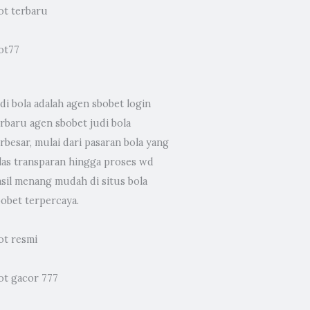
ot terbaru
ot77
di bola
adalah agen sbobet login
rbaru agen sbobet judi bola
rbesar, mulai dari pasaran bola yang
elas transparan hingga proses wd
asil menang mudah di situs bola
bobet terpercaya.
ot resmi
ot gacor 777