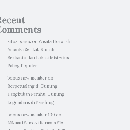
Recent
Comments
situs bonus
on
Wisata Horor di
Amerika Serikat: Rumah
Berhantu dan Lokasi Misterius
Paling Populer
bonus new member
on
Berpetualang di Gunung
Tangkuban Perahu: Gunung
Legendaris di Bandung
bonus new member 100
on
Nikmati Sensasi Bermain Slot