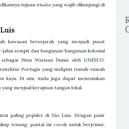
ikannya tujuan wisata yang wajib dikunjungi di
 Luís
ah kawasan bersejarah yang menjadi pusat
an-jalan sempit dan bangunan-bangunan kolonial
i sebagai Situs Warisan Dunia oleh UNESCO.
sitektur Portugis yang meliputi rumah-rumah
on kayu. Di sini, Anda juga dapat menemukan
o yang menjual kerajinan tangan lokal.
ntai paling populer di São Luís. Dengan pasir
kup tenang, pantai ini cocok untuk berjemur,