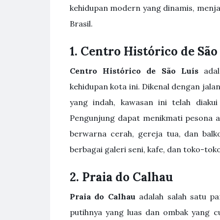
kehidupan modern yang dinamis, menjad
Brasil.
1. Centro Histórico de São
Centro Histórico de São Luís
adal
kehidupan kota ini. Dikenal dengan jal
yang indah, kawasan ini telah diaku
Pengunjung dapat menikmati pesona ar
berwarna cerah, gereja tua, dan balk
berbagai galeri seni, kafe, dan toko-tok
2. Praia do Calhau
Praia do Calhau
adalah salah satu pa
putihnya yang luas dan ombak yang cu