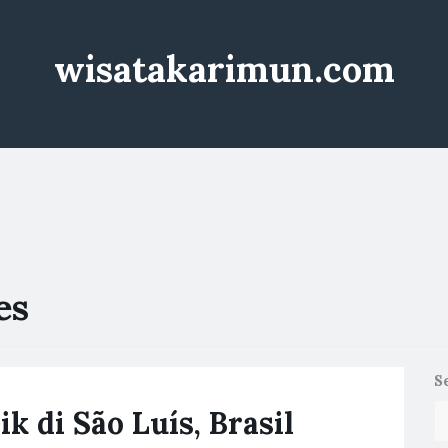
wisatakarimun.com
es
S
k di São Luís, Brasil