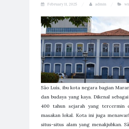
February 11, 2025
admin
wi
São Luís, ibu kota negara bagian Maran
dan budaya yang kaya. Dikenal sebagai “
400 tahun sejarah yang tercermin da
masakan lokal. Kota ini juga menawar
situs-situs alam yang menakjubkan. 