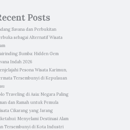
Recent Posts
adang Savana dan Perbukitan
rbuka sebagai Alternatif Wisata
lam
airinding Sumba: Hidden Gem
avana Indah 2026
enjelajahi Pesona Wisata Karimun,
ermata Tersembunyi di Kepulauan
iau
lo Traveling di Asia: Negara Paling
man dan Ramah untuk Pemula
isata Cikarang yang Jarang
iketahui: Menyelami Destinasi Alam
an Tersembunyi di Kota Industri