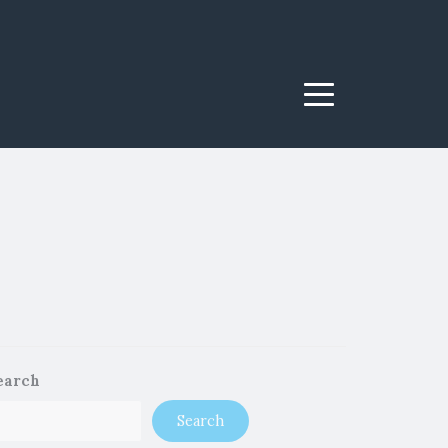
Menu
earch
Search