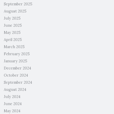
September 2025
August 2025
July 2025
June 2025
May 2025
April 2025
March 2025
February 2025
January 2025
December 2024
October 2024
September 2024
August 2024
July 2024
June 2024
May 2024