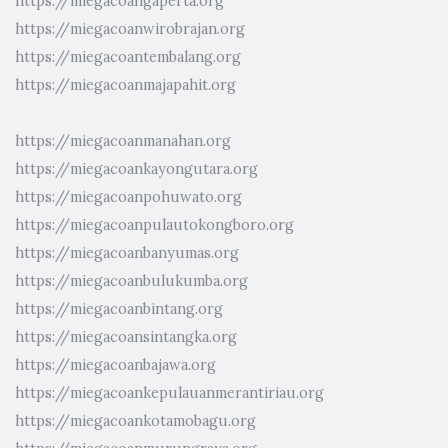
https://miegacoangaperta.org
https://miegacoanwirobrajan.org
https://miegacoantembalang.org
https://miegacoanmajapahit.org
https://miegacoanmanahan.org
https://miegacoankayongutara.org
https://miegacoanpohuwato.org
https://miegacoanpulautokongboro.org
https://miegacoanbanyumas.org
https://miegacoanbulukumba.org
https://miegacoanbintang.org
https://miegacoansintangka.org
https://miegacoanbajawa.org
https://miegacoankepulauanmerantiriau.org
https://miegacoankotamobagu.org