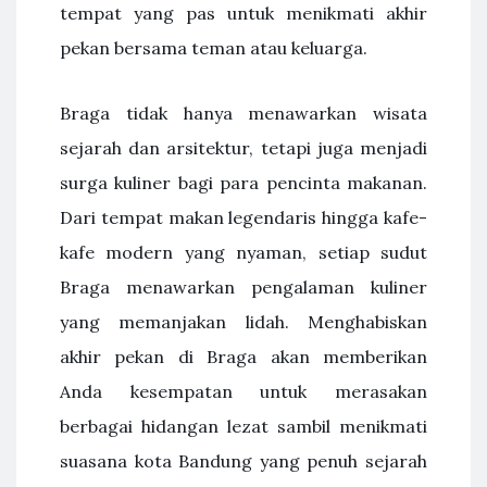
tempat yang pas untuk menikmati akhir
pekan bersama teman atau keluarga.
Braga tidak hanya menawarkan wisata
sejarah dan arsitektur, tetapi juga menjadi
surga kuliner bagi para pencinta makanan.
Dari tempat makan legendaris hingga kafe-
kafe modern yang nyaman, setiap sudut
Braga menawarkan pengalaman kuliner
yang memanjakan lidah. Menghabiskan
akhir pekan di Braga akan memberikan
Anda kesempatan untuk merasakan
berbagai hidangan lezat sambil menikmati
suasana kota Bandung yang penuh sejarah