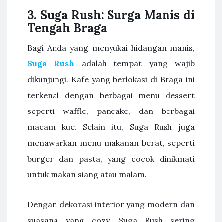
3.
Suga Rush: Surga Manis di
Tengah Braga
Bagi Anda yang menyukai hidangan manis,
Suga Rush
adalah tempat yang wajib
dikunjungi. Kafe yang berlokasi di Braga ini
terkenal dengan berbagai menu dessert
seperti waffle, pancake, dan berbagai
macam kue. Selain itu, Suga Rush juga
menawarkan menu makanan berat, seperti
burger dan pasta, yang cocok dinikmati
untuk makan siang atau malam.
Dengan dekorasi interior yang modern dan
suasana yang cozy, Suga Rush sering