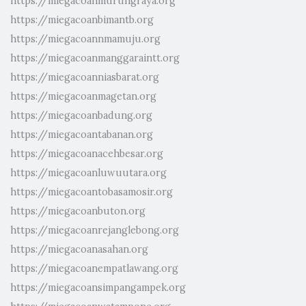
https://miegacoanmurungraya.org
https://miegacoanbimantb.org
https://miegacoannmamuju.org
https://miegacoanmanggaraintt.org
https://miegacoanniasbarat.org
https://miegacoanmagetan.org
https://miegacoanbadung.org
https://miegacoantabanan.org
https://miegacoanacehbesar.org
https://miegacoanluwuutara.org
https://miegacoantobasamosir.org
https://miegacoanbuton.org
https://miegacoanrejanglebong.org
https://miegacoanasahan.org
https://miegacoanempatlawang.org
https://miegacoansimpangampek.org