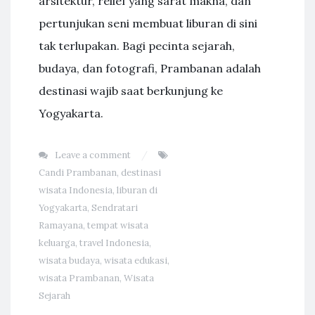
arsitektur, relief yang sarat makna, dan
pertunjukan seni membuat liburan di sini
tak terlupakan. Bagi pecinta sejarah,
budaya, dan fotografi, Prambanan adalah
destinasi wajib saat berkunjung ke
Yogyakarta.
Leave a comment
Candi Prambanan
,
destinasi
wisata Indonesia
,
liburan di
Yogyakarta
,
Sendratari
Ramayana
,
tempat wisata
keluarga
,
travel Indonesia
,
wisata budaya
,
wisata edukasi
,
wisata Prambanan
,
Wisata
Sejarah