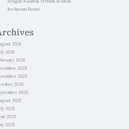
dengan Kualitas Terbaik di Situs
Berlisensi Resmi
Archives
ugust 2026
uly 2026
ebruary 2026
ecember 2025
ovember 2025
ctober 2025
eptember 2025
ugust 2025
uly 2025
une 2025
ay 2025