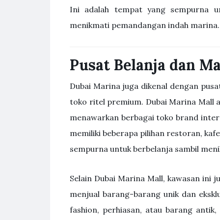
Ini adalah tempat yang sempurna unt
menikmati pemandangan indah marina.
Pusat Belanja dan Ma
Dubai Marina juga dikenal dengan pus
toko ritel premium. Dubai Marina Mall 
menawarkan berbagai toko brand interna
memiliki beberapa pilihan restoran, ka
sempurna untuk berbelanja sambil meni
Selain Dubai Marina Mall, kawasan ini j
menjual barang-barang unik dan ekskl
fashion, perhiasan, atau barang antik