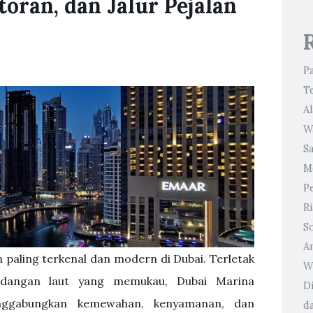
toran, dan Jalur Pejalan
P
Te
A
W
S
M
P
R
So
A
 paling terkenal dan modern di Dubai. Terletak
W
ndangan laut yang memukau, Dubai Marina
D
ggabungkan kemewahan, kenyamanan, dan
d