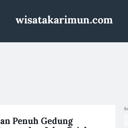
wisatakarimun.com
S
san Penuh Gedung