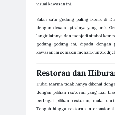
visual kawasan ini.
Salah satu gedung paling ikonik di D
dengan desain spiralnya yang unik. G
langit lainnya dan menjadi simbol keme
gedung-gedung ini, dipadu dengan
kawasan ini semakin menarik untuk dijel
Restoran dan Hibura
Dubai Marina tidak hanya dikenal deng
dengan pilihan restoran yang luar bi
berbagai pilihan restoran, mulai da
Tengah hingga restoran internasional