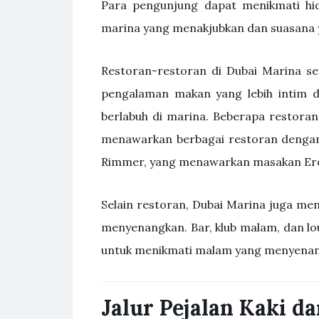
Para pengunjung dapat menikmati hi
marina yang menakjubkan dan suasana
Restoran-restoran di Dubai Marina ser
pengalaman makan yang lebih intim 
berlabuh di marina. Beberapa restoran
menawarkan berbagai restoran dengan
Rimmer, yang menawarkan masakan Er
Selain restoran, Dubai Marina juga m
menyenangkan. Bar, klub malam, dan lo
untuk menikmati malam yang menyenangk
Jalur Pejalan Kaki d