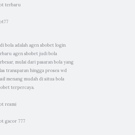
ot terbaru
ot77
di bola
adalah agen sbobet login
rbaru agen sbobet judi bola
rbesar, mulai dari pasaran bola yang
elas transparan hingga proses wd
asil menang mudah di situs bola
bobet terpercaya.
ot resmi
ot gacor 777