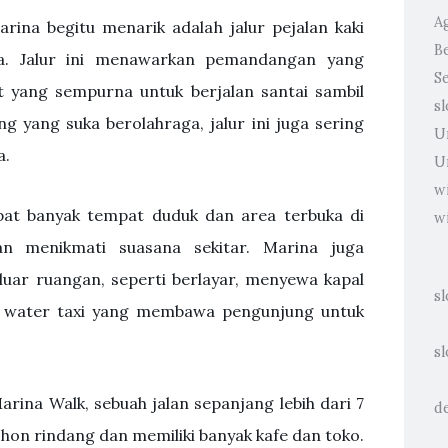
A
rina begitu menarik adalah jalur pejalan kaki
B
na. Jalur ini menawarkan pemandangan yang
S
yang sempurna untuk berjalan santai sambil
sl
g yang suka berolahraga, jalur ini juga sering
U
a.
U
w
dapat banyak tempat duduk dan area terbuka di
wi
n menikmati suasana sekitar. Marina juga
 luar ruangan, seperti berlayar, menyewa kapal
s
an water taxi yang membawa pengunjung untuk
sl
Marina Walk, sebuah jalan sepanjang lebih dari 7
d
ohon rindang dan memiliki banyak kafe dan toko.