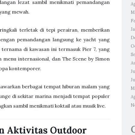
dangan lezat sambil menikmati pemandangan
A
 yang mewah.
M
F
J
ingkali terletak di tepi perairan, memberikan
D
dengan pemandangan langsung ke yacht yang
O
 ternama di kawasan ini termasuk Pier 7, yang
S
 menu internasional, dan The Scene by Simon
A
opa kontemporer.
J
J
enawarkan berbagai tempat hiburan malam yang
M
unge di sekitar marina menjadi tempat populer
Ap
N
an sambil menikmati koktail atau musik live.
an Aktivitas Outdoor