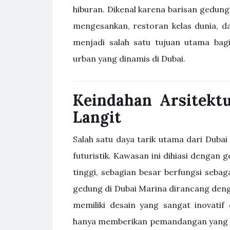
hiburan. Dikenal karena barisan gedung
mengesankan, restoran kelas dunia, da
menjadi salah satu tujuan utama bag
urban yang dinamis di Dubai.
Keindahan Arsitekt
Langit
Salah satu daya tarik utama dari Duba
futuristik. Kawasan ini dihiasi denga
tinggi, sebagian besar berfungsi seba
gedung di Dubai Marina dirancang deng
memiliki desain yang sangat inovatif
hanya memberikan pemandangan yang m