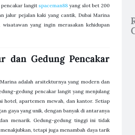
 pencakar langit
spaceman88
yang slot bet 200
n jalur pejalan kaki yang cantik, Dubai Marina
i wisatawan yang ingin merasakan kehidupan
ur dan Gedung Pencakar
i Marina adalah arsitekturnya yang modern dan
n gedung-gedung pencakar langit yang menjulang
gai hotel, apartemen mewah, dan kantor. Setiap
an gaya yang unik, dengan banyak di antaranya
 dan menarik. Gedung-gedung tinggi ini tidak
enakjubkan, tetapi juga menambah daya tarik