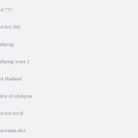
ot 777
ot bet 100
ahjong
ahjong ways 2
ot thailand
ates of olympus
ot bet kecil
paceman slot