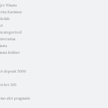
gro Wisata
erita Karimun
ekolah
ot
ncategorized
niversitas
isata
sata kuliner
lot deposit 5000
ot bet 200
emo slot pragmatic