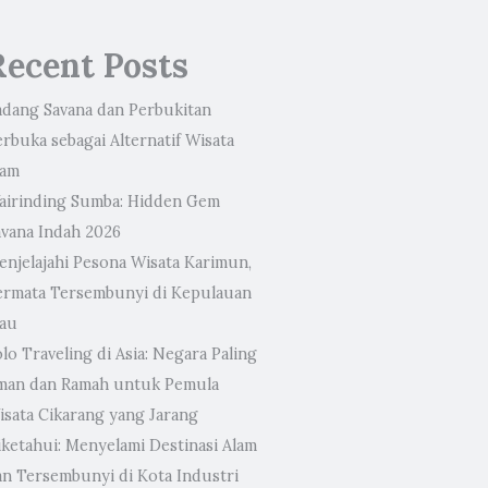
Recent Posts
adang Savana dan Perbukitan
rbuka sebagai Alternatif Wisata
lam
airinding Sumba: Hidden Gem
avana Indah 2026
enjelajahi Pesona Wisata Karimun,
ermata Tersembunyi di Kepulauan
iau
lo Traveling di Asia: Negara Paling
man dan Ramah untuk Pemula
isata Cikarang yang Jarang
iketahui: Menyelami Destinasi Alam
an Tersembunyi di Kota Industri