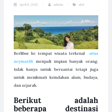
April 8, 2025
admin
slot
Berlibur ke tempat wisata terkenal
situs
neymar88
menjadi impian banyak orang,
tidak hanya untuk bersantai tetapi juga
untuk menikmati keindahan alam, budaya,
dan sejarah.
Berikut adalah
beberapa destinasi