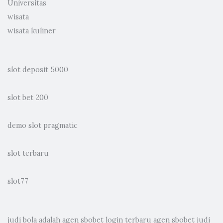
Universitas
wisata
wisata kuliner
slot deposit 5000
slot bet 200
demo slot pragmatic
slot terbaru
slot77
judi bola
adalah agen sbobet login terbaru agen sbobet judi