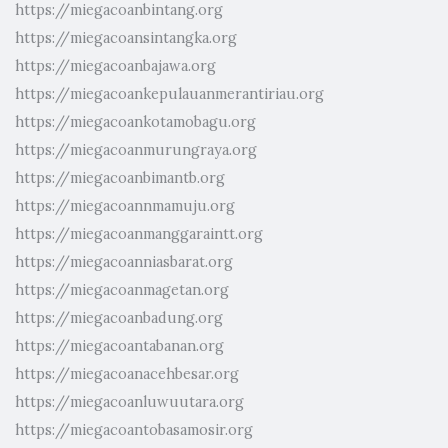
https://miegacoanbintang.org
https://miegacoansintangka.org
https://miegacoanbajawa.org
https://miegacoankepulauanmerantiriau.org
https://miegacoankotamobagu.org
https://miegacoanmurungraya.org
https://miegacoanbimantb.org
https://miegacoannmamuju.org
https://miegacoanmanggaraintt.org
https://miegacoanniasbarat.org
https://miegacoanmagetan.org
https://miegacoanbadung.org
https://miegacoantabanan.org
https://miegacoanacehbesar.org
https://miegacoanluwuutara.org
https://miegacoantobasamosir.org