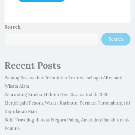
Search
Search
Recent Posts
Padang Savana dan Perbukitan Terbuka sebagai Alternatif
Wisata Alam
Wairinding Sumba: Hidden Gem Savana Indah 2026
Menjelajahi Pesona Wisata Karimun, Permata Tersembunyi di
Kepulauan Riau
Solo Traveling di Asia: Negara Paling Aman dan Ramah untuk
Pemula