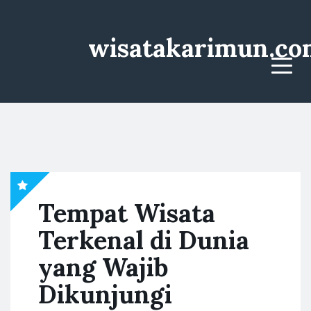
wisatakarimun.co
Menu
Tempat Wisata
Terkenal di Dunia
yang Wajib
Dikunjungi