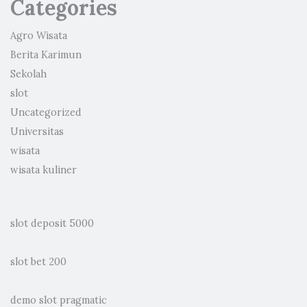
Categories
Agro Wisata
Berita Karimun
Sekolah
slot
Uncategorized
Universitas
wisata
wisata kuliner
slot deposit 5000
slot bet 200
demo slot pragmatic