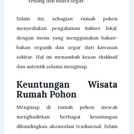
tenang dan udara segar.
Selain itu, sebagian rumah pohon
menyediakan pengalaman kuliner lokal,
dengan menu yang menggunakan bahan-
bahan organik dan segar dari kawasan
sekitar. Hal ini menambah kesan eksklusif
dan autentik selama menginap.
Keuntungan Wisata
Rumah Pohon
Menginap di rumah pohon mewah
menghadirkan berbagai keuntungan
dibandingkan akomodasi tradisional. Selain