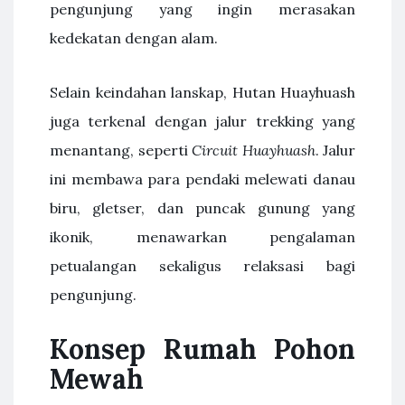
pengunjung yang ingin merasakan
kedekatan dengan alam.
Selain keindahan lanskap, Hutan Huayhuash
juga terkenal dengan jalur trekking yang
menantang, seperti
Circuit Huayhuash
. Jalur
ini membawa para pendaki melewati danau
biru, gletser, dan puncak gunung yang
ikonik, menawarkan pengalaman
petualangan sekaligus relaksasi bagi
pengunjung.
Konsep Rumah Pohon
Mewah