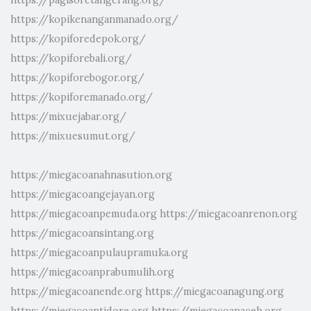
https://pagisoretangerang.org/
https://kopikenanganmanado.org/
https://kopiforedepok.org/
https://kopiforebali.org/
https://kopiforebogor.org/
https://kopiforemanado.org/
https://mixuejabar.org/
https://mixuesumut.org/
https://miegacoanahnasution.org
https://miegacoangejayan.org
https://miegacoanpemuda.org
https://miegacoanrenon.org
https://miegacoansintang.org
https://miegacoanpulaupramuka.org
https://miegacoanprabumulih.org
https://miegacoanende.org
https://miegacoanagung.org