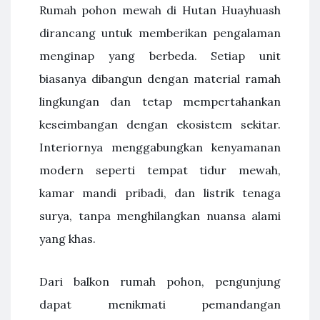
Rumah pohon mewah di Hutan Huayhuash
dirancang untuk memberikan pengalaman
menginap yang berbeda. Setiap unit
biasanya dibangun dengan material ramah
lingkungan dan tetap mempertahankan
keseimbangan dengan ekosistem sekitar.
Interiornya menggabungkan kenyamanan
modern seperti tempat tidur mewah,
kamar mandi pribadi, dan listrik tenaga
surya, tanpa menghilangkan nuansa alami
yang khas.
Dari balkon rumah pohon, pengunjung
dapat menikmati pemandangan