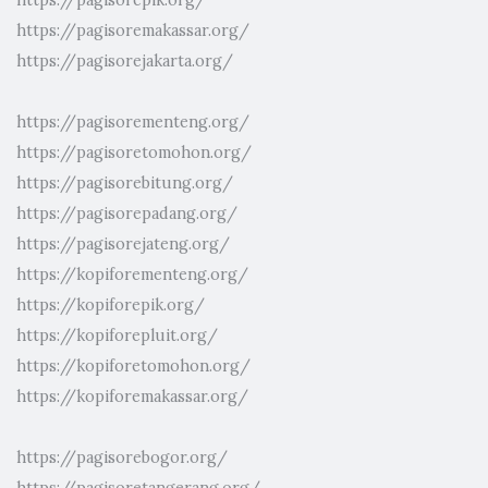
https://pagisorepik.org/
https://pagisoremakassar.org/
https://pagisorejakarta.org/
https://pagisorementeng.org/
https://pagisoretomohon.org/
https://pagisorebitung.org/
https://pagisorepadang.org/
https://pagisorejateng.org/
https://kopiforementeng.org/
https://kopiforepik.org/
https://kopiforepluit.org/
https://kopiforetomohon.org/
https://kopiforemakassar.org/
https://pagisorebogor.org/