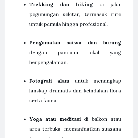
Trekking dan hiking
di jalur
pegunungan sekitar, termasuk rute
untuk pemula hingga profesional.
Pengamatan satwa dan burung
dengan panduan lokal yang
berpengalaman.
Fotografi alam
untuk menangkap
lanskap dramatis dan keindahan flora
serta fauna.
Yoga atau meditasi
di balkon atau
area terbuka, memanfaatkan suasana