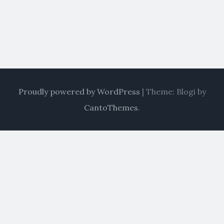
Proudly powered by WordPress
|
Theme: Blogi by
CantoThemes
.