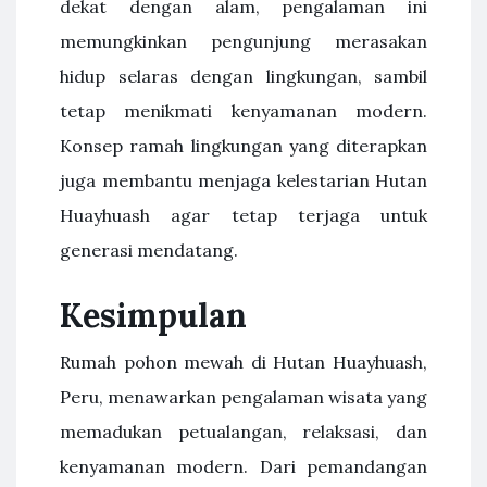
dekat dengan alam, pengalaman ini
memungkinkan pengunjung merasakan
hidup selaras dengan lingkungan, sambil
tetap menikmati kenyamanan modern.
Konsep ramah lingkungan yang diterapkan
juga membantu menjaga kelestarian Hutan
Huayhuash agar tetap terjaga untuk
generasi mendatang.
Kesimpulan
Rumah pohon mewah di Hutan Huayhuash,
Peru, menawarkan pengalaman wisata yang
memadukan petualangan, relaksasi, dan
kenyamanan modern. Dari pemandangan