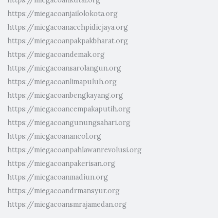
https://miegacoankutai.org
https://miegacoanjailolokota.org
https://miegacoanacehpidiejaya.org
https://miegacoanpakpakbharat.org
https://miegacoandemak.org
https://miegacoansarolangun.org
https://miegacoanlimapuluh.org
https://miegacoanbengkayang.org
https://miegacoancempakaputih.org
https://miegacoangunungsahari.org
https://miegacoanancol.org
https://miegacoanpahlawanrevolusi.org
https://miegacoanpakerisan.org
https://miegacoanmadiun.org
https://miegacoandrmansyur.org
https://miegacoansmrajamedan.org