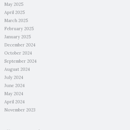
May 2025
April 2025
March 2025
February 2025
January 2025
December 2024
October 2024
September 2024
August 2024
July 2024
June 2024
May 2024
April 2024
November 2023