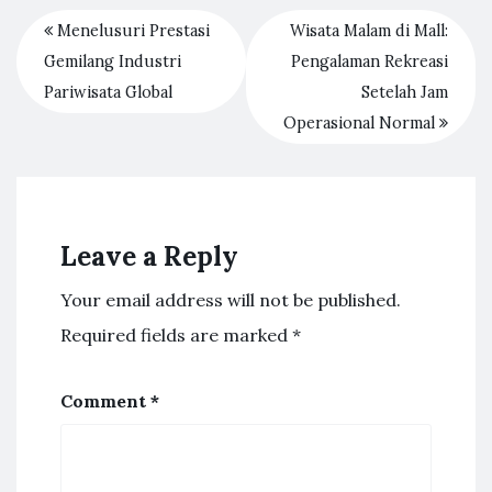
Menelusuri Prestasi
Wisata Malam di Mall:
Gemilang Industri
Pengalaman Rekreasi
Pariwisata Global
Setelah Jam
Operasional Normal
Leave a Reply
Your email address will not be published.
Required fields are marked
*
Comment
*