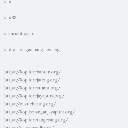
slot
slot88
situs slot gacor
slot gacor gampang menang
https://kopiforebanten.org/
https://kopiforejateng.org/
https://kopiforesumut.org/
https://kopiforejayapura.org/
https://mixuebitung.org/
https://kopikenanganjayapura.org/
https://kopiforetangerang.org/