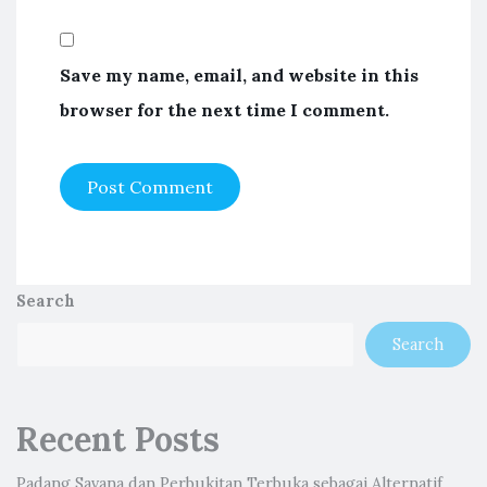
Save my name, email, and website in this
browser for the next time I comment.
Search
Search
Recent Posts
Padang Savana dan Perbukitan Terbuka sebagai Alternatif