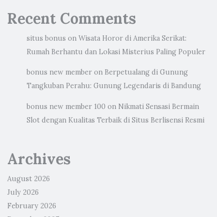
Recent Comments
situs bonus
on
Wisata Horor di Amerika Serikat:
Rumah Berhantu dan Lokasi Misterius Paling Populer
bonus new member
on
Berpetualang di Gunung
Tangkuban Perahu: Gunung Legendaris di Bandung
bonus new member 100
on
Nikmati Sensasi Bermain
Slot dengan Kualitas Terbaik di Situs Berlisensi Resmi
Archives
August 2026
July 2026
February 2026