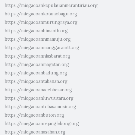
https://miegacoankepulauanmerantiriau.org
https://miegacoankotamobagu.org
https://miegacoanmurungraya.org
https://miegacoanbimantb.org
https://miegacoannmamuju.org
https://miegacoanmanggaraintt.org
https://miegacoanniasbarat.org
https://miegacoanmagetan.org
https://miegacoanbadung.org
https://miegacoantabanan.org
https://miegacoanacehbesar.org
https://miegacoanluwuutara.org
https://miegacoantobasamosir.org
https://miegacoanbuton.org
https://miegacoanrejanglebong.org
https://miegacoanasahan.org