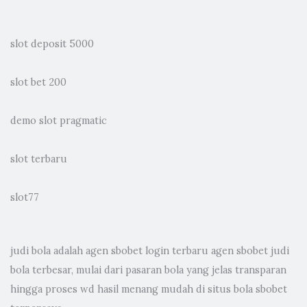
slot deposit 5000
slot bet 200
demo slot pragmatic
slot terbaru
slot77
judi bola
adalah agen sbobet login terbaru agen sbobet judi
bola terbesar, mulai dari pasaran bola yang jelas transparan
hingga proses wd hasil menang mudah di situs bola sbobet