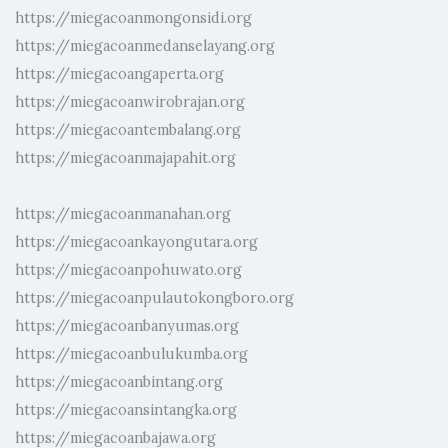
https://miegacoanmongonsidi.org
https://miegacoanmedanselayang.org
https://miegacoangaperta.org
https://miegacoanwirobrajan.org
https://miegacoantembalang.org
https://miegacoanmajapahit.org
https://miegacoanmanahan.org
https://miegacoankayongutara.org
https://miegacoanpohuwato.org
https://miegacoanpulautokongboro.org
https://miegacoanbanyumas.org
https://miegacoanbulukumba.org
https://miegacoanbintang.org
https://miegacoansintangka.org
https://miegacoanbajawa.org