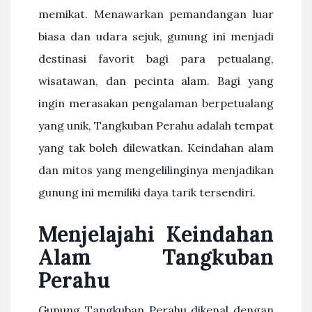
memikat. Menawarkan pemandangan luar
biasa dan udara sejuk, gunung ini menjadi
destinasi favorit bagi para petualang,
wisatawan, dan pecinta alam. Bagi yang
ingin merasakan pengalaman berpetualang
yang unik, Tangkuban Perahu adalah tempat
yang tak boleh dilewatkan. Keindahan alam
dan mitos yang mengelilinginya menjadikan
gunung ini memiliki daya tarik tersendiri.
Menjelajahi Keindahan
Alam Tangkuban
Perahu
Gunung Tangkuban Perahu dikenal dengan