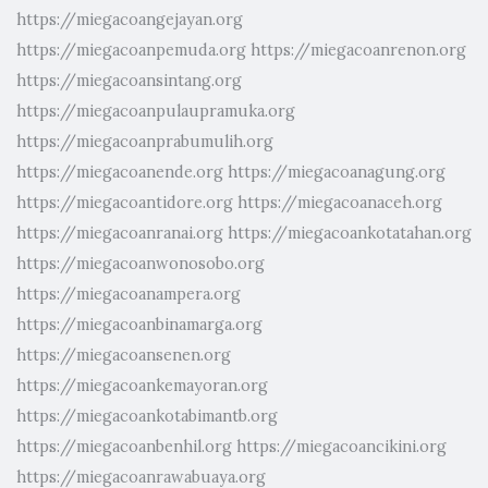
https://miegacoangejayan.org
https://miegacoanpemuda.org
https://miegacoanrenon.org
https://miegacoansintang.org
https://miegacoanpulaupramuka.org
https://miegacoanprabumulih.org
https://miegacoanende.org
https://miegacoanagung.org
https://miegacoantidore.org
https://miegacoanaceh.org
https://miegacoanranai.org
https://miegacoankotatahan.org
https://miegacoanwonosobo.org
https://miegacoanampera.org
https://miegacoanbinamarga.org
https://miegacoansenen.org
https://miegacoankemayoran.org
https://miegacoankotabimantb.org
https://miegacoanbenhil.org
https://miegacoancikini.org
https://miegacoanrawabuaya.org