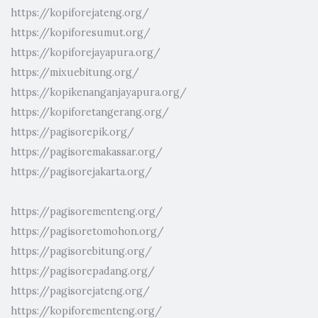
https://kopiforejateng.org/
https://kopiforesumut.org/
https://kopiforejayapura.org/
https://mixuebitung.org/
https://kopikenanganjayapura.org/
https://kopiforetangerang.org/
https://pagisorepik.org/
https://pagisoremakassar.org/
https://pagisorejakarta.org/
https://pagisorementeng.org/
https://pagisoretomohon.org/
https://pagisorebitung.org/
https://pagisorepadang.org/
https://pagisorejateng.org/
https://kopiforementeng.org/