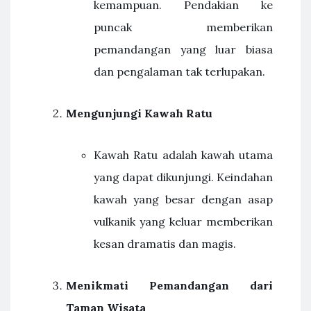
kemampuan. Pendakian ke
puncak memberikan
pemandangan yang luar biasa
dan pengalaman tak terlupakan.
Mengunjungi Kawah Ratu
Kawah Ratu adalah kawah utama
yang dapat dikunjungi. Keindahan
kawah yang besar dengan asap
vulkanik yang keluar memberikan
kesan dramatis dan magis.
Menikmati Pemandangan dari
Taman Wisata