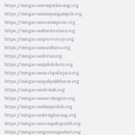
https://miegacoanempatlawang.org
https://miegacoansimpangampek.org
https://miegacoanwatampone.org
https://miegacoanbaritoutara.org
https://miegacoanpurworejo.org
https://miegacoansumbawa.org
https://miegacoankutai.org
https://miegacoanjailolokota.org
https://miegacoanacehpidiejaya.org
https://miegacoanpakpakbharat.org
https://miegacoandemak.org
https://miegacoansarolangun.org
https://miegacoanlimapuluh.org
https://miegacoanbengkayang.org
https://miegacoancempakaputih.org
https://miegacoangunungsahari.org