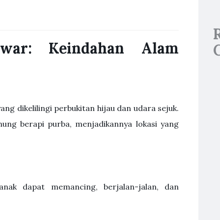
war: Keindahan Alam
g dikelilingi perbukitan hijau dan udara sejuk.
unung berapi purba, menjadikannya lokasi yang
nak dapat memancing, berjalan-jalan, dan