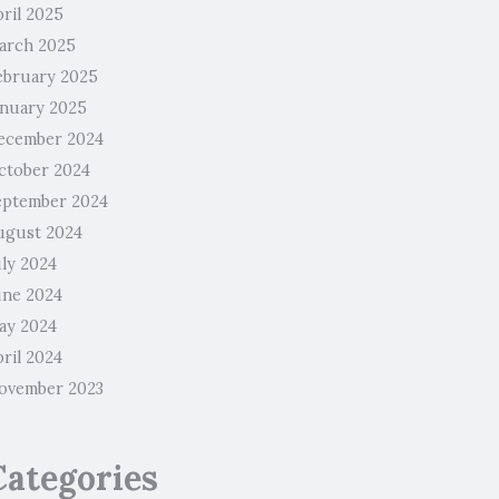
pril 2025
arch 2025
ebruary 2025
anuary 2025
ecember 2024
ctober 2024
eptember 2024
ugust 2024
uly 2024
une 2024
ay 2024
ril 2024
ovember 2023
Categories