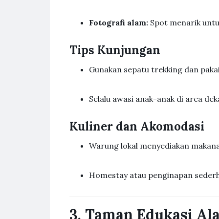
Fotografi alam:
Spot menarik untuk
Tips Kunjungan
Gunakan sepatu trekking dan paka
Selalu awasi anak-anak di area deka
Kuliner dan Akomodasi
Warung lokal menyediakan makana
Homestay atau penginapan sederhan
3. Taman Edukasi Al