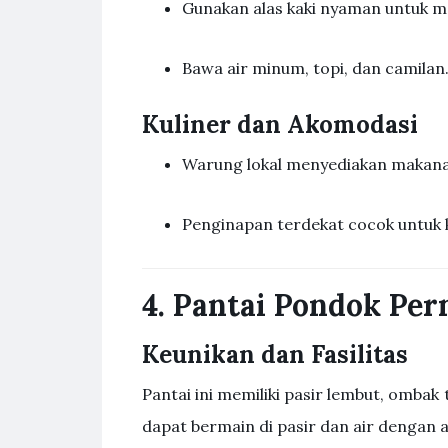
Gunakan alas kaki nyaman untuk m
Bawa air minum, topi, dan camilan
Kuliner dan Akomodasi
Warung lokal menyediakan makan
Penginapan terdekat cocok untuk 
4. Pantai Pondok Per
Keunikan dan Fasilitas
Pantai ini memiliki pasir lembut, ombak
dapat bermain di pasir dan air dengan 