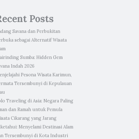
Recent Posts
adang Savana dan Perbukitan
rbuka sebagai Alternatif Wisata
lam
airinding Sumba: Hidden Gem
avana Indah 2026
enjelajahi Pesona Wisata Karimun,
ermata Tersembunyi di Kepulauan
iau
lo Traveling di Asia: Negara Paling
man dan Ramah untuk Pemula
isata Cikarang yang Jarang
iketahui: Menyelami Destinasi Alam
an Tersembunyi di Kota Industri