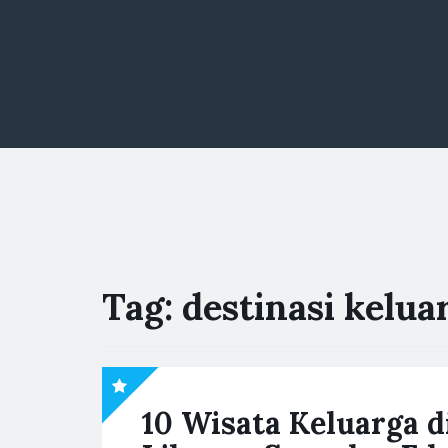
Tag:
destinasi kelu
10 Wisata Keluarga d