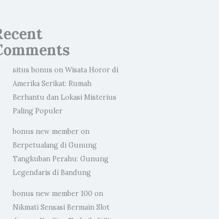
Recent
Comments
situs bonus
on
Wisata Horor di
Amerika Serikat: Rumah
Berhantu dan Lokasi Misterius
Paling Populer
bonus new member
on
Berpetualang di Gunung
Tangkuban Perahu: Gunung
Legendaris di Bandung
bonus new member 100
on
Nikmati Sensasi Bermain Slot