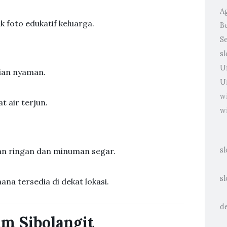
A
 foto edukatif keluarga.
B
S
sl
U
ian nyaman.
U
w
t air terjun.
wi
s
n ringan dan minuman segar.
sl
a tersedia di dekat lokasi.
d
am Sibolangit