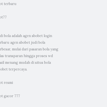
ot terbaru
ot77
di bola
adalah agen sbobet login
rbaru agen sbobet judi bola
rbesar, mulai dari pasaran bola yang
elas transparan hingga proses wd
asil menang mudah di situs bola
bobet terpercaya.
ot resmi
ot gacor 777