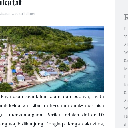
katif
wisata
,
wisata kuliner
P
Te
A
W
S
M
P
R
So
 kaya akan keindahan alam dan budaya, serta
A
ah keluarga. Liburan bersama anak-anak bisa
W
gus menyenangkan. Berikut adalah daftar
10
D
ng wajib dikunjungi, lengkap dengan aktivitas,
d