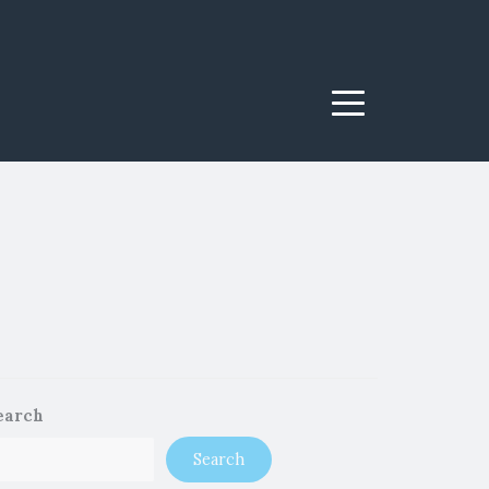
Menu
earch
Search