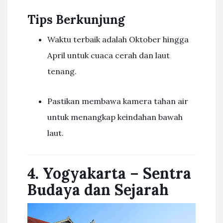
Tips Berkunjung
Waktu terbaik adalah Oktober hingga
April untuk cuaca cerah dan laut
tenang.
Pastikan membawa kamera tahan air
untuk menangkap keindahan bawah
laut.
4. Yogyakarta – Sentra
Budaya dan Sejarah