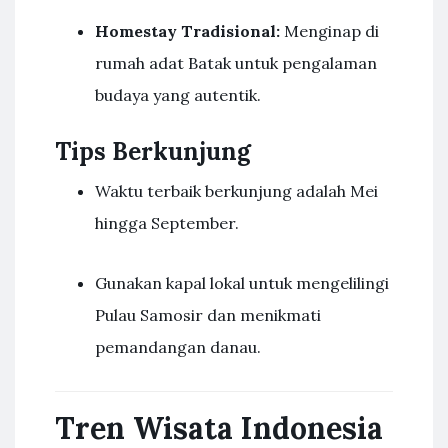
Homestay Tradisional:
Menginap di
rumah adat Batak untuk pengalaman
budaya yang autentik.
Tips Berkunjung
Waktu terbaik berkunjung adalah Mei
hingga September.
Gunakan kapal lokal untuk mengelilingi
Pulau Samosir dan menikmati
pemandangan danau.
Tren Wisata Indonesia