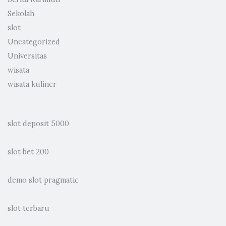
Sekolah
slot
Uncategorized
Universitas
wisata
wisata kuliner
slot deposit 5000
slot bet 200
demo slot pragmatic
slot terbaru