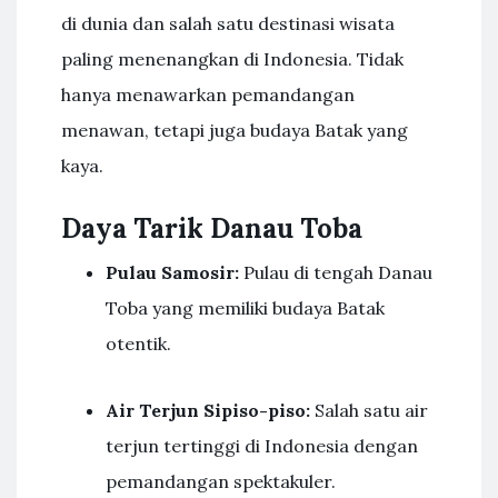
di dunia dan salah satu destinasi wisata
paling menenangkan di Indonesia. Tidak
hanya menawarkan pemandangan
menawan, tetapi juga budaya Batak yang
kaya.
Daya Tarik Danau Toba
Pulau Samosir:
Pulau di tengah Danau
Toba yang memiliki budaya Batak
otentik.
Air Terjun Sipiso-piso:
Salah satu air
terjun tertinggi di Indonesia dengan
pemandangan spektakuler.