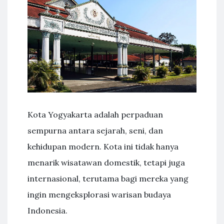
Kota Yogyakarta adalah perpaduan
sempurna antara sejarah, seni, dan
kehidupan modern. Kota ini tidak hanya
menarik wisatawan domestik, tetapi juga
internasional, terutama bagi mereka yang
ingin mengeksplorasi warisan budaya
Indonesia.