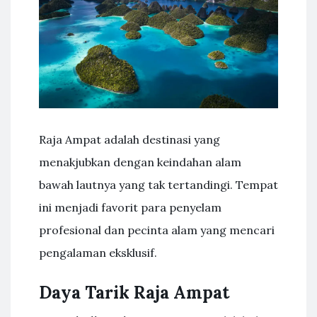
Raja Ampat adalah destinasi yang
menakjubkan dengan keindahan alam
bawah lautnya yang tak tertandingi. Tempat
ini menjadi favorit para penyelam
profesional dan pecinta alam yang mencari
pengalaman eksklusif.
Daya Tarik Raja Ampat