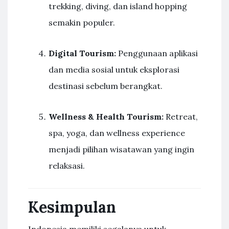
trekking, diving, dan island hopping
semakin populer.
Digital Tourism:
Penggunaan aplikasi
dan media sosial untuk eksplorasi
destinasi sebelum berangkat.
Wellness & Health Tourism:
Retreat,
spa, yoga, dan wellness experience
menjadi pilihan wisatawan yang ingin
relaksasi.
Kesimpulan
Indonesia memiliki segalanya untuk