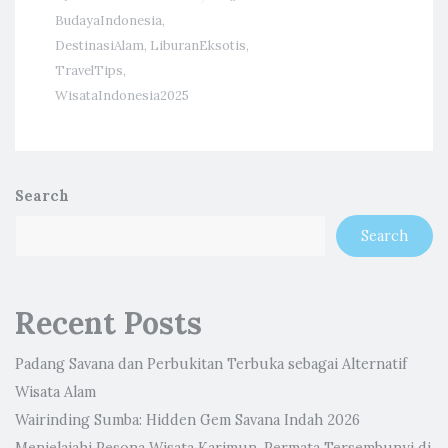
BudayaIndonesia
,
DestinasiAlam
,
LiburanEksotis
,
TravelTips
,
WisataIndonesia2025
Search
Search
Recent Posts
Padang Savana dan Perbukitan Terbuka sebagai Alternatif
Wisata Alam
Wairinding Sumba: Hidden Gem Savana Indah 2026
Menjelajahi Pesona Wisata Karimun, Permata Tersembunyi di