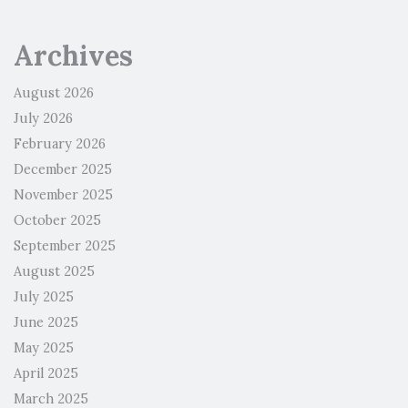
Archives
August 2026
July 2026
February 2026
December 2025
November 2025
October 2025
September 2025
August 2025
July 2025
June 2025
May 2025
April 2025
March 2025