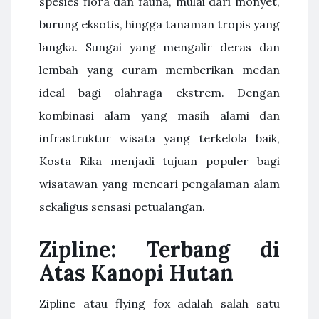
spesies flora dan fauna, mulai dari monyet,
burung eksotis, hingga tanaman tropis yang
langka. Sungai yang mengalir deras dan
lembah yang curam memberikan medan
ideal bagi olahraga ekstrem. Dengan
kombinasi alam yang masih alami dan
infrastruktur wisata yang terkelola baik,
Kosta Rika menjadi tujuan populer bagi
wisatawan yang mencari pengalaman alam
sekaligus sensasi petualangan.
Zipline: Terbang di
Atas Kanopi Hutan
Zipline atau flying fox adalah salah satu