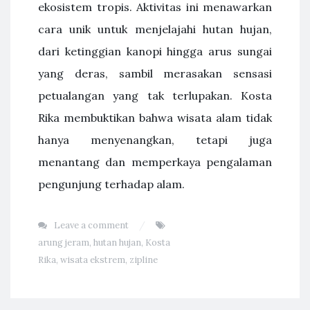
ekosistem tropis. Aktivitas ini menawarkan
cara unik untuk menjelajahi hutan hujan,
dari ketinggian kanopi hingga arus sungai
yang deras, sambil merasakan sensasi
petualangan yang tak terlupakan. Kosta
Rika membuktikan bahwa wisata alam tidak
hanya menyenangkan, tetapi juga
menantang dan memperkaya pengalaman
pengunjung terhadap alam.
Leave a comment
arung jeram
,
hutan hujan
,
Kosta
Rika
,
wisata ekstrem
,
zipline