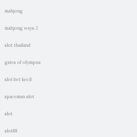
mahjong
mahjong ways 2
slot thailand
gates of olympus
slot bet kecil
spaceman slot
slot
slot88