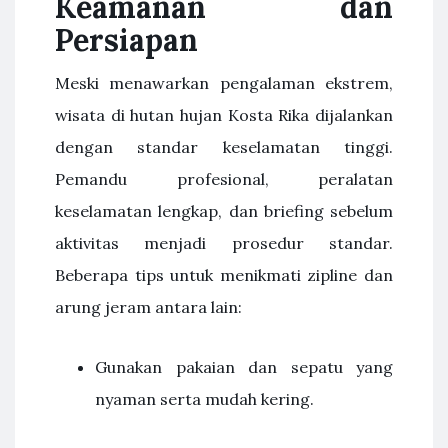
Keamanan dan
Persiapan
Meski menawarkan pengalaman ekstrem,
wisata di hutan hujan Kosta Rika dijalankan
dengan standar keselamatan tinggi.
Pemandu profesional, peralatan
keselamatan lengkap, dan briefing sebelum
aktivitas menjadi prosedur standar.
Beberapa tips untuk menikmati zipline dan
arung jeram antara lain:
Gunakan pakaian dan sepatu yang
nyaman serta mudah kering.