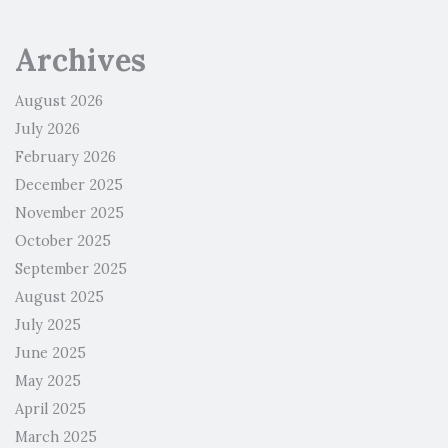
Archives
August 2026
July 2026
February 2026
December 2025
November 2025
October 2025
September 2025
August 2025
July 2025
June 2025
May 2025
April 2025
March 2025