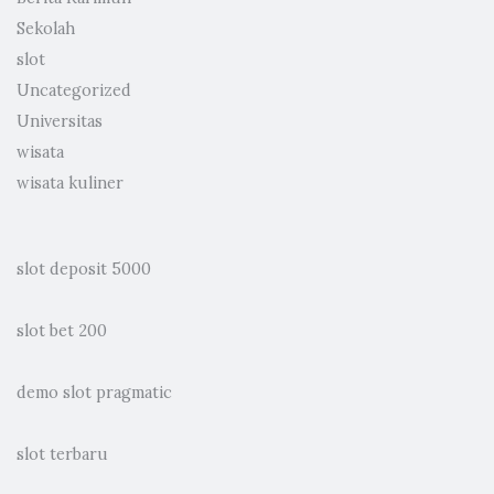
Sekolah
slot
Uncategorized
Universitas
wisata
wisata kuliner
slot deposit 5000
slot bet 200
demo slot pragmatic
slot terbaru