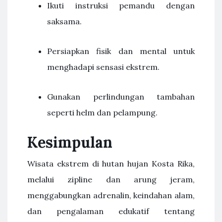
Ikuti instruksi pemandu dengan
saksama.
Persiapkan fisik dan mental untuk
menghadapi sensasi ekstrem.
Gunakan perlindungan tambahan
seperti helm dan pelampung.
Kesimpulan
Wisata ekstrem di hutan hujan Kosta Rika,
melalui zipline dan arung jeram,
menggabungkan adrenalin, keindahan alam,
dan pengalaman edukatif tentang