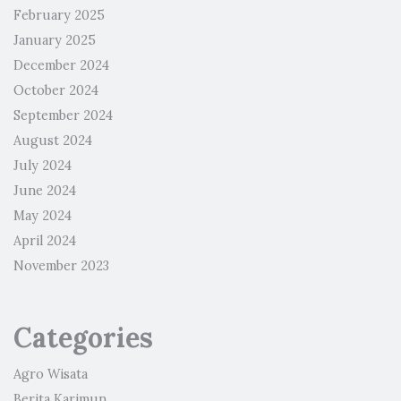
February 2025
January 2025
December 2024
October 2024
September 2024
August 2024
July 2024
June 2024
May 2024
April 2024
November 2023
Categories
Agro Wisata
Berita Karimun