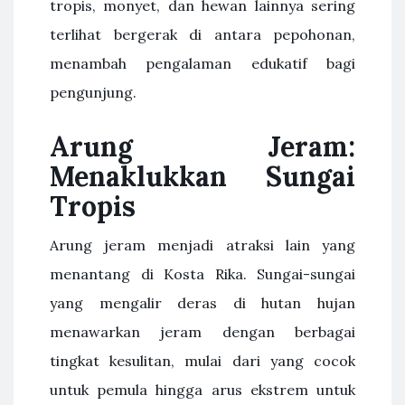
tropis, monyet, dan hewan lainnya sering
terlihat bergerak di antara pepohonan,
menambah pengalaman edukatif bagi
pengunjung.
Arung Jeram:
Menaklukkan Sungai
Tropis
Arung jeram menjadi atraksi lain yang
menantang di Kosta Rika. Sungai-sungai
yang mengalir deras di hutan hujan
menawarkan jeram dengan berbagai
tingkat kesulitan, mulai dari yang cocok
untuk pemula hingga arus ekstrem untuk