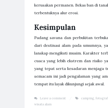
kerusakan permanen. Bekas ban di tana
terbentuknya alur erosi.
Kesimpulan
Padang savana dan perbukitan terbuk
dari destinasi alam pada umumnya, y
lanskap mengikuti musim. Karakter te
cuaca yang lebih ekstrem dan risiko ya
yang tepat serta kesadaran menjaga 
semacam ini jadi pengalaman yang am
tempat itu layak dikunjungi sejak awal.
Leave a comment
camping
,
fotograf
wisata alam