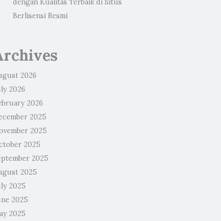
dengan Kualitas Terbaik di Situs
Berlisensi Resmi
Archives
ugust 2026
uly 2026
ebruary 2026
ecember 2025
ovember 2025
ctober 2025
eptember 2025
ugust 2025
uly 2025
une 2025
ay 2025