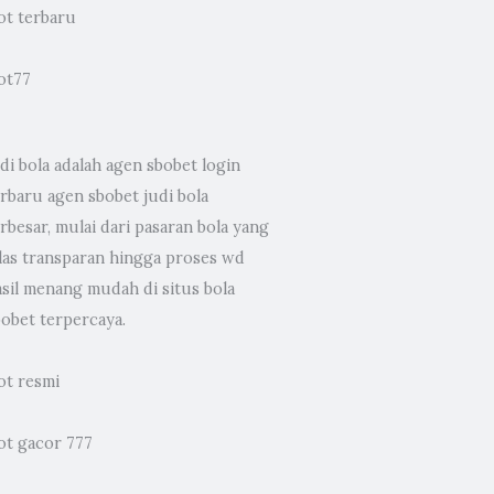
ot terbaru
ot77
di bola
adalah agen sbobet login
rbaru agen sbobet judi bola
rbesar, mulai dari pasaran bola yang
elas transparan hingga proses wd
asil menang mudah di situs bola
bobet terpercaya.
ot resmi
ot gacor 777