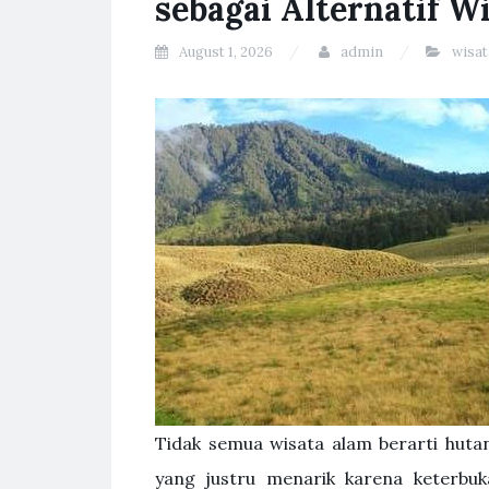
sebagai Alternatif W
August 1, 2026
admin
wisat
Tidak semua wisata alam berarti hutan
yang justru menarik karena keterbuk