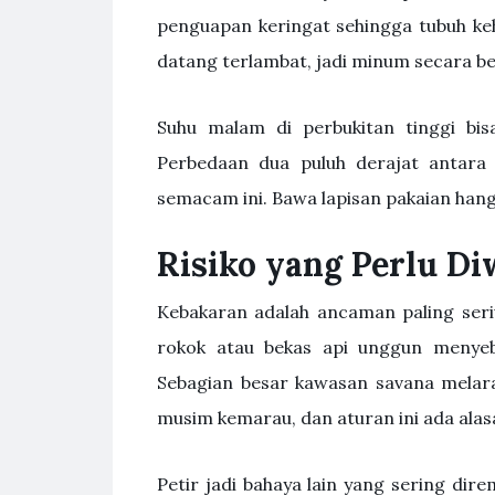
penguapan keringat sehingga tubuh keh
datang terlambat, jadi minum secara be
Suhu malam di perbukitan tinggi bis
Perbedaan dua puluh derajat antara
semacam ini. Bawa lapisan pakaian han
Risiko yang Perlu D
Kebakaran adalah ancaman paling seri
rokok atau bekas api unggun menyeb
Sebagian besar kawasan savana melara
musim kemarau, dan aturan ini ada alas
Petir jadi bahaya lain yang sering dir