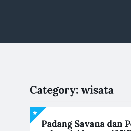
Category:
wisata
Padang Savana dan P