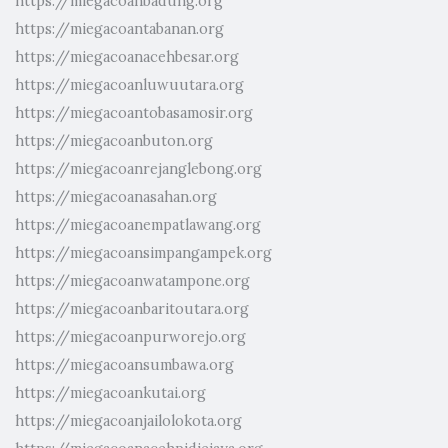
https://miegacoanbadung.org
https://miegacoantabanan.org
https://miegacoanacehbesar.org
https://miegacoanluwuutara.org
https://miegacoantobasamosir.org
https://miegacoanbuton.org
https://miegacoanrejanglebong.org
https://miegacoanasahan.org
https://miegacoanempatlawang.org
https://miegacoansimpangampek.org
https://miegacoanwatampone.org
https://miegacoanbaritoutara.org
https://miegacoanpurworejo.org
https://miegacoansumbawa.org
https://miegacoankutai.org
https://miegacoanjailolokota.org