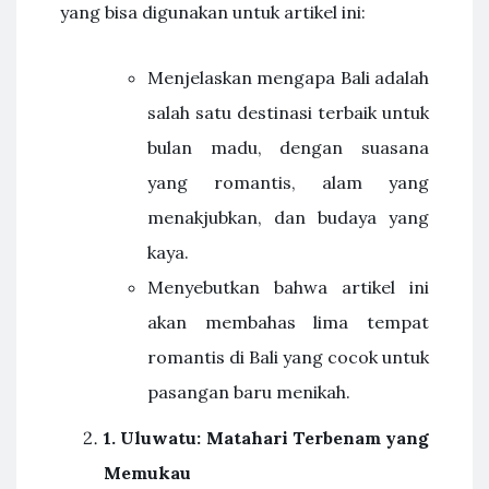
yang bisa digunakan untuk artikel ini:
Menjelaskan mengapa Bali adalah
salah satu destinasi terbaik untuk
bulan madu, dengan suasana
yang romantis, alam yang
menakjubkan, dan budaya yang
kaya.
Menyebutkan bahwa artikel ini
akan membahas lima tempat
romantis di Bali yang cocok untuk
pasangan baru menikah.
1. Uluwatu: Matahari Terbenam yang
Memukau