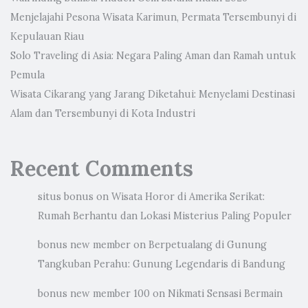
Menjelajahi Pesona Wisata Karimun, Permata Tersembunyi di
Kepulauan Riau
Solo Traveling di Asia: Negara Paling Aman dan Ramah untuk
Pemula
Wisata Cikarang yang Jarang Diketahui: Menyelami Destinasi
Alam dan Tersembunyi di Kota Industri
Recent Comments
situs bonus
on
Wisata Horor di Amerika Serikat:
Rumah Berhantu dan Lokasi Misterius Paling Populer
bonus new member
on
Berpetualang di Gunung
Tangkuban Perahu: Gunung Legendaris di Bandung
bonus new member 100
on
Nikmati Sensasi Bermain