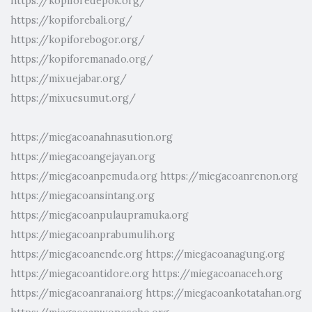
https://kopiforedepok.org/
https://kopiforebali.org/
https://kopiforebogor.org/
https://kopiforemanado.org/
https://mixuejabar.org/
https://mixuesumut.org/
https://miegacoanahnasution.org
https://miegacoangejayan.org
https://miegacoanpemuda.org
https://miegacoanrenon.org
https://miegacoansintang.org
https://miegacoanpulaupramuka.org
https://miegacoanprabumulih.org
https://miegacoanende.org
https://miegacoanagung.org
https://miegacoantidore.org
https://miegacoanaceh.org
https://miegacoanranai.org
https://miegacoankotatahan.org