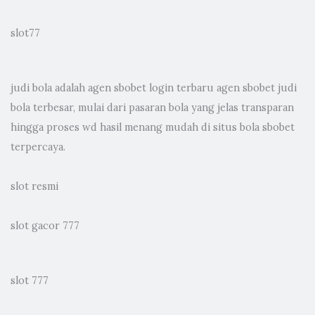
slot77
judi bola
adalah agen sbobet login terbaru agen sbobet judi
bola terbesar, mulai dari pasaran bola yang jelas transparan
hingga proses wd hasil menang mudah di situs bola sbobet
terpercaya.
slot resmi
slot gacor 777
slot 777