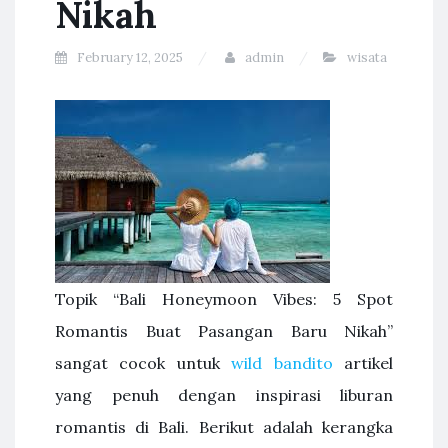
Nikah
February 12, 2025
admin
wisata
Topik “Bali Honeymoon Vibes: 5 Spot
Romantis Buat Pasangan Baru Nikah”
sangat cocok untuk
wild bandito
artikel
yang penuh dengan inspirasi liburan
romantis di Bali. Berikut adalah kerangka