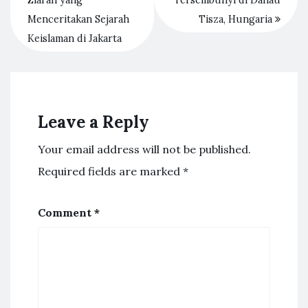
Ziarah yang
Tersembunyi di Danau
Menceritakan Sejarah
Tisza, Hungaria
Keislaman di Jakarta
Leave a Reply
Your email address will not be published.
Required fields are marked
*
Comment
*