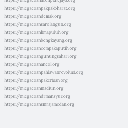
https://miegacoanacehpidiejaya.org
https://miegacoanpakpakbharat.org
https://miegacoandemak.org
https://miegacoansarolangun.org
https://miegacoanlimapuluh.org
https://miegacoanbengkayang.org
https://miegacoancempakaputih.org
https://miegacoangunungsahari.org
https://miegacoanancol.org
https://miegacoanpahlawanrevolusi.org
https://miegacoanpakerisan.org
https://miegacoanmadiun.org
https://miegacoandrmansyur.org
https://miegacoansmrajamedan.org