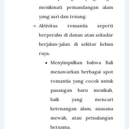
menikmati pemandangan alam
yang asri dan tenang.
Aktivitas romantis seperti
berperahu di danau atau sekadar
berjalan-jalan di sekitar kebun
raya.
Menyimpulkan bahwa Bali
menawarkan berbagai spot
romantis yang cocok untuk
pasangan baru menikah,
baik yang mencari
ketenangan alam, suasana
mewah, atau petualangan
bersama.