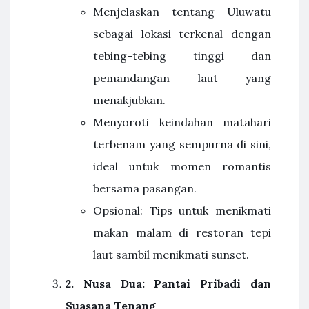
Menjelaskan tentang Uluwatu
sebagai lokasi terkenal dengan
tebing-tebing tinggi dan
pemandangan laut yang
menakjubkan.
Menyoroti keindahan matahari
terbenam yang sempurna di sini,
ideal untuk momen romantis
bersama pasangan.
Opsional: Tips untuk menikmati
makan malam di restoran tepi
laut sambil menikmati sunset.
2. Nusa Dua: Pantai Pribadi dan
Suasana Tenang