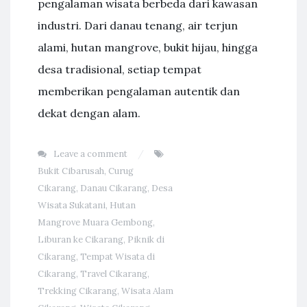
pengalaman wisata berbeda dari kawasan
industri. Dari danau tenang, air terjun
alami, hutan mangrove, bukit hijau, hingga
desa tradisional, setiap tempat
memberikan pengalaman autentik dan
dekat dengan alam.
Leave a comment
Bukit Cibarusah
,
Curug
Cikarang
,
Danau Cikarang
,
Desa
Wisata Sukatani
,
Hutan
Mangrove Muara Gembong
,
Liburan ke Cikarang
,
Piknik di
Cikarang
,
Tempat Wisata di
Cikarang
,
Travel Cikarang
,
Trekking Cikarang
,
Wisata Alam