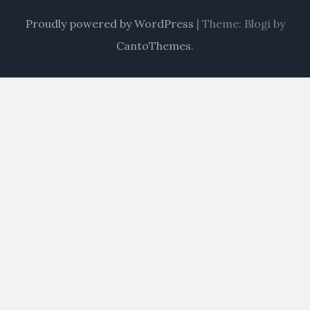
Proudly powered by WordPress
|
Theme: Blogi by
CantoThemes
.