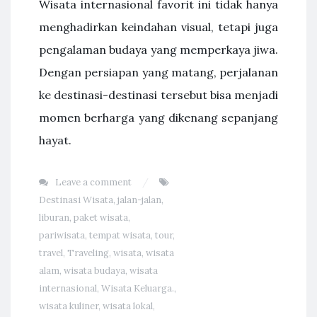
Wisata internasional favorit ini tidak hanya
menghadirkan keindahan visual, tetapi juga
pengalaman budaya yang memperkaya jiwa.
Dengan persiapan yang matang, perjalanan
ke destinasi-destinasi tersebut bisa menjadi
momen berharga yang dikenang sepanjang
hayat.
Leave a comment
Destinasi Wisata
,
jalan-jalan
,
liburan
,
paket wisata
,
pariwisata
,
tempat wisata
,
tour
,
travel
,
Traveling
,
wisata
,
wisata
alam
,
wisata budaya
,
wisata
internasional
,
Wisata Keluarga.
,
wisata kuliner
,
wisata lokal
,