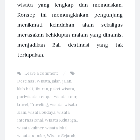
wisata yang lengkap dan memuaskan.
Konsep ini memungkinkan pengunjung
menikmati keindahan alam sekaligus
merasakan kehidupan malam yang dinamis,
menjadikan Bali destinasi yang tak
terlupakan.
Leave a comment
Destinasi Wisata
,
jalan-jalan
,
klub bali
,
liburan
,
paket wisata
,
pariwisata
,
tempat wisata
,
tour
,
travel
,
Traveling
,
wisata
,
wisata
alam
,
wisata budaya
,
wisata
internasional
,
Wisata Keluarga.
,
wisata kuliner
,
wisata lokal
,
wisata populer
,
Wisata Sejarah
,