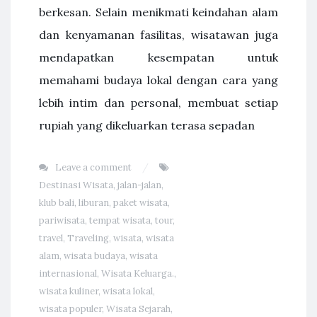
berkesan. Selain menikmati keindahan alam
dan kenyamanan fasilitas, wisatawan juga
mendapatkan kesempatan untuk
memahami budaya lokal dengan cara yang
lebih intim dan personal, membuat setiap
rupiah yang dikeluarkan terasa sepadan
Leave a comment
Destinasi Wisata
,
jalan-jalan
,
klub bali
,
liburan
,
paket wisata
,
pariwisata
,
tempat wisata
,
tour
,
travel
,
Traveling
,
wisata
,
wisata
alam
,
wisata budaya
,
wisata
internasional
,
Wisata Keluarga.
,
wisata kuliner
,
wisata lokal
,
wisata populer
,
Wisata Sejarah
,