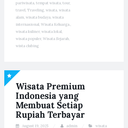
pariwisata
,
tempat wisata
,
tour
,
travel
,
Traveling
,
wisata
,
wisata
alam
,
wisata budaya
,
wisata
internasional
,
Wisata Keluarga.
,
wisata kuliner
,
wisata lokal
,
wisata populer
,
Wisata Sejarah
,
wista clubing
Wisata Premium
Indonesia yang
Membuat Setiap
Rupiah Terbayar
August 19, 2025
admin
wisata