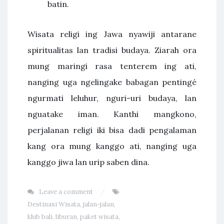
batin.
Wisata religi ing Jawa nyawiji antarane
spiritualitas lan tradisi budaya. Ziarah ora
mung maringi rasa tenterem ing ati,
nanging uga ngelingake babagan pentingé
ngurmati leluhur, nguri-uri budaya, lan
nguatake iman. Kanthi mangkono,
perjalanan religi iki bisa dadi pengalaman
kang ora mung kanggo ati, nanging uga
kanggo jiwa lan urip saben dina.
Leave a comment
Destinasi Wisata
,
jalan-jalan
,
klub bali
,
liburan
,
paket wisata
,