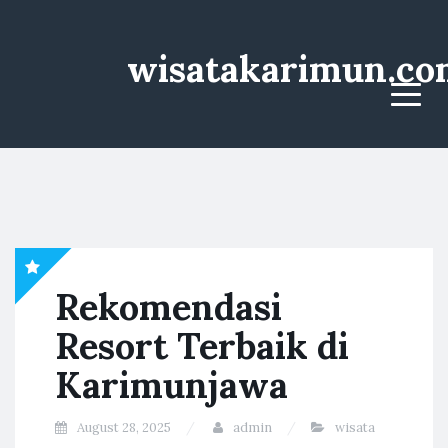
wisatakarimun.co
Menu
Rekomendasi
Resort Terbaik di
Karimunjawa
August 28, 2025
admin
wisata