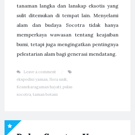
tanaman langka dan lanskap eksotis yang
sulit ditemukan di tempat lain. Menyelami
alam dan budaya Socotra tidak hanya
memperkaya wawasan tentang keajaiban
bumi, tetapi juga mengingatkan pentingnya
pelestarian alam bagi generasi mendatang.
Leave a comment
ekspedisi yaman
,
flora unik
,
Keanekaragaman hayati
,
pulau
socotra
,
taman botani