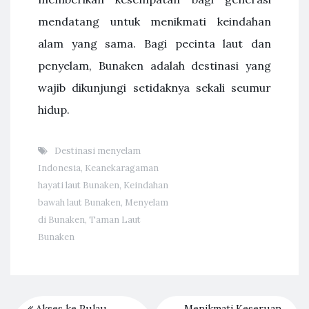
mendatang untuk menikmati keindahan
alam yang sama. Bagi pecinta laut dan
penyelam, Bunaken adalah destinasi yang
wajib dikunjungi setidaknya sekali seumur
hidup.
Destinasi menyelam
Indonesia
,
Keanekaragaman
hayati laut Bunaken
,
Keindahan
bawah laut Bunaken
,
Menyelam
di Bunaken
,
Taman Laut
Bunaken