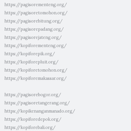
https://pagisorementeng.org/
https://pagisoretomohon.org/
https://pagisorebitung.org/
https://pagisorepadang.org/
https://pagisorejateng.org/
https://kopiforementeng.org/
https://kopiforepik.org/
https://kopiforepluit.org/
https://kopiforetomohon.org/
https://kopiforemakassar.org/
https://pagisorebogor.org/
https://pagisoretangerang.org/
https://kopikenanganmanado.org/
https://kopiforedepok.org/
https://kopiforebali.org/