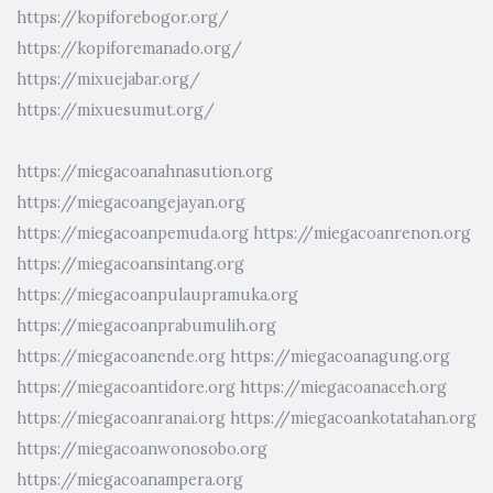
https://kopiforebogor.org/
https://kopiforemanado.org/
https://mixuejabar.org/
https://mixuesumut.org/
https://miegacoanahnasution.org
https://miegacoangejayan.org
https://miegacoanpemuda.org
https://miegacoanrenon.org
https://miegacoansintang.org
https://miegacoanpulaupramuka.org
https://miegacoanprabumulih.org
https://miegacoanende.org
https://miegacoanagung.org
https://miegacoantidore.org
https://miegacoanaceh.org
https://miegacoanranai.org
https://miegacoankotatahan.org
https://miegacoanwonosobo.org
https://miegacoanampera.org