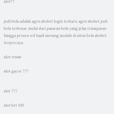
slot77
judi bola
adalah agen sbobet login terbaru agen sbobet judi
bola terbesar, mulai dari pasaran bola yang jelas transparan
hingga proses wd hasil menang mudah di situs bola sbobet
terpercaya.
slot resmi
slot gacor 777
slot 777
slot bet 100