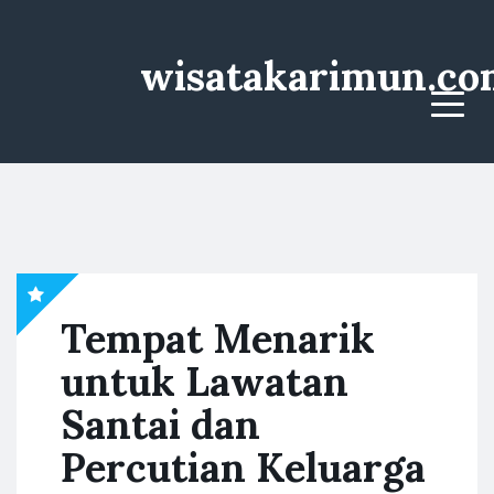
wisatakarimun.co
Menu
Tempat Menarik
untuk Lawatan
Santai dan
Percutian Keluarga