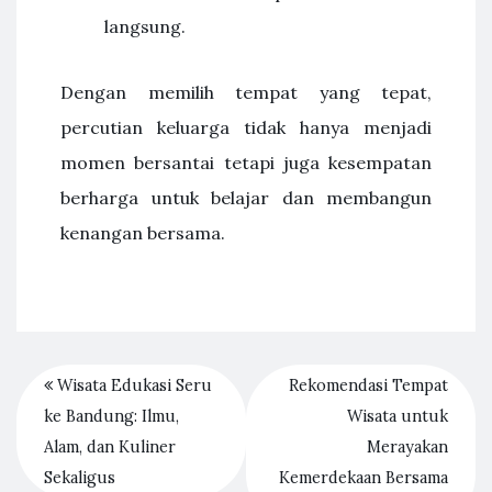
langsung.
Dengan memilih tempat yang tepat,
percutian keluarga tidak hanya menjadi
momen bersantai tetapi juga kesempatan
berharga untuk belajar dan membangun
kenangan bersama.
Wisata Edukasi Seru
Rekomendasi Tempat
ke Bandung: Ilmu,
Wisata untuk
Alam, dan Kuliner
Merayakan
Sekaligus
Kemerdekaan Bersama