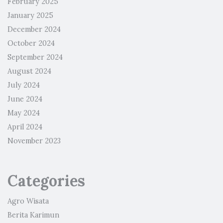
February 2025
January 2025
December 2024
October 2024
September 2024
August 2024
July 2024
June 2024
May 2024
April 2024
November 2023
Categories
Agro Wisata
Berita Karimun