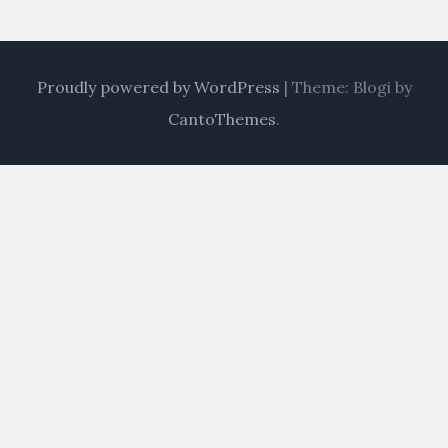
Proudly powered by WordPress
|
Theme: Blogi by
CantoThemes
.