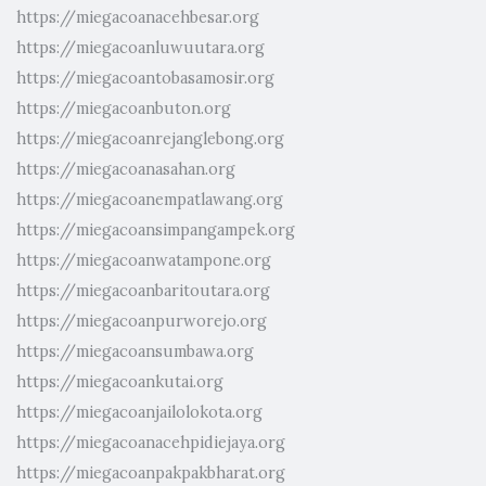
https://miegacoanacehbesar.org
https://miegacoanluwuutara.org
https://miegacoantobasamosir.org
https://miegacoanbuton.org
https://miegacoanrejanglebong.org
https://miegacoanasahan.org
https://miegacoanempatlawang.org
https://miegacoansimpangampek.org
https://miegacoanwatampone.org
https://miegacoanbaritoutara.org
https://miegacoanpurworejo.org
https://miegacoansumbawa.org
https://miegacoankutai.org
https://miegacoanjailolokota.org
https://miegacoanacehpidiejaya.org
https://miegacoanpakpakbharat.org