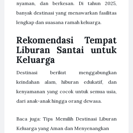
nyaman, dan berkesan. Di tahun 2025,
banyak destinasi yang menawarkan fasilitas
lengkap dan suasana ramah keluarga.
Rekomendasi Tempat
Liburan Santai untuk
Keluarga
Destinasi berikut menggabungkan
keindahan alam, hiburan edukatif, dan
kenyamanan yang cocok untuk semua usia,
dari anak-anak hingga orang dewasa.
Baca juga: Tips Memilih Destinasi Liburan
Keluarga yang Aman dan Menyenangkan