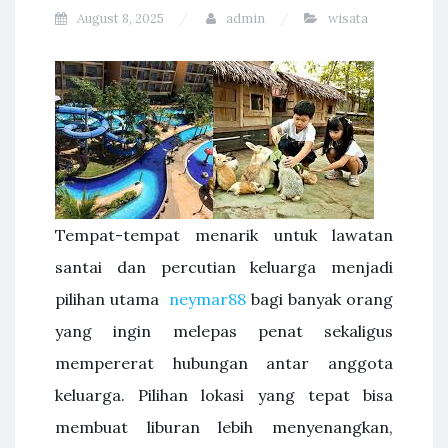
August 8, 2025
admin
wisata
Tempat-tempat menarik untuk lawatan
santai dan percutian keluarga menjadi
pilihan utama
neymar88
bagi banyak orang
yang ingin melepas penat sekaligus
mempererat hubungan antar anggota
keluarga. Pilihan lokasi yang tepat bisa
membuat liburan lebih menyenangkan,