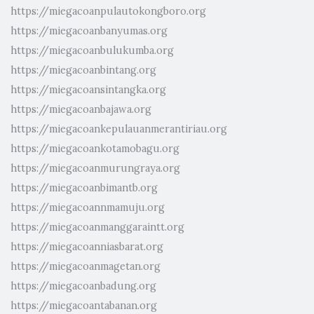
https://miegacoanpulautokongboro.org
https://miegacoanbanyumas.org
https://miegacoanbulukumba.org
https://miegacoanbintang.org
https://miegacoansintangka.org
https://miegacoanbajawa.org
https://miegacoankepulauanmerantiriau.org
https://miegacoankotamobagu.org
https://miegacoanmurungraya.org
https://miegacoanbimantb.org
https://miegacoannmamuju.org
https://miegacoanmanggaraintt.org
https://miegacoanniasbarat.org
https://miegacoanmagetan.org
https://miegacoanbadung.org
https://miegacoantabanan.org