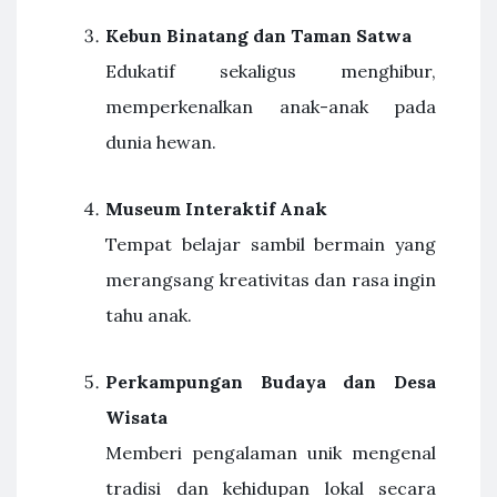
Kebun Binatang dan Taman Satwa
Edukatif sekaligus menghibur,
memperkenalkan anak-anak pada
dunia hewan.
Museum Interaktif Anak
Tempat belajar sambil bermain yang
merangsang kreativitas dan rasa ingin
tahu anak.
Perkampungan Budaya dan Desa
Wisata
Memberi pengalaman unik mengenal
tradisi dan kehidupan lokal secara