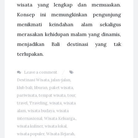
wisata yang lengkap dan memuaskan.
Konsep ini memungkinkan pengunjung
menikmati keindahan alam sekaligus
merasakan kehidupan malam yang dinamis,
menjadikan Bali destinasi yang tak
terlupakan.
Leave a comment
Destinasi Wisata
,
jalan-jalan
,
klub bali
,
liburan
,
paket wisata
,
pariwisata
,
tempat wisata
,
tour
,
travel
,
Traveling
,
wisata
,
wisata
alam
,
wisata budaya
,
wisata
internasional
,
Wisata Keluarga.
,
wisata kuliner
,
wisata lokal
,
wisata populer
,
Wisata Sejarah
,