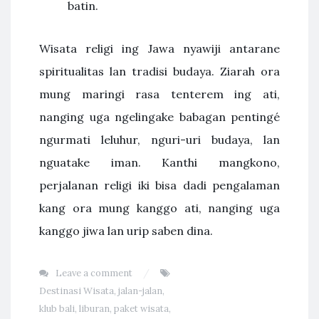
batin.
Wisata religi ing Jawa nyawiji antarane
spiritualitas lan tradisi budaya. Ziarah ora
mung maringi rasa tenterem ing ati,
nanging uga ngelingake babagan pentingé
ngurmati leluhur, nguri-uri budaya, lan
nguatake iman. Kanthi mangkono,
perjalanan religi iki bisa dadi pengalaman
kang ora mung kanggo ati, nanging uga
kanggo jiwa lan urip saben dina.
Leave a comment
Destinasi Wisata
,
jalan-jalan
,
klub bali
,
liburan
,
paket wisata
,