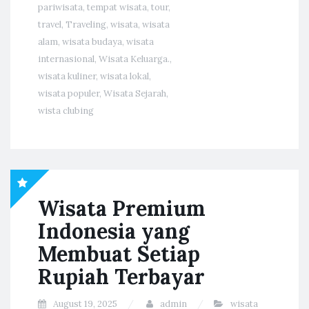
pariwisata
,
tempat wisata
,
tour
,
travel
,
Traveling
,
wisata
,
wisata
alam
,
wisata budaya
,
wisata
internasional
,
Wisata Keluarga.
,
wisata kuliner
,
wisata lokal
,
wisata populer
,
Wisata Sejarah
,
wista clubing
Wisata Premium
Indonesia yang
Membuat Setiap
Rupiah Terbayar
August 19, 2025
admin
wisata