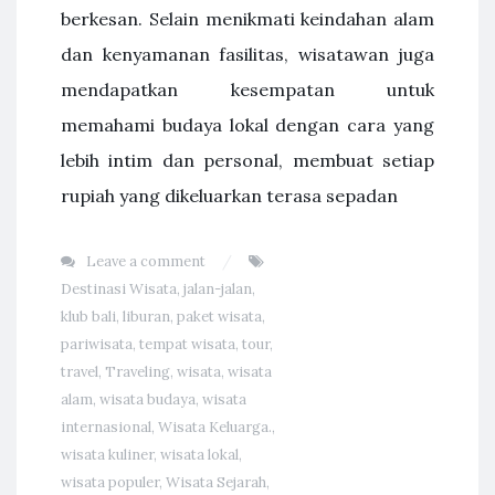
berkesan. Selain menikmati keindahan alam
dan kenyamanan fasilitas, wisatawan juga
mendapatkan kesempatan untuk
memahami budaya lokal dengan cara yang
lebih intim dan personal, membuat setiap
rupiah yang dikeluarkan terasa sepadan
Leave a comment
Destinasi Wisata
,
jalan-jalan
,
klub bali
,
liburan
,
paket wisata
,
pariwisata
,
tempat wisata
,
tour
,
travel
,
Traveling
,
wisata
,
wisata
alam
,
wisata budaya
,
wisata
internasional
,
Wisata Keluarga.
,
wisata kuliner
,
wisata lokal
,
wisata populer
,
Wisata Sejarah
,