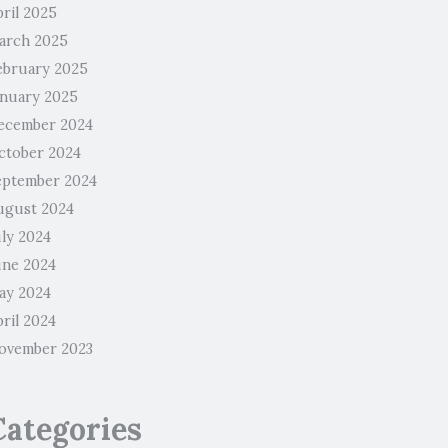
pril 2025
arch 2025
ebruary 2025
anuary 2025
ecember 2024
ctober 2024
eptember 2024
ugust 2024
uly 2024
une 2024
ay 2024
ril 2024
ovember 2023
Categories