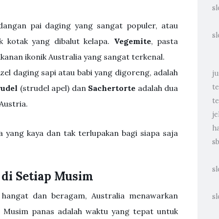
sl
idangan pai daging yang sangat populer, atau
sl
k kotak yang dibalut kelapa.
Vegemite
, pasta
anan ikonik Australia yang sangat terkenal.
tzel daging sapi atau babi yang digoreng, adalah
ju
te
rudel
(strudel apel) dan
Sachertorte
adalah dua
te
Austria.
j
h
a yang kaya dan tak terlupakan bagi siapa saja
s
sl
 di Setiap Musim
g hangat dan beragam, Australia menawarkan
sl
n. Musim panas adalah waktu yang tepat untuk