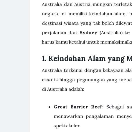
Australia dan Austria mungkin terlet
negara ini memiliki keindahan alam, 
destinasi wisata yang tak boleh dile
perjalanan dari
Sydney
(Australia) ke
harus kamu ketahui untuk memaksimalka
1. Keindahan Alam yang M
Australia terkenal dengan kekayaan ala
eksotis hingga pegunungan yang menan
di Australia adalah:
Great Barrier Reef
: Sebagai s
menawarkan pengalaman menyel
spektakuler.