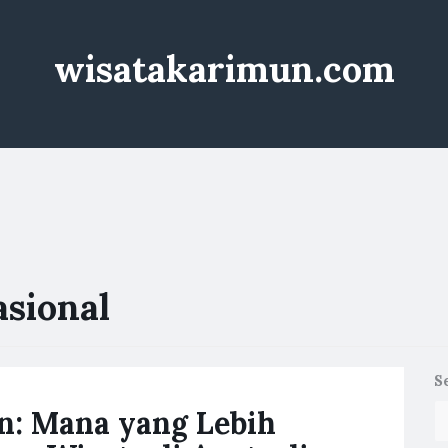
wisatakarimun.com
asional
S
n: Mana yang Lebih