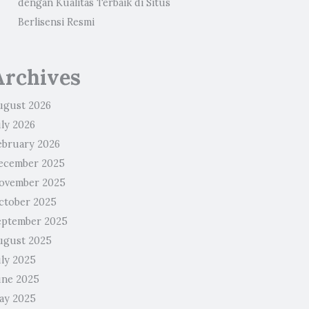
dengan Kualitas Terbaik di Situs
Berlisensi Resmi
Archives
ugust 2026
uly 2026
ebruary 2026
ecember 2025
ovember 2025
ctober 2025
eptember 2025
ugust 2025
uly 2025
une 2025
ay 2025