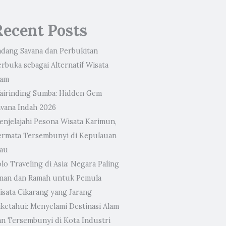
Recent Posts
adang Savana dan Perbukitan
rbuka sebagai Alternatif Wisata
lam
airinding Sumba: Hidden Gem
avana Indah 2026
enjelajahi Pesona Wisata Karimun,
ermata Tersembunyi di Kepulauan
iau
lo Traveling di Asia: Negara Paling
man dan Ramah untuk Pemula
isata Cikarang yang Jarang
iketahui: Menyelami Destinasi Alam
an Tersembunyi di Kota Industri