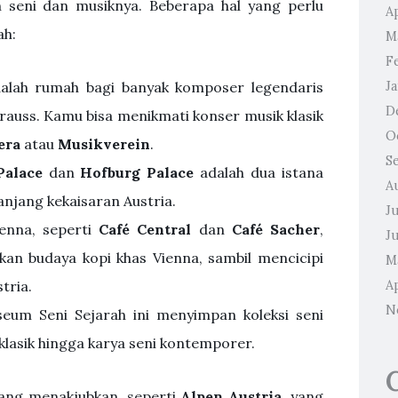
n seni dan musiknya. Beberapa hal yang perlu
A
ah:
M
F
J
dalah rumah bagi banyak komposer legendaris
D
rauss. Kamu bisa menikmati konser musik klasik
O
era
atau
Musikverein
.
S
Palace
dan
Hofburg Palace
adalah dua istana
A
jang kekaisaran Austria.
J
ienna, seperti
Café Central
dan
Café Sacher
,
J
n budaya kopi khas Vienna, sambil mencicipi
M
Ap
stria.
N
seum Seni Sejarah ini menyimpan koleksi seni
 klasik hingga karya seni kontemporer.
yang menakjubkan, seperti
Alpen Austria
, yang