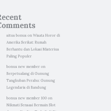
Recent
Comments
situs bonus
on
Wisata Horor di
Amerika Serikat: Rumah
Berhantu dan Lokasi Misterius
Paling Populer
bonus new member
on
Berpetualang di Gunung
Tangkuban Perahu: Gunung
Legendaris di Bandung
bonus new member 100
on
Nikmati Sensasi Bermain Slot