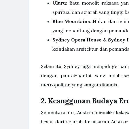
Uluru
: Batu monolit raksasa yang
spiritual dan sejarah yang tinggi 
Blue Mountains
: Hutan dan lemb
yang menantang dengan pemandan
Sydney Opera House & Sydney H
keindahan arsitektur dan pemand
Selain itu, Sydney juga menjadi gerban
dengan pantai-pantai yang indah se
metropolitan yang sangat dinamis.
2. Keanggunan Budaya Ero
Sementara itu, Austria memiliki kek
besar dari sejarah Kekaisaran Austro-