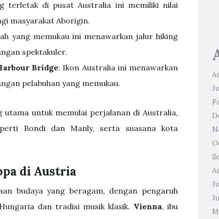
 terletak di pusat Australia ini memiliki nilai
bagi masyarakat Aborigin.
ah yang memukau ini menawarkan jalur hiking
gan spektakuler.
arbour Bridge
: Ikon Australia ini menawarkan
A
angan pelabuhan yang memukau.
J
F
g utama untuk memulai perjalanan di Australia,
D
perti Bondi dan Manly, serta suasana kota
N
O
S
pa di Austria
A
J
ayaan budaya yang beragam, dengan pengaruh
J
Hungaria dan tradisi musik klasik.
Vienna
, ibu
M