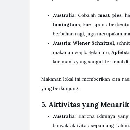
Australia
: Cobalah
meat pies
, h
lamingtons
, kue spons berbentu
berbahan ragi, juga merupakan mak
Austria
:
Wiener Schnitzel
, schni
makanan wajib. Selain itu,
Apfelst
kue manis yang sangat terkenal di 
Makanan lokal ini memberikan cita ras
yang berkunjung.
5. Aktivitas yang Menarik
Australia
: Karena iklimnya yan
banyak aktivitas sepanjang tahu