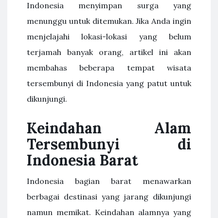
Indonesia menyimpan surga yang
menunggu untuk ditemukan. Jika Anda ingin
menjelajahi lokasi-lokasi yang belum
terjamah banyak orang, artikel ini akan
membahas beberapa tempat wisata
tersembunyi di Indonesia yang patut untuk
dikunjungi.
Keindahan Alam
Tersembunyi di
Indonesia Barat
Indonesia bagian barat menawarkan
berbagai destinasi yang jarang dikunjungi
namun memikat. Keindahan alamnya yang