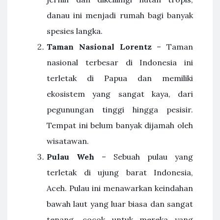
danau ini menjadi rumah bagi banyak
spesies langka.
Taman Nasional Lorentz
– Taman
nasional terbesar di Indonesia ini
terletak di Papua dan memiliki
ekosistem yang sangat kaya, dari
pegunungan tinggi hingga pesisir.
Tempat ini belum banyak dijamah oleh
wisatawan.
Pulau Weh
– Sebuah pulau yang
terletak di ujung barat Indonesia,
Aceh. Pulau ini menawarkan keindahan
bawah laut yang luar biasa dan sangat
tenang, cocok untuk mereka yang