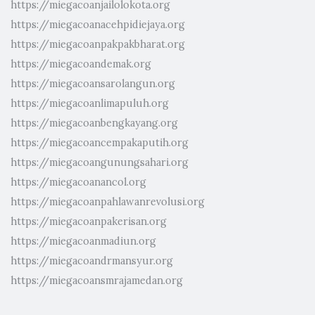
https://miegacoanjailolokota.org
https://miegacoanacehpidiejaya.org
https://miegacoanpakpakbharat.org
https://miegacoandemak.org
https://miegacoansarolangun.org
https://miegacoanlimapuluh.org
https://miegacoanbengkayang.org
https://miegacoancempakaputih.org
https://miegacoangunungsahari.org
https://miegacoanancol.org
https://miegacoanpahlawanrevolusi.org
https://miegacoanpakerisan.org
https://miegacoanmadiun.org
https://miegacoandrmansyur.org
https://miegacoansmrajamedan.org