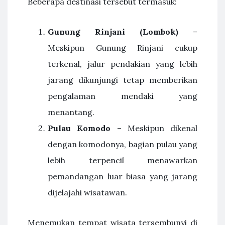
Beberapa destinasi tersebut termasuk:
Gunung Rinjani (Lombok)
–
Meskipun Gunung Rinjani cukup
terkenal, jalur pendakian yang lebih
jarang dikunjungi tetap memberikan
pengalaman mendaki yang
menantang.
Pulau Komodo
– Meskipun dikenal
dengan komodonya, bagian pulau yang
lebih terpencil menawarkan
pemandangan luar biasa yang jarang
dijelajahi wisatawan.
Menemukan tempat wisata tersembunyi di