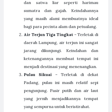
dan satwa liar seperti harimau
sumatra dan gajah. Keindahannya
yang masih alami membuatnya ideal
bagi para pecinta alam dan petualang.
Air Terjun Tiga Tingkat
– Terletak di
daerah Lampung, air terjun ini sangat
jarang dikunjungi. Keindahan dan
ketenangannya membuat tempat ini
menjadi destinasi yang menenangkan.
Pulau Sikuai
– Terletak di dekat
Padang, pulau ini masih relatif sepi
pengunjung. Pasir putih dan air laut
yang jernih menjadikannya tempat
yang sempurna untuk beristirahat.