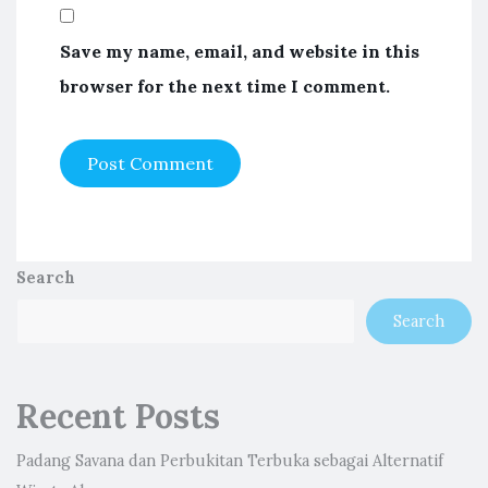
Save my name, email, and website in this
browser for the next time I comment.
Search
Search
Recent Posts
Padang Savana dan Perbukitan Terbuka sebagai Alternatif