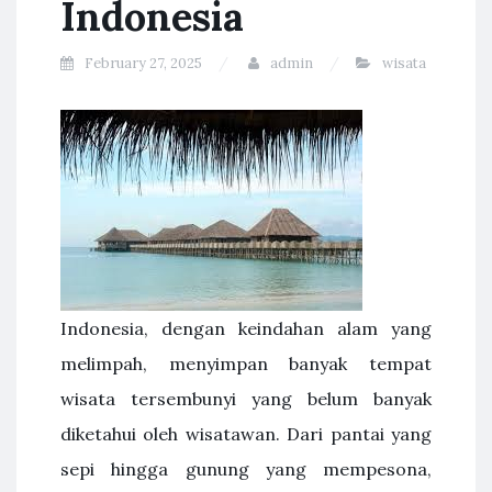
Indonesia
February 27, 2025
admin
wisata
Indonesia, dengan keindahan alam yang
melimpah, menyimpan banyak tempat
wisata tersembunyi yang belum banyak
diketahui oleh wisatawan. Dari pantai yang
sepi hingga gunung yang mempesona,