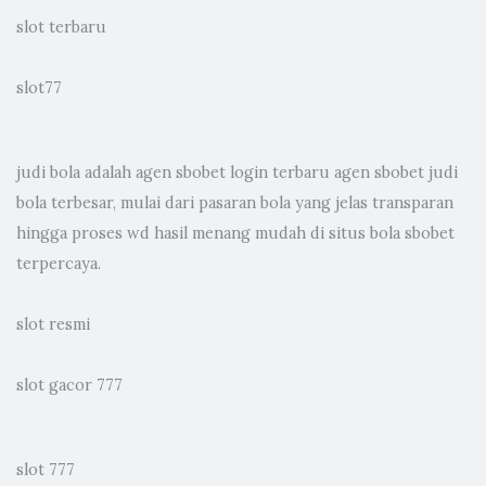
slot terbaru
slot77
judi bola
adalah agen sbobet login terbaru agen sbobet judi
bola terbesar, mulai dari pasaran bola yang jelas transparan
hingga proses wd hasil menang mudah di situs bola sbobet
terpercaya.
slot resmi
slot gacor 777
slot 777