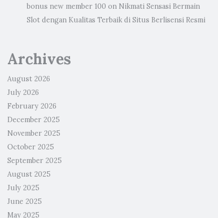
bonus new member 100
on
Nikmati Sensasi Bermain
Slot dengan Kualitas Terbaik di Situs Berlisensi Resmi
Archives
August 2026
July 2026
February 2026
December 2025
November 2025
October 2025
September 2025
August 2025
July 2025
June 2025
May 2025