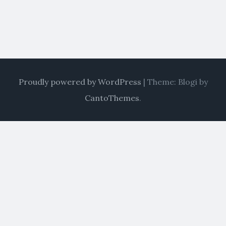
Proudly powered by WordPress
|
Theme: Blogi by
CantoThemes
.