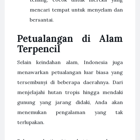
mencari tempat untuk menyelam dan
bersantai.
Petualangan di Alam
Terpencil
Selain keindahan alam, Indonesia juga
menawarkan petualangan luar biasa yang
tersembunyi di beberapa daerahnya. Dari
menjelajahi hutan tropis hingga mendaki
gunung yang jarang didaki, Anda akan
menemukan pengalaman yang tak
terlupakan.