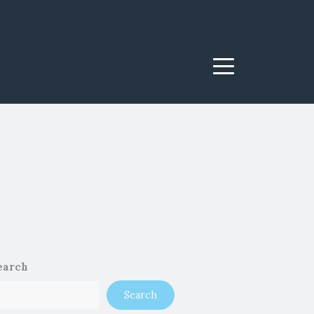
Menu
earch
Search