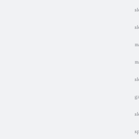
sl
sl
m
m
sl
g
sl
s