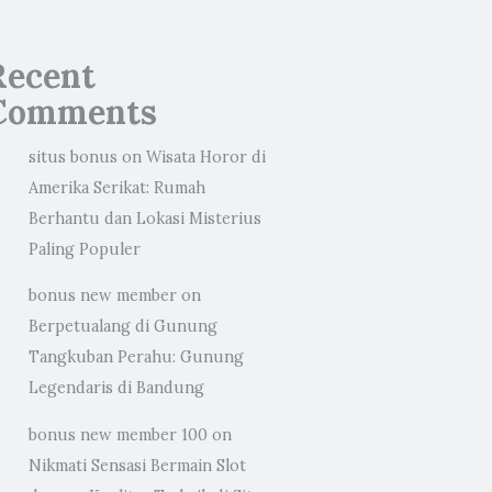
Recent
Comments
situs bonus
on
Wisata Horor di
Amerika Serikat: Rumah
Berhantu dan Lokasi Misterius
Paling Populer
bonus new member
on
Berpetualang di Gunung
Tangkuban Perahu: Gunung
Legendaris di Bandung
bonus new member 100
on
Nikmati Sensasi Bermain Slot