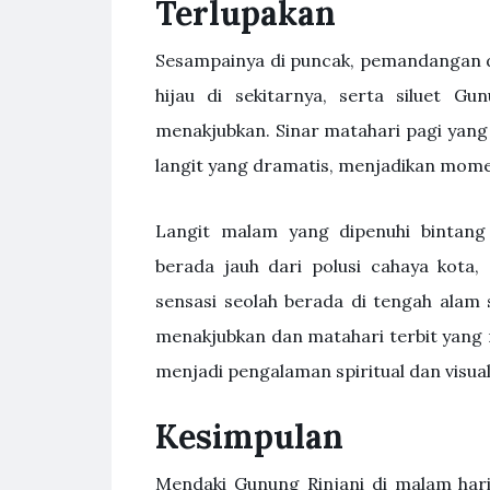
Terlupakan
Sesampainya di puncak, pemandangan 
hijau di sekitarnya, serta siluet 
menakjubkan. Sinar matahari pagi yan
langit yang dramatis, menjadikan momen
Langit malam yang dipenuhi bintang 
berada jauh dari polusi cahaya kota,
sensasi seolah berada di tengah alam
menakjubkan dan matahari terbit yang
menjadi pengalaman spiritual dan visual
Kesimpulan
Mendaki Gunung Rinjani di malam hari