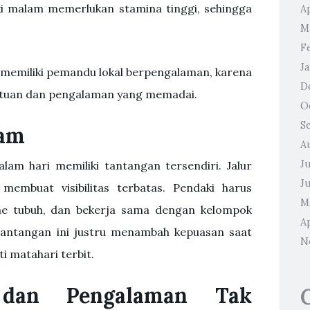
 malam memerlukan stamina tinggi, sehingga
A
M
F
J
a memiliki pemandu lokal berpengalaman, karena
D
bantuan dan pengalaman yang memadai.
O
S
lam
A
J
lam hari memiliki tantangan tersendiri. Jalur
J
embuat visibilitas terbatas. Pendaki harus
M
tme tubuh, dan bekerja sama dengan kelompok
Ap
antangan ini justru menambah kepuasan saat
N
 matahari terbit.
dan Pengalaman Tak