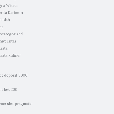
gro Wisata
erita Karimun
ekolah
ot
ncategorized
niversitas
isata
sata kuliner
lot deposit 5000
ot bet 200
emo slot pragmatic