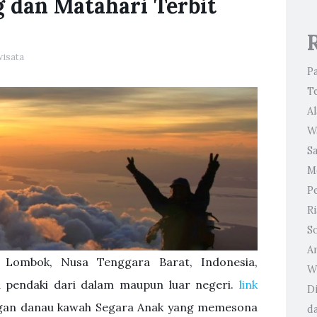
 dan Matahari Terbit
wisata
P
Te
A
W
S
M
P
R
So
A
u Lombok, Nusa Tenggara Barat, Indonesia,
W
a pendaki dari dalam maupun luar negeri.
link
D
an danau kawah Segara Anak yang memesona
d