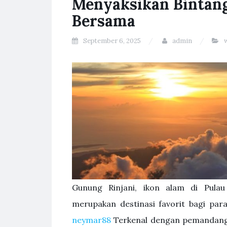
Menyaksikan Bintang
Bersama
September 6, 2025
admin
Gunung Rinjani, ikon alam di Pula
merupakan destinasi favorit bagi par
neymar88
Terkenal dengan pemandang