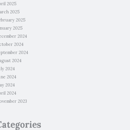
pril 2025
arch 2025
ebruary 2025
anuary 2025
ecember 2024
ctober 2024
eptember 2024
ugust 2024
uly 2024
une 2024
ay 2024
ril 2024
ovember 2023
Categories