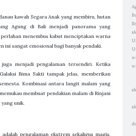
A
B
danau kawah Segara Anak yang membiru, hutan
S
Gunung Agung di Bali menjadi panorama yang
sl
g perlahan menembus kabut menciptakan warna
U
 ini sangat emosional bagi banyak pendaki.
U
w
juga menjadi pengalaman tersendiri. Ketika
wi
 Galaksi Bima Sakti tampak jelas, memberikan
 semesta. Kombinasi antara langit malam yang
s
 memukau membuat pendakian malam di Rinjani
 yang unik.
sl
d
 adalah pengalaman ekstrem sekaligus magis.