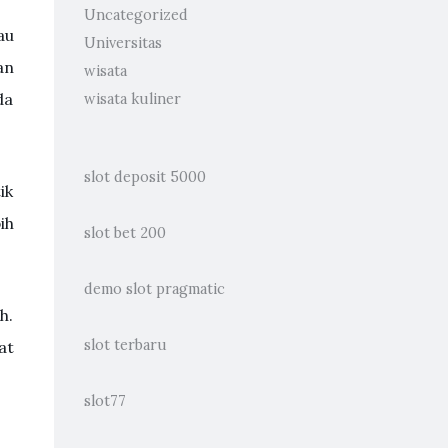
Uncategorized
au
Universitas
an
wisata
da
wisata kuliner
slot deposit 5000
ik
ih
slot bet 200
demo slot pragmatic
h.
slot terbaru
at
slot77