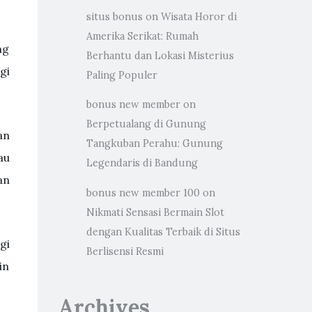
situs bonus
on
Wisata Horor di
Amerika Serikat: Rumah
ng
Berhantu dan Lokasi Misterius
gi
Paling Populer
bonus new member
on
Berpetualang di Gunung
an
Tangkuban Perahu: Gunung
au
Legendaris di Bandung
an
bonus new member 100
on
Nikmati Sensasi Bermain Slot
dengan Kualitas Terbaik di Situs
gi
Berlisensi Resmi
in
Archives