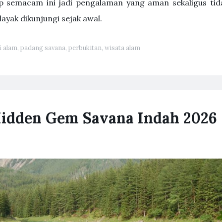
 semacam ini jadi pengalaman yang aman sekaligus tid
yak dikunjungi sejak awal.
i alam
,
padang savana
,
perbukitan
,
wisata alam
Hidden Gem Savana Indah 2026