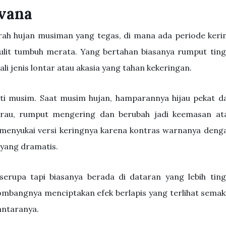
vana
rah hujan musiman yang tegas, di mana ada periode keri
lit tumbuh merata. Yang bertahan biasanya rumput ting
li jenis lontar atau akasia yang tahan kekeringan.
ti musim. Saat musim hujan, hamparannya hijau pekat d
arau, rumput mengering dan berubah jadi keemasan at
h menyukai versi keringnya karena kontras warnanya deng
yang dramatis.
erupa tapi biasanya berada di dataran yang lebih ting
lombangnya menciptakan efek berlapis yang terlihat semak
 antaranya.