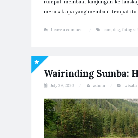
rumput membuat kunjungan ke lanskap
merusak apa yang membuat tempat itu la
Leave a comment
camping
,
fotograf
Wairinding Sumba: 
July 29, 2026
admin
wisata