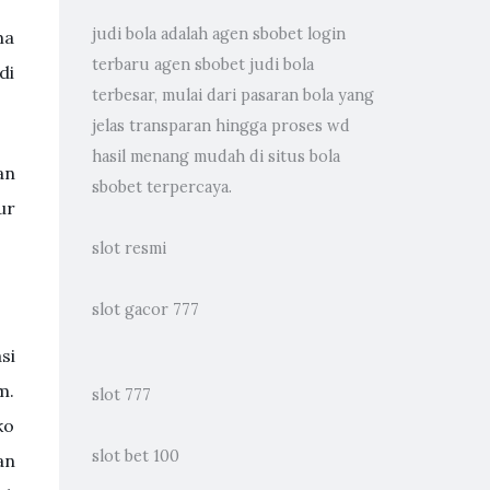
judi bola
adalah agen sbobet login
ma
terbaru agen sbobet judi bola
di
terbesar, mulai dari pasaran bola yang
jelas transparan hingga proses wd
hasil menang mudah di situs bola
an
sbobet terpercaya.
ur
slot resmi
slot gacor 777
si
m.
slot 777
ko
slot bet 100
an