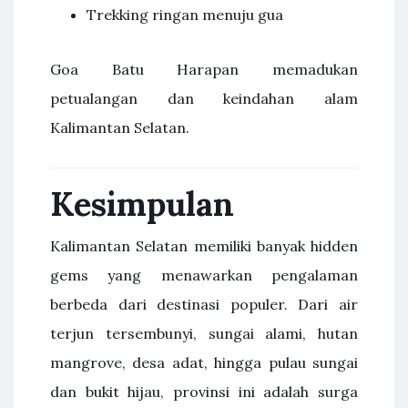
Trekking ringan menuju gua
Goa Batu Harapan memadukan
petualangan dan keindahan alam
Kalimantan Selatan.
Kesimpulan
Kalimantan Selatan memiliki banyak hidden
gems yang menawarkan pengalaman
berbeda dari destinasi populer. Dari air
terjun tersembunyi, sungai alami, hutan
mangrove, desa adat, hingga pulau sungai
dan bukit hijau, provinsi ini adalah surga