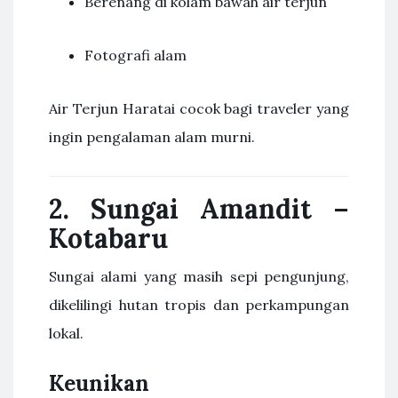
Berenang di kolam bawah air terjun
Fotografi alam
Air Terjun Haratai cocok bagi traveler yang
ingin pengalaman alam murni.
2. Sungai Amandit –
Kotabaru
Sungai alami yang masih sepi pengunjung,
dikelilingi hutan tropis dan perkampungan
lokal.
Keunikan