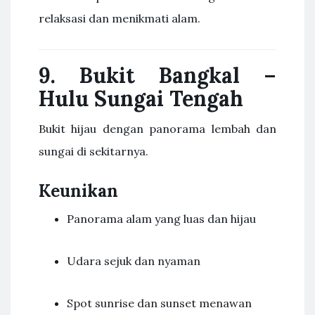
relaksasi dan menikmati alam.
9. Bukit Bangkal –
Hulu Sungai Tengah
Bukit hijau dengan panorama lembah dan
sungai di sekitarnya.
Keunikan
Panorama alam yang luas dan hijau
Udara sejuk dan nyaman
Spot sunrise dan sunset menawan