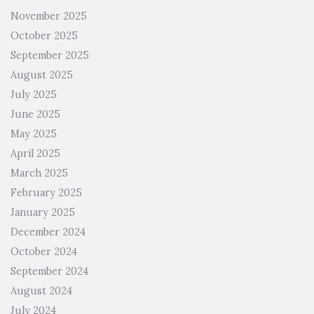
November 2025
October 2025
September 2025
August 2025
July 2025
June 2025
May 2025
April 2025
March 2025
February 2025
January 2025
December 2024
October 2024
September 2024
August 2024
July 2024