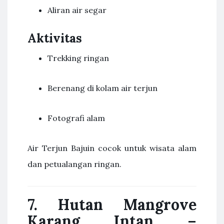
Aliran air segar
Aktivitas
Trekking ringan
Berenang di kolam air terjun
Fotografi alam
Air Terjun Bajuin cocok untuk wisata alam
dan petualangan ringan.
7. Hutan Mangrove
Karang Intan –