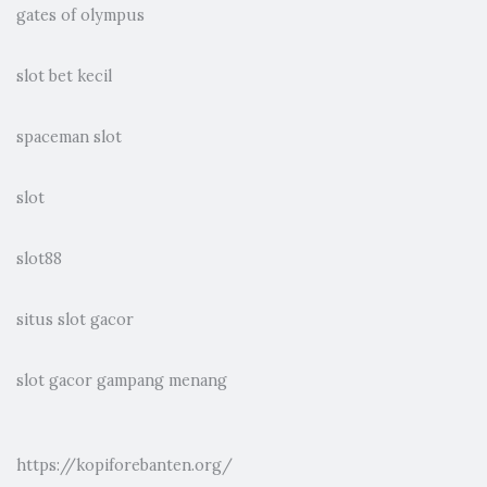
gates of olympus
slot bet kecil
spaceman slot
slot
slot88
situs slot gacor
slot gacor gampang menang
https://kopiforebanten.org/