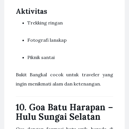
Aktivitas
Trekking ringan
Fotografi lanskap
Piknik santai
Bukit Bangkal cocok untuk traveler yang
ingin menikmati alam dan ketenangan.
10. Goa Batu Harapan –
Hulu Sungai Selatan