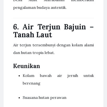
pengalaman budaya autentik.
6. Air Terjun Bajuin –
Tanah Laut
Air terjun tersembunyi dengan kolam alami
dan hutan tropis lebat.
Keunikan
Kolam bawah air jernih untuk
berenang
Suasana hutan perawan