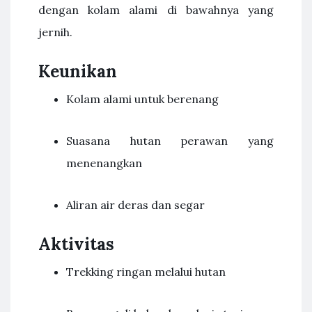
dengan kolam alami di bawahnya yang
jernih.
Keunikan
Kolam alami untuk berenang
Suasana hutan perawan yang
menenangkan
Aliran air deras dan segar
Aktivitas
Trekking ringan melalui hutan