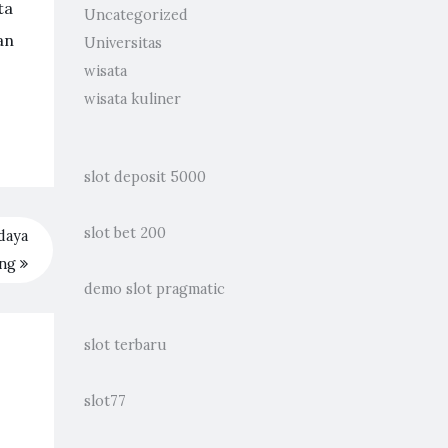
ta
Uncategorized
an
Universitas
wisata
wisata kuliner
slot deposit 5000
slot bet 200
daya
ong
demo slot pragmatic
slot terbaru
slot77