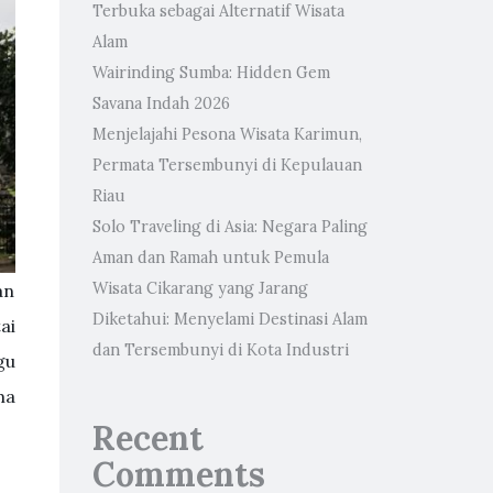
Terbuka sebagai Alternatif Wisata
Alam
Wairinding Sumba: Hidden Gem
Savana Indah 2026
Menjelajahi Pesona Wisata Karimun,
Permata Tersembunyi di Kepulauan
Riau
Solo Traveling di Asia: Negara Paling
Aman dan Ramah untuk Pemula
Wisata Cikarang yang Jarang
an
Diketahui: Menyelami Destinasi Alam
ai
dan Tersembunyi di Kota Industri
gu
ma
Recent
Comments