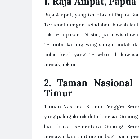
1. Raja Ampat, Papua
Raja Ampat, yang terletak di Papua Bara
Terkenal dengan keindahan bawah la
tak terlupakan. Di sini, para wisata
terumbu karang yang sangat indah dan 
pulau kecil yang tersebar di kawa
menakjubkan.
2. Taman Nasional
Timur
Taman Nasional Bromo Tengger Semeru
yang paling ikonik di Indonesia. Gunu
luar biasa, sementara Gunung Seme
menawarkan tantangan bagi para pend