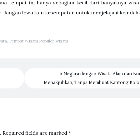
ma tempat ini hanya sebagian kecil dari banyaknya wisa
ir. Jangan lewatkan kesempatan untuk menjelajahi keindah
sata
,
Tempat Wisata Populer
,
wisata
5 Negara dengan Wisata Alam dan Bu
Menakjubkan, Tanpa Membuat Kantong Bol
.
Required fields are marked
*