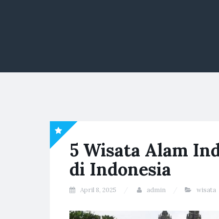
5 Wisata Alam In
di Indonesia
April 8, 2025
admin
wisata