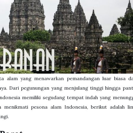
sata alam yang menawarkan pemandangan luar biasa d
ya. Dari pegunungan yang menjulang tinggi hingga pant
ndonesia memiliki segudang tempat indah yang menung
in menikmati pesona alam Indonesia, berikut adalah li
ngi.