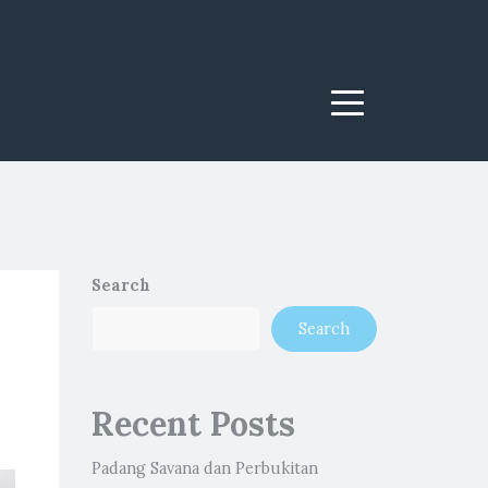
Menu
Search
Search
Recent Posts
Padang Savana dan Perbukitan