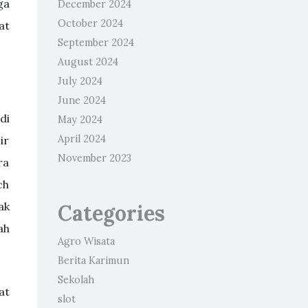
ga
December 2024
October 2024
at
September 2024
August 2024
July 2024
June 2024
di
May 2024
April 2024
ir
November 2023
ra
ch
ak
Categories
ah
Agro Wisata
Berita Karimun
Sekolah
at
slot