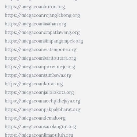
https://miegacoanbuton.org
https://miegacoanrejanglebong.org
https://miegacoanasahan.org
https://miegacoanempatlawang.org
https://miegacoansimpangampek.org
https://miegacoanwatampone.org
https://miegacoanbaritoutara.org
https://miegacoanpurworejo.org
https://miegacoansumbawa.org
https://miegacoankutai.org
https://miegacoanjailolokota.org
https://miegacoanacehpidiejaya.org
https://miegacoanpakpakbharat.org
https://miegacoandemak.org
https://miegacoansarolangun.org
https://miegacoanlimapuluh.org