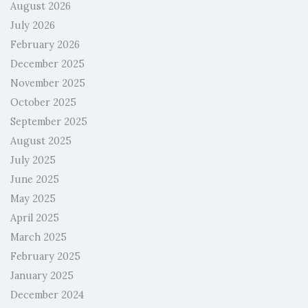
August 2026
July 2026
February 2026
December 2025
November 2025
October 2025
September 2025
August 2025
July 2025
June 2025
May 2025
April 2025
March 2025
February 2025
January 2025
December 2024