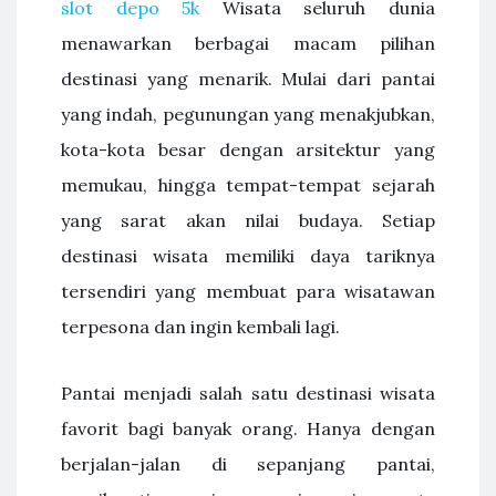
slot depo 5k
Wisata seluruh dunia
menawarkan berbagai macam pilihan
destinasi yang menarik. Mulai dari pantai
yang indah, pegunungan yang menakjubkan,
kota-kota besar dengan arsitektur yang
memukau, hingga tempat-tempat sejarah
yang sarat akan nilai budaya. Setiap
destinasi wisata memiliki daya tariknya
tersendiri yang membuat para wisatawan
terpesona dan ingin kembali lagi.
Pantai menjadi salah satu destinasi wisata
favorit bagi banyak orang. Hanya dengan
berjalan-jalan di sepanjang pantai,