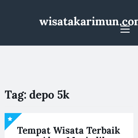
wisatakarimun.co
Menu
Tag:
depo 5k
Tempat Wisata Terbaik