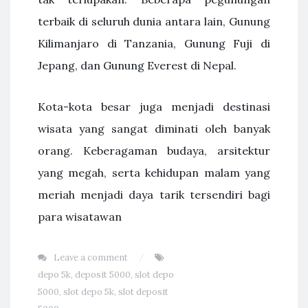
terbaik di seluruh dunia antara lain, Gunung
Kilimanjaro di Tanzania, Gunung Fuji di
Jepang, dan Gunung Everest di Nepal.
Kota-kota besar juga menjadi destinasi
wisata yang sangat diminati oleh banyak
orang. Keberagaman budaya, arsitektur
yang megah, serta kehidupan malam yang
meriah menjadi daya tarik tersendiri bagi
para wisatawan
Leave a comment
depo 5k
,
deposit 5000
,
slot depo
5000
,
slot depo 5k
,
slot deposit