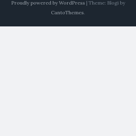
Proudly powered by WordPress
|
Theme: Blogi by
CantoThemes
.