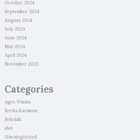
October 2024
September 2024
August 2024
July 2024
June 2024
May 2024
April 2024
November 2023
Categories
Agro Wisata
Berita Karimun
Sekolah
slot
Uncategorized