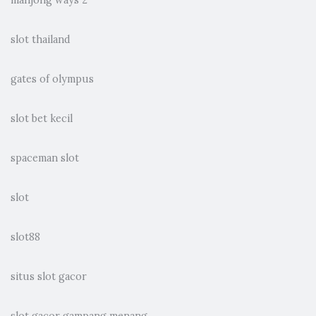
slot thailand
gates of olympus
slot bet kecil
spaceman slot
slot
slot88
situs slot gacor
slot gacor gampang menang