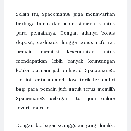
Selain itu, Spaceman88 juga menawarkan
berbagai bonus dan promosi menarik untuk
para pemainnya. Dengan adanya bonus
deposit, cashback, hingga bonus referral,
pemain memiliki kesempatan untuk
mendapatkan lebih banyak keuntungan
ketika bermain judi online di Spaceman88.
Hal ini tentu menjadi daya tarik tersendiri
bagi para pemain judi untuk terus memilih
Spaceman88 sebagai situs judi online
favorit mereka.
Dengan berbagai keunggulan yang dimiliki,