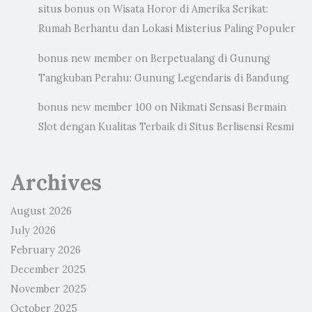
situs bonus
on
Wisata Horor di Amerika Serikat:
Rumah Berhantu dan Lokasi Misterius Paling Populer
bonus new member
on
Berpetualang di Gunung
Tangkuban Perahu: Gunung Legendaris di Bandung
bonus new member 100
on
Nikmati Sensasi Bermain
Slot dengan Kualitas Terbaik di Situs Berlisensi Resmi
Archives
August 2026
July 2026
February 2026
December 2025
November 2025
October 2025