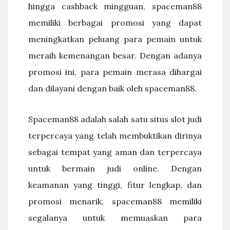
hingga cashback mingguan, spaceman88
memiliki berbagai promosi yang dapat
meningkatkan peluang para pemain untuk
meraih kemenangan besar. Dengan adanya
promosi ini, para pemain merasa dihargai
dan dilayani dengan baik oleh spaceman88.
Spaceman88 adalah salah satu situs slot judi
terpercaya yang telah membuktikan dirinya
sebagai tempat yang aman dan terpercaya
untuk bermain judi online. Dengan
keamanan yang tinggi, fitur lengkap, dan
promosi menarik, spaceman88 memiliki
segalanya untuk memuaskan para