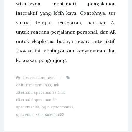
wisatawan menikmati pengalaman
interaktif yang lebih kaya. Contohnya, tur
virtual tempat bersejarah, panduan AI
untuk rencana perjalanan personal, dan AR
untuk eksplorasi budaya secara interaktif.
Inovasi ini meningkatkan kenyamanan dan
kepuasan pengunjung.
Leave a comment
daftar spaceman88
,
link
alternatif spaceman88
,
link
alternatif spaceman88
spaceman88
,
login spaceman88
,
spaceman 88
,
spaceman88