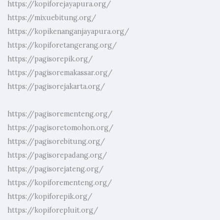
https://kopiforejayapura.org/
https://mixuebitung.org/
https://kopikenanganjayapura.org/
https://kopiforetangerang.org/
https://pagisorepik.org/
https://pagisoremakassar.org/
https://pagisorejakarta.org/
https://pagisorementeng.org/
https://pagisoretomohon.org/
https://pagisorebitung.org/
https://pagisorepadang.org/
https://pagisorejateng.org/
https://kopiforementeng.org/
https://kopiforepik.org/
https://kopiforepluit.org/