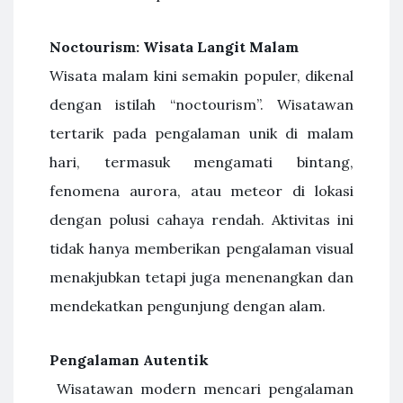
Noctourism: Wisata Langit Malam
Wisata malam kini semakin populer, dikenal
dengan istilah “noctourism”. Wisatawan
tertarik pada pengalaman unik di malam
hari, termasuk mengamati bintang,
fenomena aurora, atau meteor di lokasi
dengan polusi cahaya rendah. Aktivitas ini
tidak hanya memberikan pengalaman visual
menakjubkan tetapi juga menenangkan dan
mendekatkan pengunjung dengan alam.
Pengalaman Autentik
Wisatawan modern mencari pengalaman