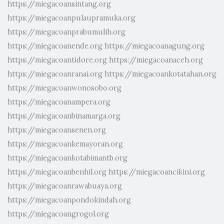
https://miegacoansintang.org
https://miegacoanpulaupramuka.org
https://miegacoanprabumulih.org
https://miegacoanende.org
https://miegacoanagung.org
https://miegacoantidore.org
https://miegacoanaceh.org
https://miegacoanranai.org
https://miegacoankotatahan.org
https://miegacoanwonosobo.org
https://miegacoanampera.org
https://miegacoanbinamarga.org
https://miegacoansenen.org
https://miegacoankemayoran.org
https://miegacoankotabimantb.org
https://miegacoanbenhil.org
https://miegacoancikini.org
https://miegacoanrawabuaya.org
https://miegacoanpondokindah.org
https://miegacoangrogol.org