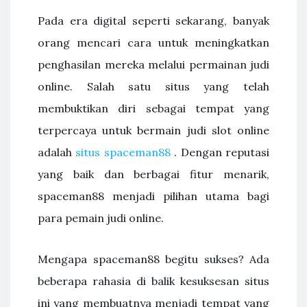
Pada era digital seperti sekarang, banyak
orang mencari cara untuk meningkatkan
penghasilan mereka melalui permainan judi
online. Salah satu situs yang telah
membuktikan diri sebagai tempat yang
terpercaya untuk bermain judi slot online
adalah
situs spaceman88
. Dengan reputasi
yang baik dan berbagai fitur menarik,
spaceman88 menjadi pilihan utama bagi
para pemain judi online.
Mengapa spaceman88 begitu sukses? Ada
beberapa rahasia di balik kesuksesan situs
ini yang membuatnya menjadi tempat yang