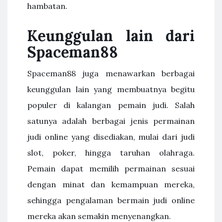
hambatan.
Keunggulan lain dari
Spaceman88
Spaceman88 juga menawarkan berbagai
keunggulan lain yang membuatnya begitu
populer di kalangan pemain judi. Salah
satunya adalah berbagai jenis permainan
judi online yang disediakan, mulai dari judi
slot, poker, hingga taruhan olahraga.
Pemain dapat memilih permainan sesuai
dengan minat dan kemampuan mereka,
sehingga pengalaman bermain judi online
mereka akan semakin menyenangkan.