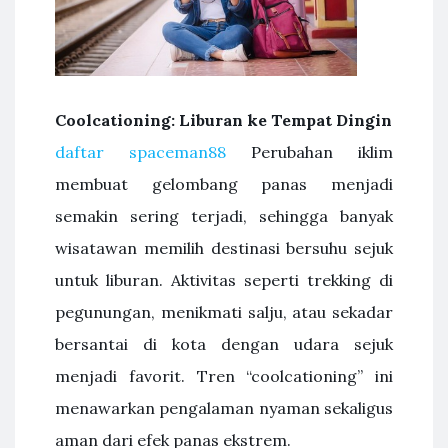
Coolcationing: Liburan ke Tempat Dingin
daftar spaceman88
Perubahan iklim
membuat gelombang panas menjadi
semakin sering terjadi, sehingga banyak
wisatawan memilih destinasi bersuhu sejuk
untuk liburan. Aktivitas seperti trekking di
pegunungan, menikmati salju, atau sekadar
bersantai di kota dengan udara sejuk
menjadi favorit. Tren “coolcationing” ini
menawarkan pengalaman nyaman sekaligus
aman dari efek panas ekstrem.