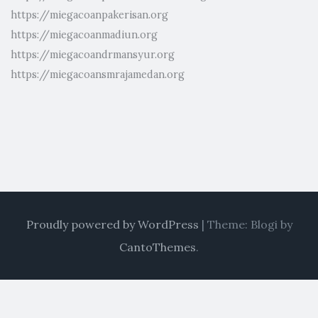
https://miegacoanpakerisan.org
https://miegacoanmadiun.org
https://miegacoandrmansyur.org
https://miegacoansmrajamedan.org
Proudly powered by WordPress
|
Theme: Blogi by
CantoThemes
.